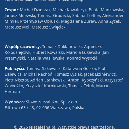
Zespół:
Michał Dzierżak, Michał Kowalczyk, Beata Mańkowska,
Janusz Milewski, Tomasz Grodecki, Sabina Treffler, Aleksander
Mimier, Przemysław Obłuski, Magdalena Żuraw, Anna Zyzek,
Mateusz Mol, Mateusz Święcicki
Współpracownicy:
Tomasz Duklanowski, Agnieszka
Kołodziejczyk, Hubert Kowalski, Mariola Łukawska, Jan
Przemyłski, Natalia Wasilewska, Konrad Wysocki
Publicyści:
Tomasz Sakiewicz, Katarzyna Gójska, Piotr
Lisiewicz, Michał Rachoń, Tomasz Łysiak, Jacek Liziniewicz,
Piotr Nisztor, Adrian Stankowski, Antoni Rybczyński, Krzysztof
Wołodźko, Krzysztof Karnkowski, Tomasz Teluk, Marcin
Herman
Wydawca:
Słowo Niezależne Sp. z o.o.
Filtrowa 63 / 43, 02-056 Warszawa, Polska
© 2026 Niezależna.pl. Wszystkie prawa zastrzeżone.