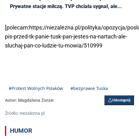
Prywatne stacje milczą. TVP chciała sygnał, ale...
[polecam:https://niezalezna.pl/polityka/opozycja/posl
pis-przed-tk-panie-tusk-pan-jestes-na-nartach-ale-
sluchaj-pan-co-ludzie-tu-mowia/510999
#Protest Wolnych Polaków
#bezprawie Tuska
Autor:
Magdalena Żuraw
Udostępnij
Źródło: niezalezna.pl
HUMOR