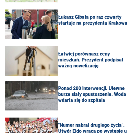
Łukasz Gibała po raz czwarty
startuje na prezydenta Krakowa
Łatwiej porównasz ceny
mieszkań. Prezydent podpisał
ważną nowelizację
Ponad 200 interwencji. Ulewne
burze siały spustoszenie. Woda
wdarła się do szpitala
"Numer nabrał drugiego życia".
Utwór Eldo wraca po występie u