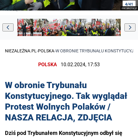
4/41
niezalezna.pl
Andrzej Piekarski
NIEZALEŻNA.PL
›
POLSKA
›
W OBRONIE TRYBUNAŁU KONSTYTUCYJNE
POLSKA
10.02.2024, 17:53
W obronie Trybunału
Konstytucyjnego. Tak wyglądał
Protest Wolnych Polaków /
NASZA RELACJA, ZDJĘCIA
Dziś pod Trybunałem Konstytucyjnym odbył się