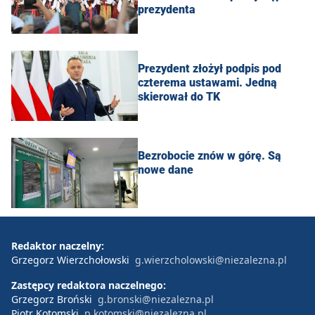
prezydenta
Prezydent złożył podpis pod
czterema ustawami. Jedną
skierował do TK
Bezrobocie znów w górę. Są
nowe dane
Redaktor naczelny:
Grzegorz Wierzchołowski
g.wierzcholowski@niezalezna.pl
Zastępcy redaktora naczelnego:
Grzegorz Broński
g.bronski@niezalezna.pl
Piotr Kotomski
p.kotomski@niezalezna.pl