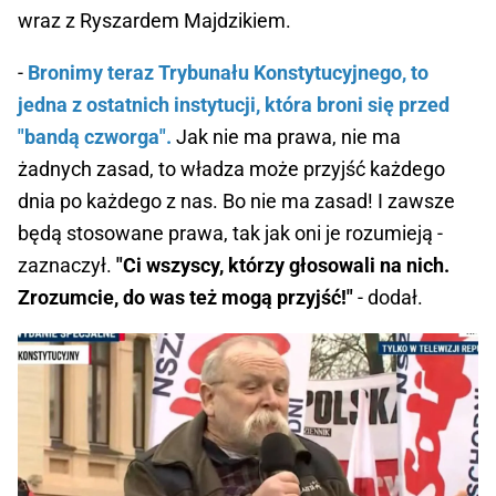
wraz z Ryszardem Majdzikiem.
-
Bronimy teraz Trybunału Konstytucyjnego, to
jedna z ostatnich instytucji, która broni się przed
"bandą czworga".
Jak nie ma prawa, nie ma
żadnych zasad, to władza może przyjść każdego
dnia po każdego z nas. Bo nie ma zasad! I zawsze
będą stosowane prawa, tak jak oni je rozumieją -
zaznaczył.
"Ci wszyscy, którzy głosowali na nich.
Zrozumcie, do was też mogą przyjść!"
- dodał.