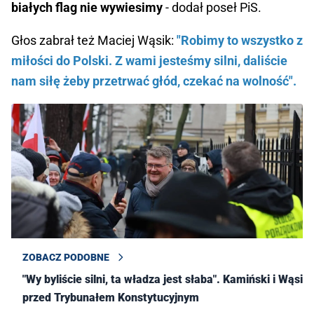
białych flag nie wywiesimy
- dodał poseł PiS.
Głos zabrał też Maciej Wąsik:
"Robimy to wszystko z
miłości do Polski. Z wami jesteśmy silni, daliście
nam siłę żeby przetrwać głód, czekać na wolność".
ZOBACZ PODOBNE
"Wy byliście silni, ta władza jest słaba". Kamiński i Wąsik
przed Trybunałem Konstytucyjnym