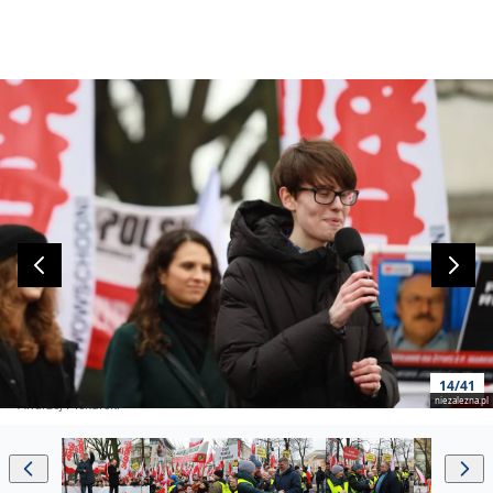
14/41
niezalezna.pl
Andrzej Piekarski