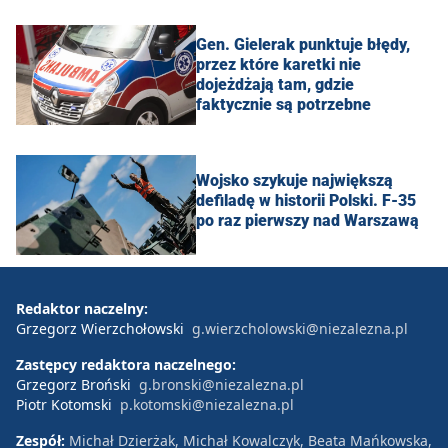
Gen. Gielerak punktuje błędy,
przez które karetki nie
dojeżdżają tam, gdzie
faktycznie są potrzebne
Wojsko szykuje największą
defiladę w historii Polski. F-35
po raz pierwszy nad Warszawą
Redaktor naczelny:
Grzegorz Wierzchołowski
g.wierzcholowski@niezalezna.pl
Zastępcy redaktora naczelnego:
Grzegorz Broński
g.bronski@niezalezna.pl
Piotr Kotomski
p.kotomski@niezalezna.pl
Zespół:
Michał Dzierżak, Michał Kowalczyk, Beata Mańkowska,