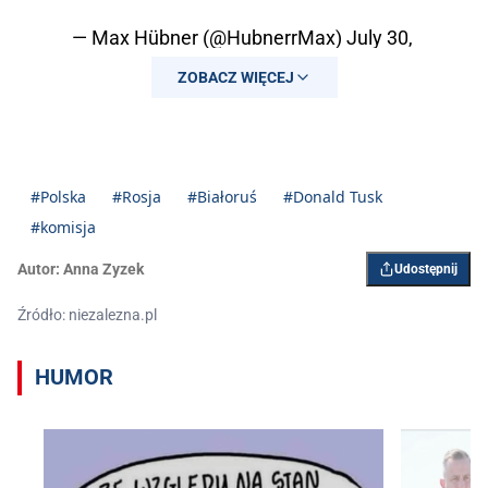
— Max Hübner (@HubnerrMax)
July 30,
2025
ZOBACZ WIĘCEJ
#Polska
#Rosja
#Białoruś
#Donald Tusk
#komisja
Autor:
Anna Zyzek
Udostępnij
Źródło: niezalezna.pl
HUMOR