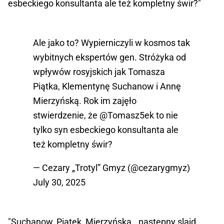
esbeckiego konsultanta ale też kompletny świr?"
Ale jako to? Wypierniczyli w kosmos tak
wybitnych ekspertów gen. Stróżyka od
wpływów rosyjskich jak Tomasza
Piątka, Klementynę Suchanow i Annę
Mierzyńską. Rok im zajęło
stwierdzenie, że
@Tomasz5ek
to nie
tylko syn esbeckiego konsultanta ale
też kompletny świr?
— Cezary „Trotyl” Gmyz (@cezarygmyz)
July 30, 2025
"Suchanow, Piątek, Mierzyńska, „następny slajd