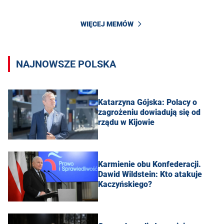
WIĘCEJ MEMÓW
NAJNOWSZE POLSKA
Katarzyna Gójska: Polacy o
zagrożeniu dowiadują się od
rządu w Kijowie
Karmienie obu Konfederacji.
Dawid Wildstein: Kto atakuje
Kaczyńskiego?