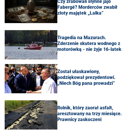
Czy zrabowali słynne jajo
Fabergé? Morderców zwabił
złoty majątek „Lalka”
Tragedia na Mazurach.
Zderzenie skutera wodnego z
motorówką - nie żyje 16-latek
Został ułaskawiony,
podziękował prezydentowi.
„Niech Bóg pana prowadzi”
Rolnik, który zaorał asfalt,
aresztowany na trzy miesiące.
Prawnicy zaskoczeni