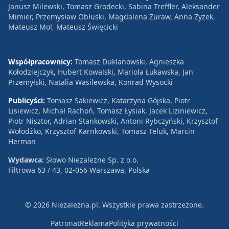
Janusz Milewski, Tomasz Grodecki, Sabina Treffler, Aleksander
Mimier, Przemysław Obłuski, Magdalena Żuraw, Anna Zyzek,
Mateusz Mol, Mateusz Święcicki
Współpracownicy:
Tomasz Duklanowski, Agnieszka
Kołodziejczyk, Hubert Kowalski, Mariola Łukawska, Jan
Przemyłski, Natalia Wasilewska, Konrad Wysocki
Publicyści:
Tomasz Sakiewicz, Katarzyna Gójska, Piotr
Lisiewicz, Michał Rachoń, Tomasz Łysiak, Jacek Liziniewicz,
Piotr Nisztor, Adrian Stankowski, Antoni Rybczyński, Krzysztof
Wołodźko, Krzysztof Karnkowski, Tomasz Teluk, Marcin
Herman
Wydawca:
Słowo Niezależne Sp. z o.o.
Filtrowa 63 / 43, 02-056 Warszawa, Polska
© 2026 Niezależna.pl. Wszystkie prawa zastrzeżone.
Patronat
Reklama
Polityka prywatności