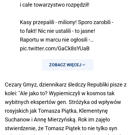
i całe towarzystwo rozpędził!
Kasy przepalili - miliony! Sporo zarobili -
to fakt! Nic nie ustalili - to jasne!
Raportu w marcu nie ogłosili -…
pic.twitter.com/GaCk8sYUaB
— Sławomir Cenckiewicz
ZOBACZ WIĘCEJ
(@Cenckiewicz)
July 30, 2025
Cezary Gmyz, dziennikarz śledczy Republiki pisze z
kolei: "Ale jako to? Wypierniczyli w kosmos tak
wybitnych ekspertów gen. Stróżyka od wpływów
rosyjskich jak Tomasza Piątka, Klementynę
Suchanow i Annę Mierzyńską. Rok im zajęło
stwierdzenie, że Tomasz Piątek to nie tylko syn