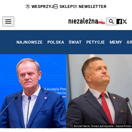
WESPRZYJ
SKLEP
NEWSLETTER
NAJNOWSZE
POLSKA
ŚWIAT
PETYCJE
MEMY
G
Konrad Falecki, Tomasz Jędrzejowski - Gazeta Polska
Donald Tusk, Jarosław Stróżyk