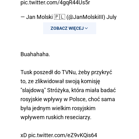
pic.twitter.com/4gqR44Us5r
— Jan Molski 🇵🇱 (@JanMolskiIII)
July
30, 2025
ZOBACZ WIĘCEJ
Buahahaha.
Tusk poszedł do TVNu, żeby przykryć
to, ze zlikwidował swoją komisję
"slajdową" Stróżyka, która miała badać
rosyjskie wpływy w Polsce, choć sama
była jednym wielkim rosyjskim
wpływem ruskich reseciarzy.
xD
pic.twitter.com/eZ9vKQis64