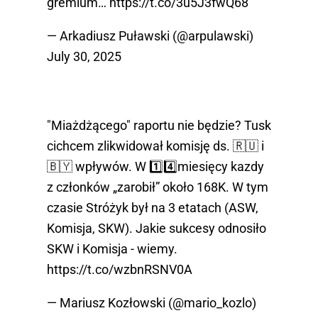
gremium…
https://t.co/3u5J3fwQ68
— Arkadiusz Puławski (@arpulawski)
July 30, 2025
″Miażdżącego″ raportu nie będzie? Tusk
cichcem zlikwidował komisję ds. 🇷🇺 i
🇧🇾 wpływów. W 1️⃣4️⃣miesięcy kazdy
z członków „zarobił” około 168K. W tym
czasie Stróżyk był na 3 etatach (ASW,
Komisja, SKW). Jakie sukcesy odnosiło
SKW i Komisja - wiemy.
https://t.co/wzbnRSNV0A
— Mariusz Kozłowski (@mario_kozlo)