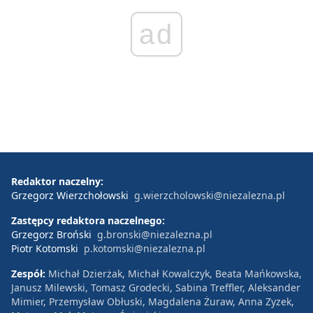
ad
Redaktor naczelny:
Grzegorz Wierzchołowski
g.wierzcholowski@niezalezna.pl
Zastępcy redaktora naczelnego:
Grzegorz Broński
g.bronski@niezalezna.pl
Piotr Kotomski
p.kotomski@niezalezna.pl
Zespół:
Michał Dzierżak, Michał Kowalczyk, Beata Mańkowska,
Janusz Milewski, Tomasz Grodecki, Sabina Treffler, Aleksander
Mimier, Przemysław Obłuski, Magdalena Żuraw, Anna Zyzek,