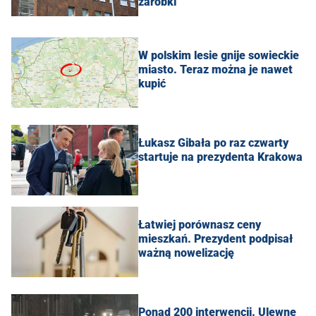
zarobki
W polskim lesie gnije sowieckie
miasto. Teraz można je nawet
kupić
Łukasz Gibała po raz czwarty
startuje na prezydenta Krakowa
Łatwiej porównasz ceny
mieszkań. Prezydent podpisał
ważną nowelizację
Ponad 200 interwencji. Ulewne