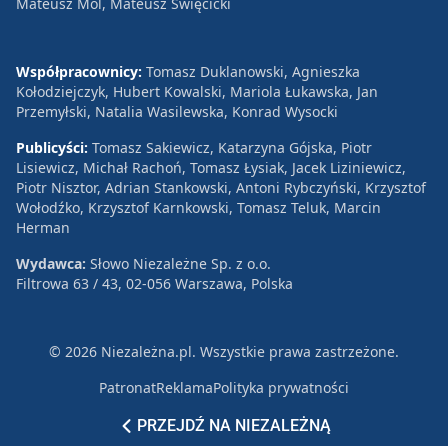
Mateusz Mol, Mateusz Święcicki
Współpracownicy:
Tomasz Duklanowski, Agnieszka
Kołodziejczyk, Hubert Kowalski, Mariola Łukawska, Jan
Przemyłski, Natalia Wasilewska, Konrad Wysocki
Publicyści:
Tomasz Sakiewicz, Katarzyna Gójska, Piotr
Lisiewicz, Michał Rachoń, Tomasz Łysiak, Jacek Liziniewicz,
Piotr Nisztor, Adrian Stankowski, Antoni Rybczyński, Krzysztof
Wołodźko, Krzysztof Karnkowski, Tomasz Teluk, Marcin
Herman
Wydawca:
Słowo Niezależne Sp. z o.o.
Filtrowa 63 / 43, 02-056 Warszawa, Polska
© 2026 Niezależna.pl. Wszystkie prawa zastrzeżone.
Patronat
Reklama
Polityka prywatności
PRZEJDŹ NA NIEZALEŻNĄ