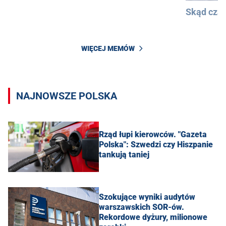
Skąd cza
WIĘCEJ MEMÓW
NAJNOWSZE POLSKA
Rząd łupi kierowców. "Gazeta
Polska": Szwedzi czy Hiszpanie
tankują taniej
Szokujące wyniki audytów
warszawskich SOR-ów.
Rekordowe dyżury, milionowe