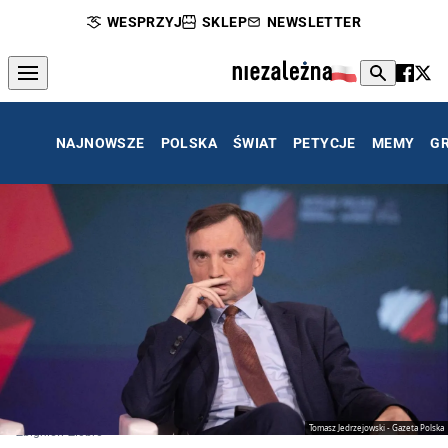
WESPRZYJ
SKLEP
NEWSLETTER
NAJNOWSZE
POLSKA
ŚWIAT
PETYCJE
MEMY
G
Tomasz Jedrzejowski - Gazeta Polska
Zbigniew Ziobro