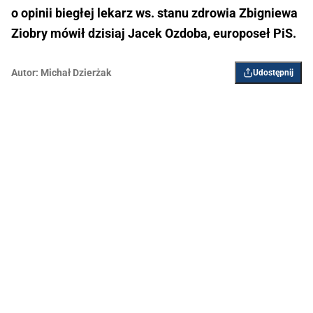
o opinii biegłej lekarz ws. stanu zdrowia Zbigniewa
Ziobry mówił dzisiaj Jacek Ozdoba, europoseł PiS.
Autor:
Michał Dzierżak
Udostępnij