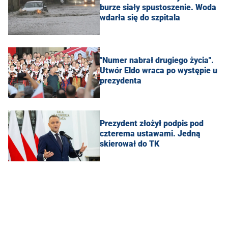
burze siały spustoszenie. Woda
wdarła się do szpitala
"Numer nabrał drugiego życia".
Utwór Eldo wraca po występie u
prezydenta
Prezydent złożył podpis pod
czterema ustawami. Jedną
skierował do TK