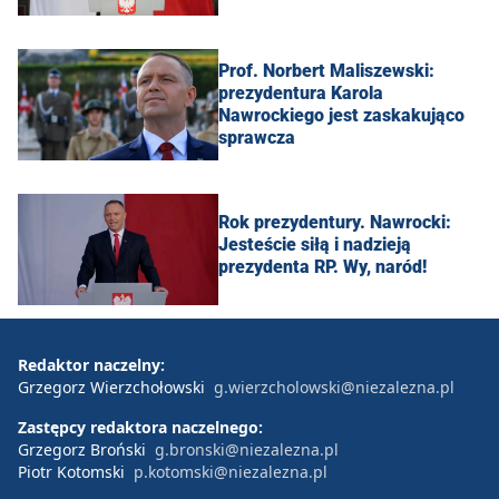
Prof. Norbert Maliszewski:
prezydentura Karola
Nawrockiego jest zaskakująco
sprawcza
Rok prezydentury. Nawrocki:
Jesteście siłą i nadzieją
prezydenta RP. Wy, naród!
Redaktor naczelny:
Grzegorz Wierzchołowski
g.wierzcholowski@niezalezna.pl
Zastępcy redaktora naczelnego:
Grzegorz Broński
g.bronski@niezalezna.pl
Piotr Kotomski
p.kotomski@niezalezna.pl