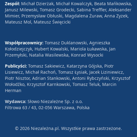
Zespół:
Michał Dzierżak, Michał Kowalczyk, Beata Mańkowska,
Janusz Milewski, Tomasz Grodecki, Sabina Treffler, Aleksander
Mimier, Przemysław Obłuski, Magdalena Żuraw, Anna Zyzek,
Mateusz Mol, Mateusz Święcicki
Współpracownicy:
Tomasz Duklanowski, Agnieszka
Kołodziejczyk, Hubert Kowalski, Mariola Łukawska, Jan
Przemyłski, Natalia Wasilewska, Konrad Wysocki
Publicyści:
Tomasz Sakiewicz, Katarzyna Gójska, Piotr
Lisiewicz, Michał Rachoń, Tomasz Łysiak, Jacek Liziniewicz,
Piotr Nisztor, Adrian Stankowski, Antoni Rybczyński, Krzysztof
Wołodźko, Krzysztof Karnkowski, Tomasz Teluk, Marcin
Herman
Wydawca:
Słowo Niezależne Sp. z o.o.
Filtrowa 63 / 43, 02-056 Warszawa, Polska
© 2026 Niezależna.pl. Wszystkie prawa zastrzeżone.