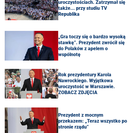
uroczystościach. Zatrzymał się
także... przy studiu TV
Republika
„Gra toczy się o bardzo wysoką
stawkę”. Prezydent zwrócił się
do Polaków z apelem o
wspólnotę
Rok prezydentury Karola
Nawrockiego. Wyjątkowa
uroczystość w Warszawie.
ZOBACZ ZDJĘCIA
Prezydent z mocnym
przekazem: „Teraz wszystko po
stronie rządu”