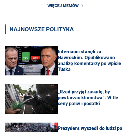
WIĘCEJ MEMÓW
NAJNOWSZE POLITYKA
Internauci stanęli za
Nawrockim. Opublikowano
analizę komentarzy po wpisie
Tuska
„Rząd przyjął zasadę, by
powtarzać kłamstwa”. W tle
ceny paliw i podatki
Prezydent wyszedł do ludzi po