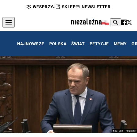
WESPRZYJ
SKLEP
NEWSLETTER
NAJNOWSZE
POLSKA
ŚWIAT
PETYCJE
MEMY
G
YouTube - YouTube
Donald Tusk