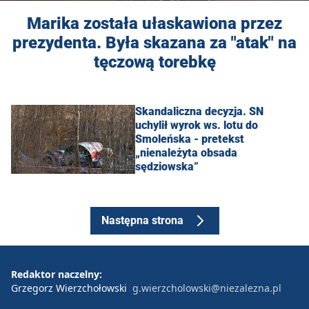
Marika została ułaskawiona przez
prezydenta. Była skazana za "atak" na
tęczową torebkę
Skandaliczna decyzja. SN
uchylił wyrok ws. lotu do
Smoleńska - pretekst
„nienależyta obsada
sędziowska”
Następna strona
Redaktor naczelny:
Grzegorz Wierzchołowski
g.wierzcholowski@niezalezna.pl