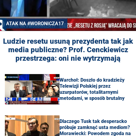
ATAK NA #WORONICZA17
Ludzie resetu usuną prezydenta tak jak
media publiczne? Prof. Cenckiewicz
przestrzega: oni nie wytrzymają
Warchoł: Doszło do kradzieży
Telewizji Polskiej przez
uzurpatorów, totalitarnymi
metodami, w sposób brutalny
Dlaczego Tusk tak desperacko
próbuje zamknąć usta mediom?
Morawiecki: Powodem zgoda na