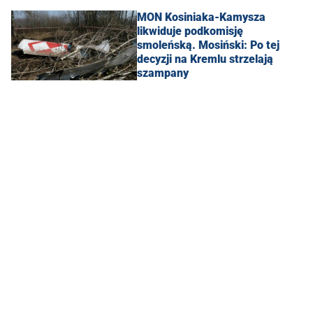
MON Kosiniaka-Kamysza
likwiduje podkomisję
smoleńską. Mosiński: Po tej
decyzji na Kremlu strzelają
szampany