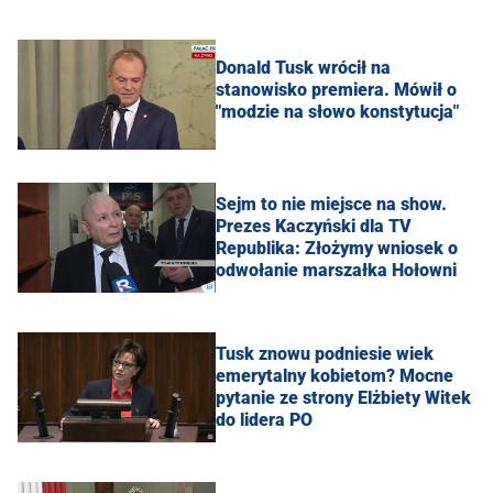
Donald Tusk wrócił na
stanowisko premiera. Mówił o
"modzie na słowo konstytucja"
Sejm to nie miejsce na show.
Prezes Kaczyński dla TV
Republika: Złożymy wniosek o
odwołanie marszałka Hołowni
Tusk znowu podniesie wiek
emerytalny kobietom? Mocne
pytanie ze strony Elżbiety Witek
do lidera PO