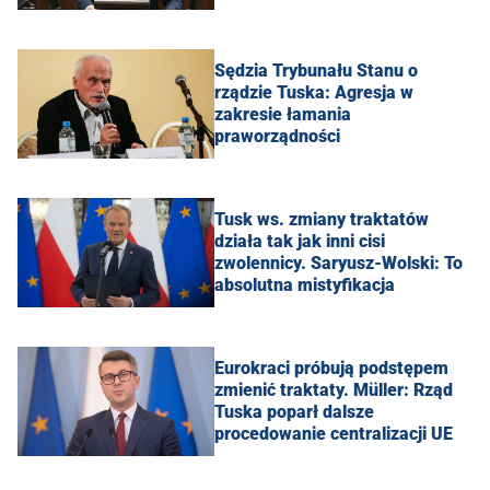
Sędzia Trybunału Stanu o
rządzie Tuska: Agresja w
zakresie łamania
praworządności
Tusk ws. zmiany traktatów
działa tak jak inni cisi
zwolennicy. Saryusz-Wolski: To
absolutna mistyfikacja
Eurokraci próbują podstępem
zmienić traktaty. Müller: Rząd
Tuska poparł dalsze
procedowanie centralizacji UE