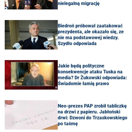
nielegalną migrację
Biedroń próbował zaatakować
prezydenta, ale okazało się, ze
nie ma podstawowej wiedzy.
Szydło odpowiada
Jakie będą polityczne
konsekwencje ataku Tuska na
media? Dr Żukowski odpowiada:
Świadomie łamią prawo
Neo-prezes PAP zrobił tabliczkę
na drzwi z papieru. Jabłoński
drwi: Dzwoni do Trzaskowskiego
po taśmę