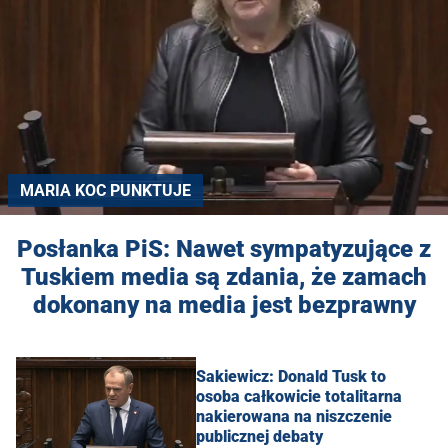
MARIA KOC PUNKTUJE
Posłanka PiS: Nawet sympatyzujące z
Tuskiem media są zdania, że zamach
dokonany na media jest bezprawny
Sakiewicz: Donald Tusk to
osoba całkowicie totalitarna
nakierowana na niszczenie
publicznej debaty