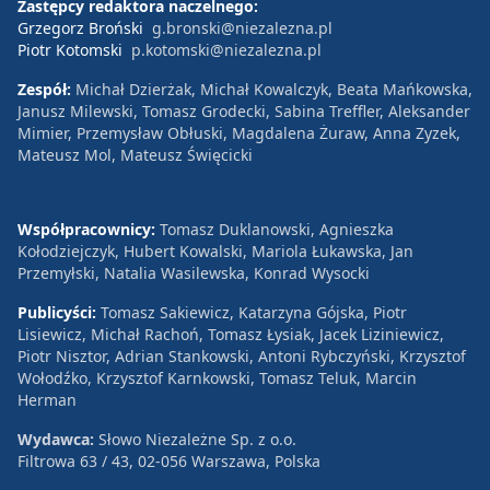
Zastępcy redaktora naczelnego:
Grzegorz Broński
g.bronski@niezalezna.pl
Piotr Kotomski
p.kotomski@niezalezna.pl
Zespół:
Michał Dzierżak, Michał Kowalczyk, Beata Mańkowska,
Janusz Milewski, Tomasz Grodecki, Sabina Treffler, Aleksander
Mimier, Przemysław Obłuski, Magdalena Żuraw, Anna Zyzek,
Mateusz Mol, Mateusz Święcicki
Współpracownicy:
Tomasz Duklanowski, Agnieszka
Kołodziejczyk, Hubert Kowalski, Mariola Łukawska, Jan
Przemyłski, Natalia Wasilewska, Konrad Wysocki
Publicyści:
Tomasz Sakiewicz, Katarzyna Gójska, Piotr
Lisiewicz, Michał Rachoń, Tomasz Łysiak, Jacek Liziniewicz,
Piotr Nisztor, Adrian Stankowski, Antoni Rybczyński, Krzysztof
Wołodźko, Krzysztof Karnkowski, Tomasz Teluk, Marcin
Herman
Wydawca:
Słowo Niezależne Sp. z o.o.
Filtrowa 63 / 43, 02-056 Warszawa, Polska