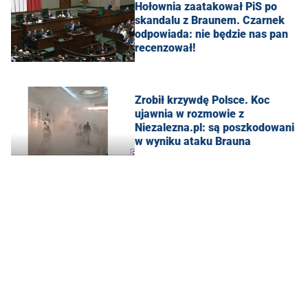
Hołownia zaatakował PiS po
skandalu z Braunem. Czarnek
odpowiada: nie będzie nas pan
recenzował!
Zrobił krzywdę Polsce. Koc
ujawnia w rozmowie z
Niezalezna.pl: są poszkodowani
w wyniku ataku Brauna