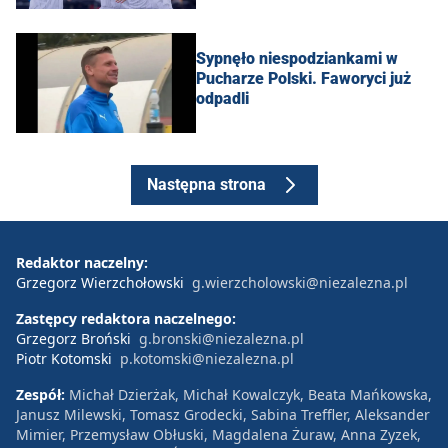
Sypnęło niespodziankami w
Pucharze Polski. Faworyci już
odpadli
Następna strona
Redaktor naczelny:
Grzegorz Wierzchołowski
g.wierzcholowski@niezalezna.pl
Zastępcy redaktora naczelnego:
Grzegorz Broński
g.bronski@niezalezna.pl
Piotr Kotomski
p.kotomski@niezalezna.pl
Zespół:
Michał Dzierżak, Michał Kowalczyk, Beata Mańkowska,
Janusz Milewski, Tomasz Grodecki, Sabina Treffler, Aleksander
Mimier, Przemysław Obłuski, Magdalena Żuraw, Anna Zyzek,