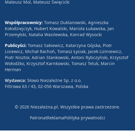
Mateusz Mol, Mateusz Święcicki
Współpracownicy:
Tomasz Duklanowski, Agnieszka
Kołodziejczyk, Hubert Kowalski, Mariola Łukawska, Jan
Przemyłski, Natalia Wasilewska, Konrad Wysocki
Publicyści:
Tomasz Sakiewicz, Katarzyna Gójska, Piotr
Lisiewicz, Michał Rachoń, Tomasz Łysiak, Jacek Liziniewicz,
Piotr Nisztor, Adrian Stankowski, Antoni Rybczyński, Krzysztof
Wołodźko, Krzysztof Karnkowski, Tomasz Teluk, Marcin
Herman
Wydawca:
Słowo Niezależne Sp. z o.o.
Filtrowa 63 / 43, 02-056 Warszawa, Polska
© 2026 Niezależna.pl. Wszystkie prawa zastrzeżone.
Patronat
Reklama
Polityka prywatności