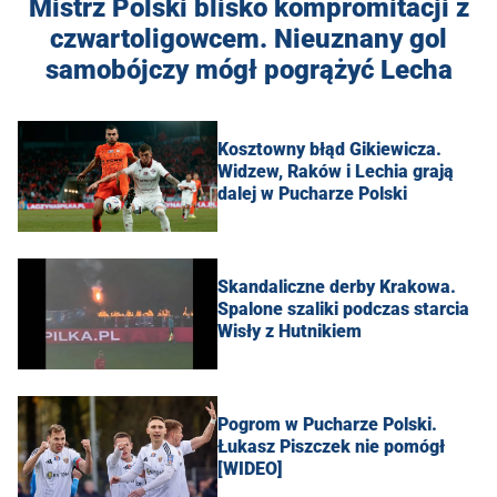
Mistrz Polski blisko kompromitacji z
czwartoligowcem. Nieuznany gol
samobójczy mógł pogrążyć Lecha
Kosztowny błąd Gikiewicza.
Widzew, Raków i Lechia grają
dalej w Pucharze Polski
Skandaliczne derby Krakowa.
Spalone szaliki podczas starcia
Wisły z Hutnikiem
Pogrom w Pucharze Polski.
Łukasz Piszczek nie pomógł
[WIDEO]