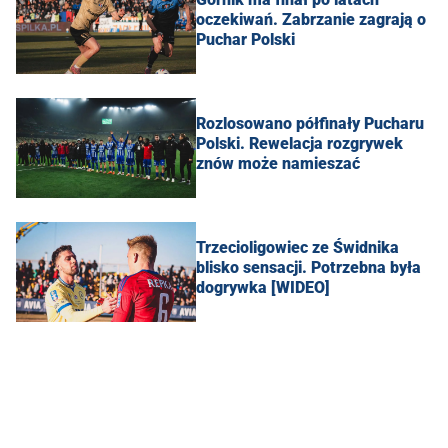
oczekiwań. Zabrzanie zagrają o
Puchar Polski
Rozlosowano półfinały Pucharu
Polski. Rewelacja rozgrywek
znów może namieszać
Trzecioligowiec ze Świdnika
blisko sensacji. Potrzebna była
dogrywka [WIDEO]