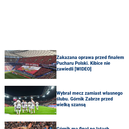
Zakazana oprawa przed finałem
Pucharu Polski. Kibice nie
zawiedli [WIDEO]
Wybrał mecz zamiast własnego
ślubu. Górnik Zabrze przed
wielką szansą
Górnik ma finał po latach