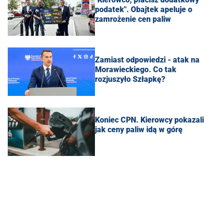
podatek". Obajtek apeluje o
zamrożenie cen paliw
Zamiast odpowiedzi - atak na
Morawieckiego. Co tak
rozjuszyło Szłapkę?
Koniec CPN. Kierowcy pokazali
jak ceny paliw idą w górę