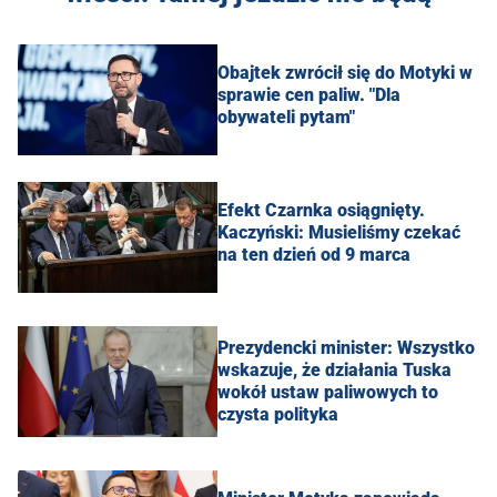
Obajtek zwrócił się do Motyki w
sprawie cen paliw. "Dla
obywateli pytam"
Efekt Czarnka osiągnięty.
Kaczyński: Musieliśmy czekać
na ten dzień od 9 marca
Prezydencki minister: Wszystko
wskazuje, że działania Tuska
wokół ustaw paliwowych to
czysta polityka