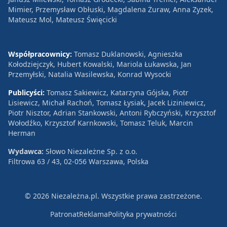
Mimier, Przemysław Obłuski, Magdalena Żuraw, Anna Zyzek,
Mateusz Mol, Mateusz Święcicki
Współpracownicy:
Tomasz Duklanowski, Agnieszka
Kołodziejczyk, Hubert Kowalski, Mariola Łukawska, Jan
Przemyłski, Natalia Wasilewska, Konrad Wysocki
Publicyści:
Tomasz Sakiewicz, Katarzyna Gójska, Piotr
Lisiewicz, Michał Rachoń, Tomasz Łysiak, Jacek Liziniewicz,
Piotr Nisztor, Adrian Stankowski, Antoni Rybczyński, Krzysztof
Wołodźko, Krzysztof Karnkowski, Tomasz Teluk, Marcin
Herman
Wydawca:
Słowo Niezależne Sp. z o.o.
Filtrowa 63 / 43, 02-056 Warszawa, Polska
© 2026 Niezależna.pl. Wszystkie prawa zastrzeżone.
Patronat
Reklama
Polityka prywatności