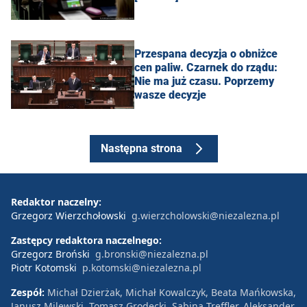
Przespana decyzja o obniżce
cen paliw. Czarnek do rządu:
Nie ma już czasu. Poprzemy
wasze decyzje
Następna strona
Redaktor naczelny:
Grzegorz Wierzchołowski
g.wierzcholowski@niezalezna.pl
Zastępcy redaktora naczelnego:
Grzegorz Broński
g.bronski@niezalezna.pl
Piotr Kotomski
p.kotomski@niezalezna.pl
Zespół:
Michał Dzierżak, Michał Kowalczyk, Beata Mańkowska,
Janusz Milewski, Tomasz Grodecki, Sabina Treffler, Aleksander