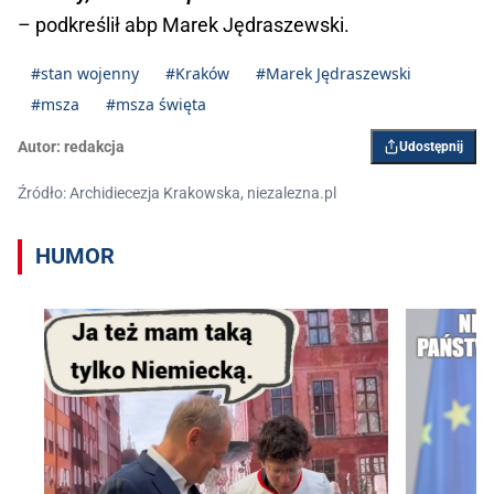
– podkreślił abp Marek Jędraszewski.
#stan wojenny
#Kraków
#Marek Jędraszewski
#msza
#msza święta
Autor:
redakcja
Udostępnij
Źródło: Archidiecezja Krakowska, niezalezna.pl
HUMOR