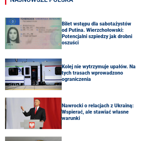
Bilet wstępu dla sabotażystów
od Putina. Wierzchołowski:
Potencjalni szpiedzy jak drobni
oszuści
Kolej nie wytrzymuje upałów. Na
tych trasach wprowadzono
ograniczenia
Nawrocki o relacjach z Ukrainą:
Wspierać, ale stawiać własne
warunki