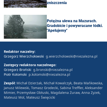
zniszczenia
Potężna ulewa na Mazurach.
Gradobicie i powywracane łódki.
"Apelujemy"
Redaktor naczelny:
Grzegorz Wierzchołowski
g.wierzcholowski@niezalezna.pl
Zastępcy redaktora naczelnego:
Grzegorz Broński
g.bronski@niezalezna.pl
Piotr Kotomski
p.kotomski@niezalezna.pl
Zespół:
Michał Dzierżak, Michał Kowalczyk, Beata Mańkowska,
Janusz Milewski, Tomasz Grodecki, Sabina Treffler, Aleksander
Mimier, Przemysław Obłuski, Magdalena Żuraw, Anna Zyzek,
Mateusz Mol, Mateusz Święcicki