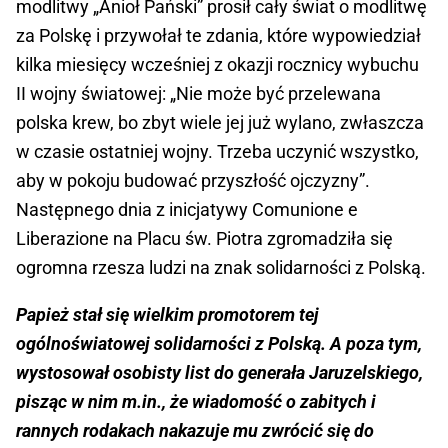
modlitwy „Anioł Pański” prosił cały świat o modlitwę
za Polskę i przywołał te zdania, które wypowiedział
kilka miesięcy wcześniej z okazji rocznicy wybuchu
II wojny światowej: „Nie może być przelewana
polska krew, bo zbyt wiele jej już wylano, zwłaszcza
w czasie ostatniej wojny. Trzeba uczynić wszystko,
aby w pokoju budować przyszłość ojczyzny”.
Następnego dnia z inicjatywy Comunione e
Liberazione na Placu św. Piotra zgromadziła się
ogromna rzesza ludzi na znak solidarności z Polską.
Papież stał się wielkim promotorem tej
ogólnoświatowej solidarności z Polską. A poza tym,
wystosował osobisty list do generała Jaruzelskiego,
pisząc w nim m.in., że wiadomość o zabitych i
rannych rodakach nakazuje mu zwrócić się do