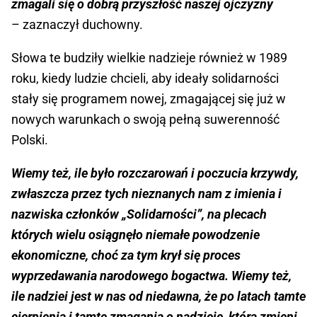
zmagali się o dobrą przyszłość naszej ojczyzny
– zaznaczył duchowny.
Słowa te budziły wielkie nadzieje również w 1989
roku, kiedy ludzie chcieli, aby ideały solidarności
stały się programem nowej, zmagającej się już w
nowych warunkach o swoją pełną suwerenność
Polski.
Wiemy też, ile było rozczarowań i poczucia krzywdy,
zwłaszcza przez tych nieznanych nam z imienia i
nazwiska członków „Solidarności”, na plecach
których wielu osiągnęło niemałe powodzenie
ekonomiczne, choć za tym krył się proces
wyprzedawania narodowego bogactwa. Wiemy też,
ile nadziei jest w nas od niedawna, że po latach tamte
cierpienia i tamte zmagania o nadzieję, która zmieni