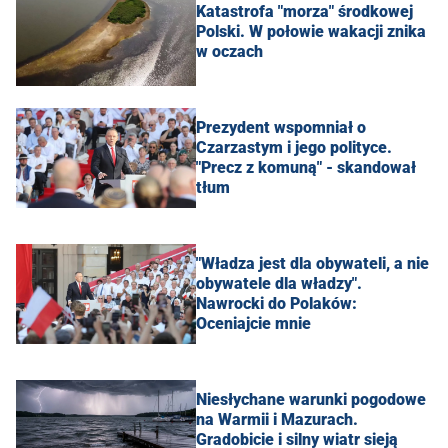
Katastrofa "morza" środkowej
Polski. W połowie wakacji znika
w oczach
Prezydent wspomniał o
Czarzastym i jego polityce.
"Precz z komuną" - skandował
tłum
"Władza jest dla obywateli, a nie
obywatele dla władzy".
Nawrocki do Polaków:
Oceniajcie mnie
Niesłychane warunki pogodowe
na Warmii i Mazurach.
Gradobicie i silny wiatr sieją