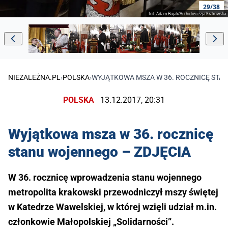
29/38
fot. Adam Bujak/Archidiecezja Krakowska
NIEZALEŻNA.PL
›
POLSKA
›
WYJĄTKOWA MSZA W 36. ROCZNICĘ STA
POLSKA
13.12.2017, 20:31
Wyjątkowa msza w 36. rocznicę
stanu wojennego – ZDJĘCIA
W 36. rocznicę wprowadzenia stanu wojennego
metropolita krakowski przewodniczył mszy świętej
w Katedrze Wawelskiej, w której wzięli udział m.in.
członkowie Małopolskiej „Solidarności”.