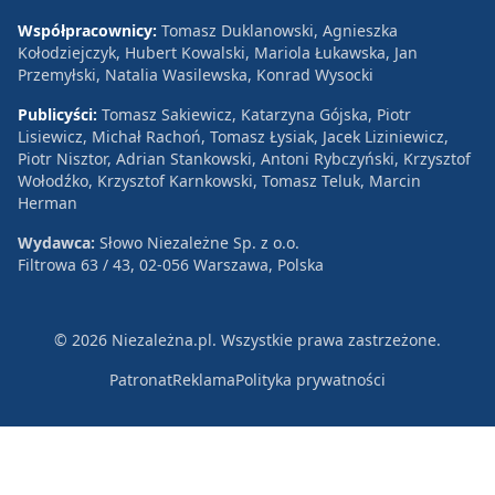
Współpracownicy:
Tomasz Duklanowski, Agnieszka
Kołodziejczyk, Hubert Kowalski, Mariola Łukawska, Jan
Przemyłski, Natalia Wasilewska, Konrad Wysocki
Publicyści:
Tomasz Sakiewicz, Katarzyna Gójska, Piotr
Lisiewicz, Michał Rachoń, Tomasz Łysiak, Jacek Liziniewicz,
Piotr Nisztor, Adrian Stankowski, Antoni Rybczyński, Krzysztof
Wołodźko, Krzysztof Karnkowski, Tomasz Teluk, Marcin
Herman
Wydawca:
Słowo Niezależne Sp. z o.o.
Filtrowa 63 / 43, 02-056 Warszawa, Polska
© 2026 Niezależna.pl. Wszystkie prawa zastrzeżone.
Patronat
Reklama
Polityka prywatności