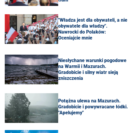
"Władza jest dla obywateli, a nie
obywatele dla władzy".
Nawrocki do Polaków:
Oceniajcie mnie
Niesłychane warunki pogodowe
na Warmii i Mazurach.
Gradobicie i silny wiatr sieją
zniszczenia
Potężna ulewa na Mazurach.
Gradobicie i powywracane łódki.
"Apelujemy"