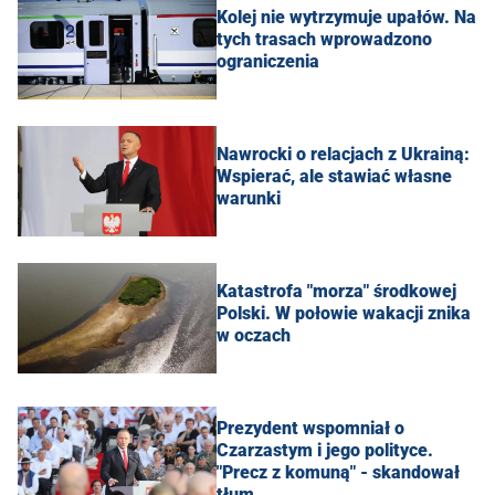
Kolej nie wytrzymuje upałów. Na
tych trasach wprowadzono
ograniczenia
Nawrocki o relacjach z Ukrainą:
Wspierać, ale stawiać własne
warunki
Katastrofa "morza" środkowej
Polski. W połowie wakacji znika
w oczach
Prezydent wspomniał o
Czarzastym i jego polityce.
"Precz z komuną" - skandował
tłum