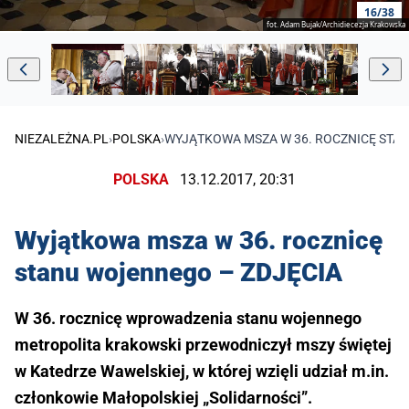
16/38
fot. Adam Bujak/Archidiecezja Krakowska
NIEZALEŻNA.PL
›
POLSKA
›
WYJĄTKOWA MSZA W 36. ROCZNICĘ STA
POLSKA
13.12.2017, 20:31
Wyjątkowa msza w 36. rocznicę
stanu wojennego – ZDJĘCIA
W 36. rocznicę wprowadzenia stanu wojennego
metropolita krakowski przewodniczył mszy świętej
w Katedrze Wawelskiej, w której wzięli udział m.in.
członkowie Małopolskiej „Solidarności”.