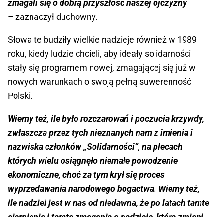
zmagali się o dobrą przyszłość naszej ojczyzny
– zaznaczył duchowny.
Słowa te budziły wielkie nadzieje również w 1989
roku, kiedy ludzie chcieli, aby ideały solidarności
stały się programem nowej, zmagającej się już w
nowych warunkach o swoją pełną suwerenność
Polski.
Wiemy też, ile było rozczarowań i poczucia krzywdy,
zwłaszcza przez tych nieznanych nam z imienia i
nazwiska członków „Solidarności”, na plecach
których wielu osiągnęło niemałe powodzenie
ekonomiczne, choć za tym krył się proces
wyprzedawania narodowego bogactwa. Wiemy też,
ile nadziei jest w nas od niedawna, że po latach tamte
cierpienia i tamte zmagania o nadzieję, która zmieni