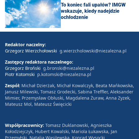
To koniec fali upałów? IMGW
wskazuje, kiedy nadejdzie
ochłodzenie
Redaktor naczelny:
Grzegorz Wierzchołowski
g.wierzcholowski@niezalezna.pl
Zastępcy redaktora naczelnego:
Grzegorz Broński
g.bronski@niezalezna.pl
Piotr Kotomski
p.kotomski@niezalezna.pl
Zespół:
Michał Dzierżak, Michał Kowalczyk, Beata Mańkowska,
Janusz Milewski, Tomasz Grodecki, Sabina Treffler, Aleksander
Mimier, Przemysław Obłuski, Magdalena Żuraw, Anna Zyzek,
Mateusz Mol, Mateusz Święcicki
Współpracownicy:
Tomasz Duklanowski, Agnieszka
Kołodziejczyk, Hubert Kowalski, Mariola Łukawska, Jan
Przemyłski, Natalia Wasilewska, Konrad Wysocki