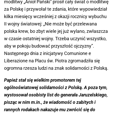
modlitwy „Anioł Pański” prosił cały świat o modlitwę
za Polskę i przywołał te zdania, które wypowiedział
kilka miesięcy wcześniej z okazji rocznicy wybuchu
II wojny światowej: „Nie może być przelewana
polska krew, bo zbyt wiele jej już wylano, zwłaszcza
w czasie ostatniej wojny. Trzeba uczynić wszystko,
aby w pokoju budować przyszłość ojczyzny”.
Następnego dnia z inicjatywy Comunione e
Liberazione na Placu św. Piotra zgromadziła się
ogromna rzesza ludzi na znak solidarności z Polską.
Papież stał się wielkim promotorem tej
ogólnoświatowej solidarności z Polską. A poza tym,
wystosował osobisty list do generała Jaruzelskiego,
pisząc w nim m.in., że wiadomość o zabitych i
rannych rodakach nakazuje mu zwrócić się do