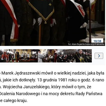
18/38
fot. Adam Bujak/Archidiecezja Krakowska
 Marek Jędraszewski mówił o wielkiej nadziei, jaka była
jakie ich dotknęły. 13 grudnia 1981 roku o godz. 6 rano
. Wojciecha Jaruzelskiego, który mówił o tym, że
Ocalenia Narodowego i na mocy dekretu Rady Państwa
 całego kraju.