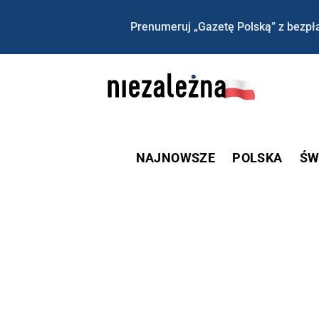
Prenumeruj „Gazetę Polską” z bezpła
NAJNOWSZE
POLSKA
ŚW