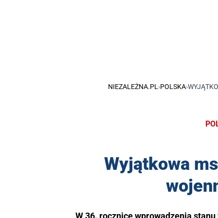
NIEZALEŻNA.PL
›
POLSKA
›
WYJĄTKO
PO
Wyjątkowa msz
wojen
W 36. rocznicę wprowadzenia stanu