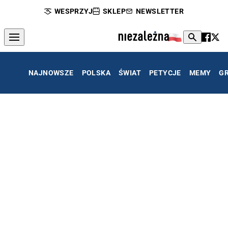
WESPRZYJ
SKLEP
NEWSLETTER
NAJNOWSZE
POLSKA
ŚWIAT
PETYCJE
MEMY
G