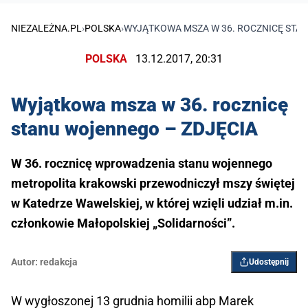
NIEZALEŻNA.PL
›
POLSKA
›
WYJĄTKOWA MSZA W 36. ROCZNICĘ STA
POLSKA
13.12.2017, 20:31
Wyjątkowa msza w 36. rocznicę
stanu wojennego – ZDJĘCIA
W 36. rocznicę wprowadzenia stanu wojennego
metropolita krakowski przewodniczył mszy świętej
w Katedrze Wawelskiej, w której wzięli udział m.in.
członkowie Małopolskiej „Solidarności”.
Autor:
redakcja
Udostępnij
W wygłoszonej 13 grudnia homilii abp Marek