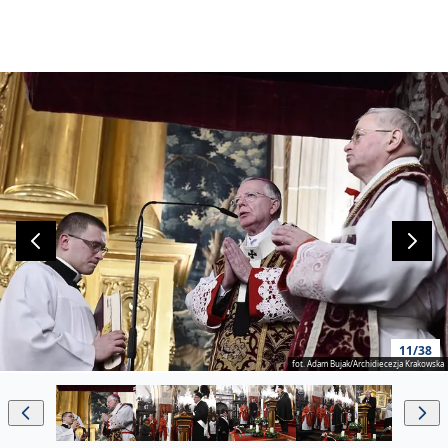
11/38
fot. Adam Bujak/Archidiecezja Krakowska