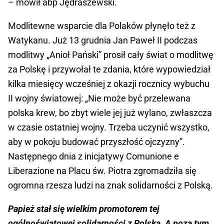
– mówił abp Jędraszewski.
Modlitewne wsparcie dla Polaków płynęło też z
Watykanu. Już 13 grudnia Jan Paweł II podczas
modlitwy „Anioł Pański” prosił cały świat o modlitwę
za Polskę i przywołał te zdania, które wypowiedział
kilka miesięcy wcześniej z okazji rocznicy wybuchu
II wojny światowej: „Nie może być przelewana
polska krew, bo zbyt wiele jej już wylano, zwłaszcza
w czasie ostatniej wojny. Trzeba uczynić wszystko,
aby w pokoju budować przyszłość ojczyzny”.
Następnego dnia z inicjatywy Comunione e
Liberazione na Placu św. Piotra zgromadziła się
ogromna rzesza ludzi na znak solidarności z Polską.
Papież stał się wielkim promotorem tej
ogólnoświatowej solidarności z Polską. A poza tym,