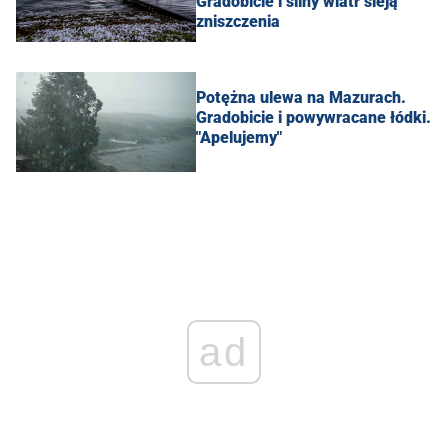
Gradobicie i silny wiatr sieją
zniszczenia
Potężna ulewa na Mazurach.
Gradobicie i powywracane łódki.
"Apelujemy"
ad