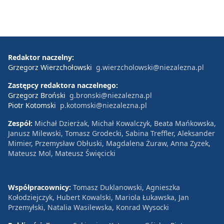
Redaktor naczelny:
Grzegorz Wierzchołowski
g.wierzcholowski@niezalezna.pl
Zastępcy redaktora naczelnego:
Grzegorz Broński
g.bronski@niezalezna.pl
Piotr Kotomski
p.kotomski@niezalezna.pl
Zespół:
Michał Dzierżak, Michał Kowalczyk, Beata Mańkowska,
Janusz Milewski, Tomasz Grodecki, Sabina Treffler, Aleksander
Mimier, Przemysław Obłuski, Magdalena Żuraw, Anna Zyzek,
Mateusz Mol, Mateusz Święcicki
Współpracownicy:
Tomasz Duklanowski, Agnieszka
Kołodziejczyk, Hubert Kowalski, Mariola Łukawska, Jan
Przemyłski, Natalia Wasilewska, Konrad Wysocki