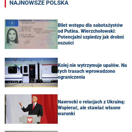
NAJNOWSZE POLSKA
Bilet wstępu dla sabotażystów
od Putina. Wierzchołowski:
Potencjalni szpiedzy jak drobni
oszuści
Kolej nie wytrzymuje upałów. Na
tych trasach wprowadzono
ograniczenia
Nawrocki o relacjach z Ukrainą:
Wspierać, ale stawiać własne
warunki