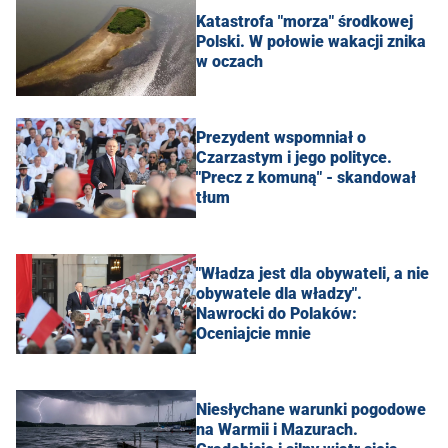
Katastrofa "morza" środkowej
Polski. W połowie wakacji znika
w oczach
Prezydent wspomniał o
Czarzastym i jego polityce.
"Precz z komuną" - skandował
tłum
"Władza jest dla obywateli, a nie
obywatele dla władzy".
Nawrocki do Polaków:
Oceniajcie mnie
Niesłychane warunki pogodowe
na Warmii i Mazurach.