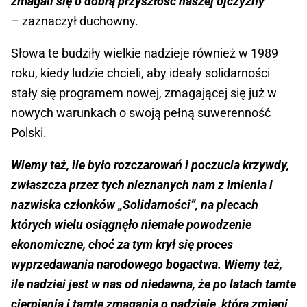
zmagali się o dobrą przyszłość naszej ojczyzny
– zaznaczył duchowny.
Słowa te budziły wielkie nadzieje również w 1989
roku, kiedy ludzie chcieli, aby ideały solidarności
stały się programem nowej, zmagającej się już w
nowych warunkach o swoją pełną suwerenność
Polski.
Wiemy też, ile było rozczarowań i poczucia krzywdy,
zwłaszcza przez tych nieznanych nam z imienia i
nazwiska członków „Solidarności”, na plecach
których wielu osiągnęło niemałe powodzenie
ekonomiczne, choć za tym krył się proces
wyprzedawania narodowego bogactwa. Wiemy też,
ile nadziei jest w nas od niedawna, że po latach tamte
cierpienia i tamte zmagania o nadzieję, która zmieni