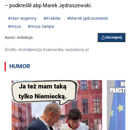
– podkreślił abp Marek Jędraszewski.
#stan wojenny
#Kraków
#Marek Jędraszewski
#msza
#msza święta
Autor:
redakcja
Udostępnij
Źródło: Archidiecezja Krakowska, niezalezna.pl
HUMOR