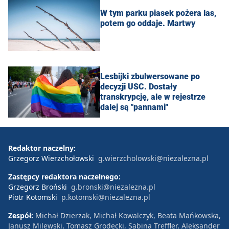
W tym parku piasek pożera las,
potem go oddaje. Martwy
Lesbijki zbulwersowane po
decyzji USC. Dostały
transkrypcję, ale w rejestrze
dalej są "pannami"
Redaktor naczelny:
Grzegorz Wierzchołowski
g.wierzcholowski@niezalezna.pl
Zastępcy redaktora naczelnego:
Grzegorz Broński
g.bronski@niezalezna.pl
Piotr Kotomski
p.kotomski@niezalezna.pl
Zespół:
Michał Dzierżak, Michał Kowalczyk, Beata Mańkowska,
Janusz Milewski, Tomasz Grodecki, Sabina Treffler, Aleksander