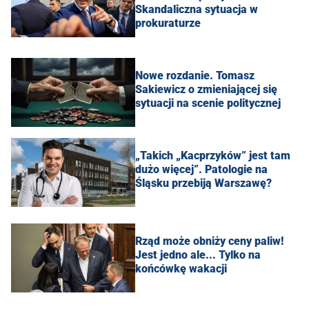
Skandaliczna sytuacja w
prokuraturze
Nowe rozdanie. Tomasz
Sakiewicz o zmieniającej się
sytuacji na scenie politycznej
„Takich „Kacprzyków” jest tam
dużo więcej”. Patologie na
Śląsku przebiją Warszawę?
Rząd może obniży ceny paliw!
Jest jedno ale... Tylko na
końcówkę wakacji