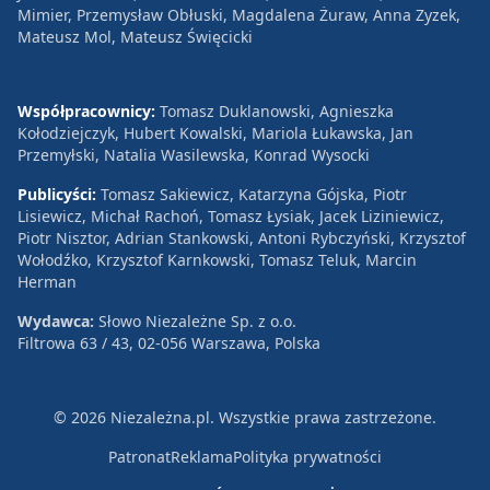
Mimier, Przemysław Obłuski, Magdalena Żuraw, Anna Zyzek,
Mateusz Mol, Mateusz Święcicki
Współpracownicy:
Tomasz Duklanowski, Agnieszka
Kołodziejczyk, Hubert Kowalski, Mariola Łukawska, Jan
Przemyłski, Natalia Wasilewska, Konrad Wysocki
Publicyści:
Tomasz Sakiewicz, Katarzyna Gójska, Piotr
Lisiewicz, Michał Rachoń, Tomasz Łysiak, Jacek Liziniewicz,
Piotr Nisztor, Adrian Stankowski, Antoni Rybczyński, Krzysztof
Wołodźko, Krzysztof Karnkowski, Tomasz Teluk, Marcin
Herman
Wydawca:
Słowo Niezależne Sp. z o.o.
Filtrowa 63 / 43, 02-056 Warszawa, Polska
© 2026 Niezależna.pl. Wszystkie prawa zastrzeżone.
Patronat
Reklama
Polityka prywatności