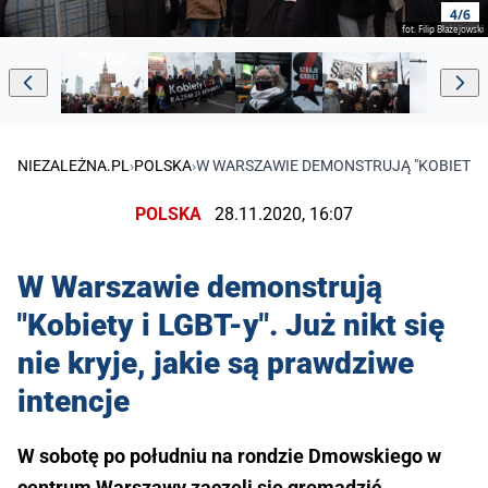
4/6
fot. Filip Błażejowski
NIEZALEŻNA.PL
›
POLSKA
›
W WARSZAWIE DEMONSTRUJĄ "KOBIETY I L
POLSKA
28.11.2020, 16:07
W Warszawie demonstrują
"Kobiety i LGBT-y". Już nikt się
nie kryje, jakie są prawdziwe
intencje
W sobotę po południu na rondzie Dmowskiego w
centrum Warszawy zaczęli się gromadzić