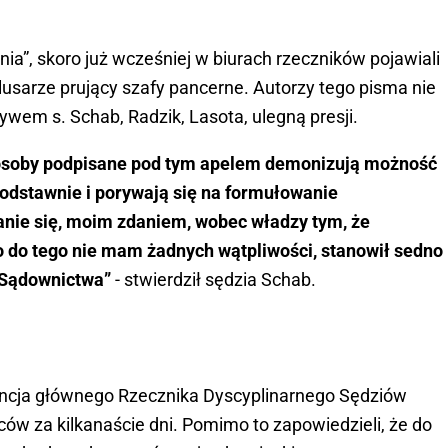
a”, skoro już wcześniej w biurach rzeczników pojawiali
 ślusarze prujący szafy pancerne. Autorzy tego pisma nie
ływem s. Schab, Radzik, Lasota, ulegną presji.
e osoby podpisane pod tym apelem demonizują możność
odstawnie i porywają się na formułowanie
anie się, moim zdaniem, wobec władzy tym, że
co do tego nie mam żadnych wątpliwości, stanowił sedno
 Sądownictwa”
- stwierdził sędzia Schab.
adencja głównego Rzecznika Dyscyplinarnego Sędziów
w za kilkanaście dni. Pomimo to zapowiedzieli, że do