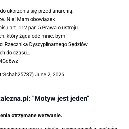
o ukorzenia się przed anarchią.
dze. Nie! Mam obowiązek
su art. 112 par. 5 Prawa o ustroju
, który żąda ode mnie, bym
i Rzecznika Dyscyplinarnego Sędziów
ch do czasu…
EDIGe6wz
otrSchab25737)
June 2, 2026
alezna.pl: "Motyw jest jeden"
ocenia otrzymane wezwanie.
 pojmowanego obozu władzy wymierzonych w sędziów,