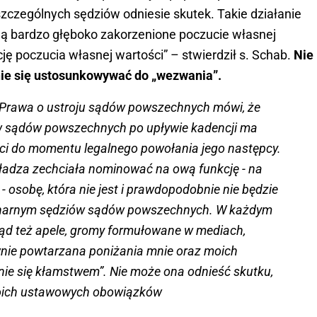
zczególnych sędziów odniesie skutek. Takie działanie
ją bardzo głęboko zakorzenione poczucie własnej
cję poczucia własnej wartości” – stwierdził s. Schab.
Nie
ie się ustosunkowywać do „wezwania”.
5 Prawa o ustroju sądów powszechnych mówi, że
ów sądów powszechnych po upływie kadencji ma
ci do momentu legalnego powołania jego następcy.
ładza zechciała nominować na ową funkcję - na
- osobę, która nie jest i prawdopodobnie nie będzie
linarnym sędziów sądów powszechnych. W każdym
Stąd też apele, gromy formułowane w mediach,
wnie powtarzana poniżania mnie oraz moich
ie się kłamstwem”. Nie może ona odnieść skutku,
oich ustawowych obowiązków