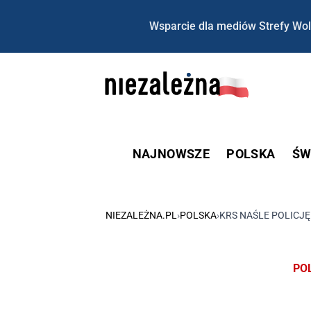
Wsparcie dla mediów Strefy Wol
NAJNOWSZE
POLSKA
ŚW
NIEZALEŻNA.PL
›
POLSKA
›
KRS NAŚLE POLICJ
PO