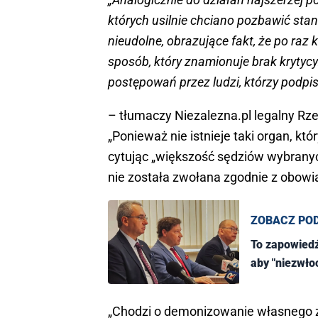
których usilnie chciano pozbawić stan
nieudolne, obrazujące fakt, że po raz
sposób, który znamionuje brak kryty
postępowań przez ludzi, którzy podpis
– tłumaczy Niezalezna.pl legalny R
„Ponieważ nie istnieje taki organ, 
cytując „większość sędziów wybranych
nie została zwołana zgodnie z obow
ZOBACZ PO
To zapowiedź
aby "niezwłoc
„Chodzi o demonizowanie własnego z