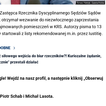
Tomasz Hamrat - Gazeta Polska
y Zastępca Rzecznika Dyscyplinarnego Sędziów Sądów
 otrzymał wezwanie do niezwłocznego zaprzestania
zajmowanych pomieszczeń w KRS. Autorzy pisma to 13
startowali z listy rekomendowanej m.in. przez Iustitię.
DOBNE
 siłowego wejścia do biur rzeczników?! Kuriozalne żądanie,
znie" przestali działać
e! Wejdź na nasz profil, a następnie kliknij „Obserwuj
Piotr Schab i Michał Lasota.