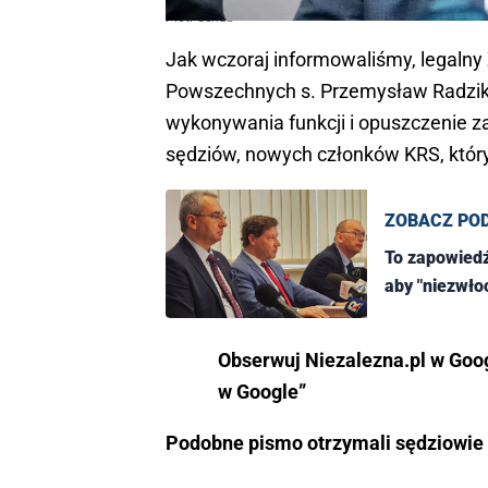
Piotr Schab
Jak wczoraj informowaliśmy, legaln
Powszechnych s. Przemysław Radzik
wykonywania funkcji i opuszczenie 
sędziów, nowych członków KRS, który 
ZOBACZ PO
To zapowiedź
aby "niezwłoc
Obserwuj Niezalezna.pl w Googl
w Google”
Podobne pismo otrzymali sędziowie 