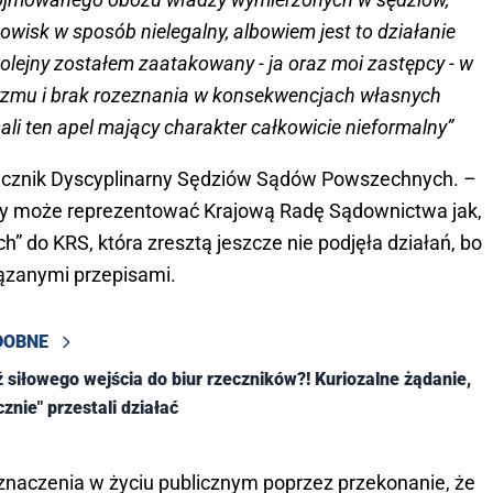
owisk w sposób nielegalny, albowiem jest to działanie
 kolejny zostałem zaatakowany - ja oraz moi zastępcy - w
cyzmu i brak rozeznania w konsekwencjach własnych
ali ten apel mający charakter całkowicie nieformalny”
zecznik Dyscyplinarny Sędziów Sądów Powszechnych. –
który może reprezentować Krajową Radę Sądownictwa jak,
” do KRS, która zresztą jeszcze nie podjęła działań, bo
iązanymi przepisami.
DOBNE
 siłowego wejścia do biur rzeczników?! Kuriozalne żądanie,
znie" przestali działać
naczenia w życiu publicznym poprzez przekonanie, że