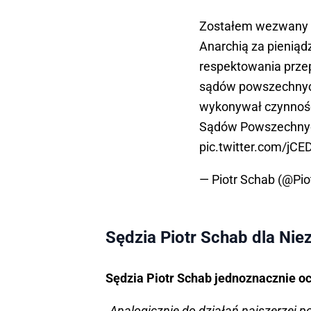
Zostałem wezwany d
Anarchią za pienią
respektowania przepi
sądów powszechnych
wykonywał czynnośc
Sądów Powszechny
pic.twitter.com/jC
— Piotr Schab (@Pi
Sędzia Piotr Schab dla Niez
Sędzia Piotr Schab jednoznacznie 
„Analogicznie do działań najszerzej