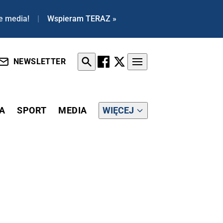
e media!
|
Wspieram TERAZ »
NEWSLETTER
A
SPORT
MEDIA
WIĘCEJ
" - MÓWI SĘDZIA SCHAB