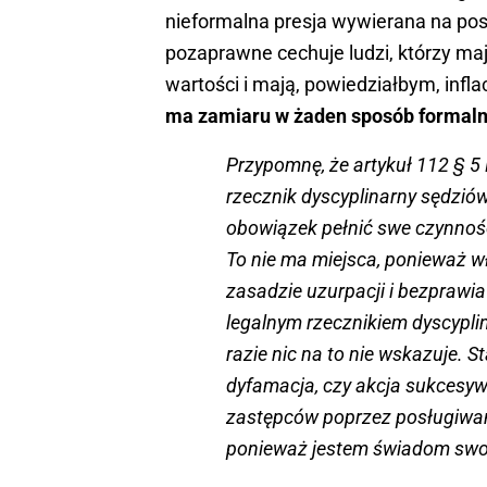
nieformalna presja wywierana na pos
pozaprawne cechuje ludzi, którzy ma
wartości i mają, powiedziałbym, infla
ma zamiaru w żaden sposób formaln
Przypomnę, że artykuł 112 § 
rzecznik dyscyplinarny sędzi
obowiązek pełnić swe czynnoś
To nie ma miejsca, ponieważ w
zasadzie uzurpacji i bezprawia 
legalnym rzecznikiem dyscyp
razie nic na to nie wskazuje. 
dyfamacja, czy akcja sukcesy
zastępców poprzez posługiwan
ponieważ jestem świadom sw