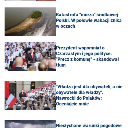
Katastrofa "morza" środkowej
Polski. W połowie wakacji znika
w oczach
Prezydent wspomniał o
Czarzastym i jego polityce.
"Precz z komuną" - skandował
tłum
"Władza jest dla obywateli, a nie
obywatele dla władzy".
Nawrocki do Polaków:
Oceniajcie mnie
Niesłychane warunki pogodowe