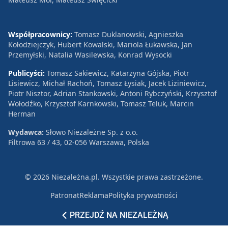
Współpracownicy:
Tomasz Duklanowski, Agnieszka
Kołodziejczyk, Hubert Kowalski, Mariola Łukawska, Jan
Przemyłski, Natalia Wasilewska, Konrad Wysocki
Publicyści:
Tomasz Sakiewicz, Katarzyna Gójska, Piotr
Lisiewicz, Michał Rachoń, Tomasz Łysiak, Jacek Liziniewicz,
Piotr Nisztor, Adrian Stankowski, Antoni Rybczyński, Krzysztof
Wołodźko, Krzysztof Karnkowski, Tomasz Teluk, Marcin
Herman
Wydawca:
Słowo Niezależne Sp. z o.o.
Filtrowa 63 / 43, 02-056 Warszawa, Polska
© 2026 Niezależna.pl. Wszystkie prawa zastrzeżone.
Patronat
Reklama
Polityka prywatności
PRZEJDŹ NA NIEZALEŻNĄ