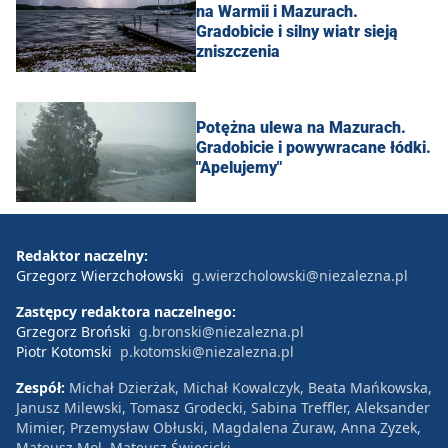
na Warmii i Mazurach.
Gradobicie i silny wiatr sieją
zniszczenia
Potężna ulewa na Mazurach.
Gradobicie i powywracane łódki.
"Apelujemy"
Redaktor naczelny:
Grzegorz Wierzchołowski
g.wierzcholowski@niezalezna.pl
Zastępcy redaktora naczelnego:
Grzegorz Broński
g.bronski@niezalezna.pl
Piotr Kotomski
p.kotomski@niezalezna.pl
Zespół:
Michał Dzierżak, Michał Kowalczyk, Beata Mańkowska,
Janusz Milewski, Tomasz Grodecki, Sabina Treffler, Aleksander
Mimier, Przemysław Obłuski, Magdalena Żuraw, Anna Zyzek,
Mateusz Mol, Mateusz Święcicki