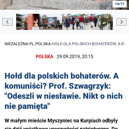
14/17
NIEZALEŻNA.PL
›
POLSKA
›
HOŁD DLA POLSKICH BOHATERÓW. A KOMUN
POLSKA
29.09.2019, 20:15
Hołd dla polskich bohaterów. A
komuniści? Prof. Szwagrzyk:
"Odeszli w niesławie. Nikt o nich
nie pamięta"
W małym mieście Myszyniec na Kurpiach odbyły
się dziś wyjątkowe uroczystości patriotyczne. Do