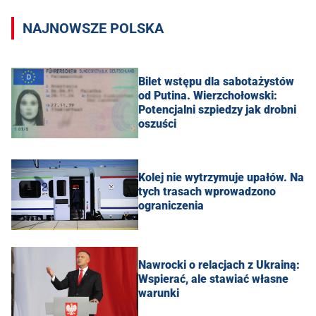
NAJNOWSZE POLSKA
Bilet wstępu dla sabotażystów
od Putina. Wierzchołowski:
Potencjalni szpiedzy jak drobni
oszuści
Kolej nie wytrzymuje upałów. Na
tych trasach wprowadzono
ograniczenia
Nawrocki o relacjach z Ukrainą:
Wspierać, ale stawiać własne
warunki