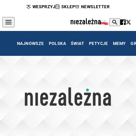
WESPRZYJ
SKLEP
NEWSLETTER
NAJNOWSZE
POLSKA
ŚWIAT
PETYCJE
MEMY
G