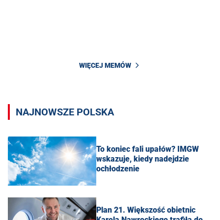
WIĘCEJ MEMÓW
NAJNOWSZE POLSKA
To koniec fali upałów? IMGW
wskazuje, kiedy nadejdzie
ochłodzenie
Plan 21. Większość obietnic
Karola Nawrockiego trafiła do