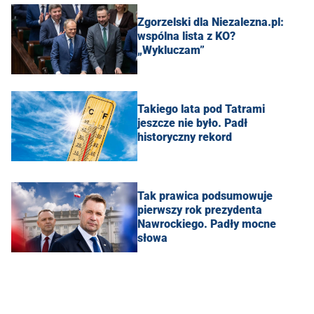
Zgorzelski dla Niezalezna.pl:
wspólna lista z KO?
„Wykluczam”
Takiego lata pod Tatrami
jeszcze nie było. Padł
historyczny rekord
Tak prawica podsumowuje
pierwszy rok prezydenta
Nawrockiego. Padły mocne
słowa