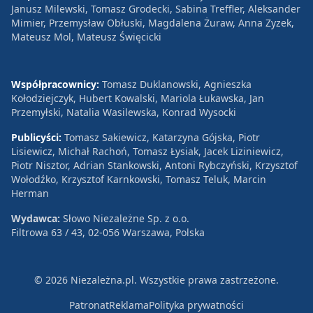
Janusz Milewski, Tomasz Grodecki, Sabina Treffler, Aleksander
Mimier, Przemysław Obłuski, Magdalena Żuraw, Anna Zyzek,
Mateusz Mol, Mateusz Święcicki
Współpracownicy:
Tomasz Duklanowski, Agnieszka
Kołodziejczyk, Hubert Kowalski, Mariola Łukawska, Jan
Przemyłski, Natalia Wasilewska, Konrad Wysocki
Publicyści:
Tomasz Sakiewicz, Katarzyna Gójska, Piotr
Lisiewicz, Michał Rachoń, Tomasz Łysiak, Jacek Liziniewicz,
Piotr Nisztor, Adrian Stankowski, Antoni Rybczyński, Krzysztof
Wołodźko, Krzysztof Karnkowski, Tomasz Teluk, Marcin
Herman
Wydawca:
Słowo Niezależne Sp. z o.o.
Filtrowa 63 / 43, 02-056 Warszawa, Polska
© 2026 Niezależna.pl. Wszystkie prawa zastrzeżone.
Patronat
Reklama
Polityka prywatności