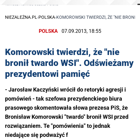
Tomasz Hamrat/Gazeta Polska
NIEZALEŻNA.PL
›
POLSKA
›
KOMOROWSKI TWIERDZI, ŻE "NIE BRONI
POLSKA
07.09.2013, 18:55
Komorowski twierdzi, że "nie
bronił twardo WSI". Odświeżamy
prezydentowi pamięć
- Jarosław Kaczyński wrócił do retoryki agresji i
pomówień - tak szefowa prezydenckiego biura
prasowego skomentowała słowa prezesa PiS, że
Bronisław Komorowski "twardo" bronił WSI przed
rozwiązaniem. Te "pomówienia" to jednak
niedające się podważyć f