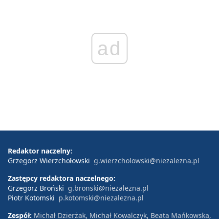
ad
Redaktor naczelny:
Grzegorz Wierzchołowski
g.wierzcholowski@niezalezna.pl
Zastępcy redaktora naczelnego:
Grzegorz Broński
g.bronski@niezalezna.pl
Piotr Kotomski
p.kotomski@niezalezna.pl
Zespół:
Michał Dzierżak, Michał Kowalczyk, Beata Mańkowska,