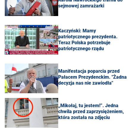
sejmowej zamrażarki
Kaczyński: Mamy
patriotycznego prezydenta.
Teraz Polska potrzebuje
patriotycznego rządu
Manifestacja poparcia przed
Pałacem Prezydenckim. "Żadna
decyzja nas nie zawiodła"
„Mikołaj, tu jestem!”. Jedna
chwila przed zaprzysiężeniem,
która została na zdjęciu