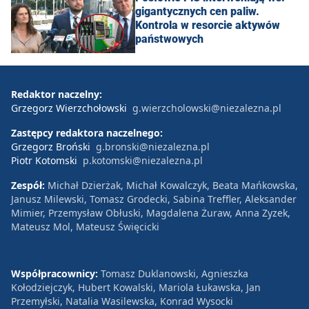
gigantycznych cen paliw.
Kontrola w resorcie aktywów
państwowych
Redaktor naczelny:
Grzegorz Wierzchołowski
g.wierzcholowski@niezalezna.pl
Zastępcy redaktora naczelnego:
Grzegorz Broński
g.bronski@niezalezna.pl
Piotr Kotomski
p.kotomski@niezalezna.pl
Zespół:
Michał Dzierżak, Michał Kowalczyk, Beata Mańkowska,
Janusz Milewski, Tomasz Grodecki, Sabina Treffler, Aleksander
Mimier, Przemysław Obłuski, Magdalena Żuraw, Anna Zyzek,
Mateusz Mol, Mateusz Święcicki
Współpracownicy:
Tomasz Duklanowski, Agnieszka
Kołodziejczyk, Hubert Kowalski, Mariola Łukawska, Jan
Przemyłski, Natalia Wasilewska, Konrad Wysocki