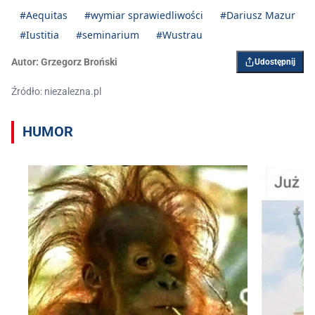
#Aequitas
#wymiar sprawiedliwości
#Dariusz Mazur
#Iustitia
#seminarium
#Wustrau
Autor:
Grzegorz Broński
Udostępnij
Źródło: niezalezna.pl
HUMOR