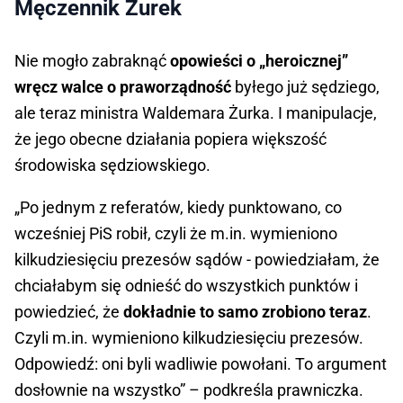
Męczennik Żurek
Nie mogło zabraknąć
opowieści o „heroicznej”
wręcz walce o praworządność
byłego już sędziego,
ale teraz ministra Waldemara Żurka. I manipulacje,
że jego obecne działania popiera większość
środowiska sędziowskiego.
„Po jednym z referatów, kiedy punktowano, co
wcześniej PiS robił, czyli że m.in. wymieniono
kilkudziesięciu prezesów sądów - powiedziałam, że
chciałabym się odnieść do wszystkich punktów i
powiedzieć, że
dokładnie to samo zrobiono teraz
.
Czyli m.in. wymieniono kilkudziesięciu prezesów.
Odpowiedź: oni byli wadliwie powołani. To argument
dosłownie na wszystko” – podkreśla prawniczka.