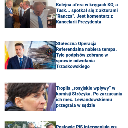
Kolejna afera w kręgach KO, a
Tusk... spotkał się z aktorami
"Rancza". Jest komentarz z
Kancelarii Prezydenta
Stołeczna Operacja
Referendalna nabiera tempa.
Tyle podpisów zebrano w
sprawie odwołania
Trzaskowskiego
Tropiła „rosyjskie wpływy” w
komisji Stróżyka. Po zarzucaniu
ich mec. Lewandowskiemu
przegrała w sądzie
Posłowie PiS interweniują ws.