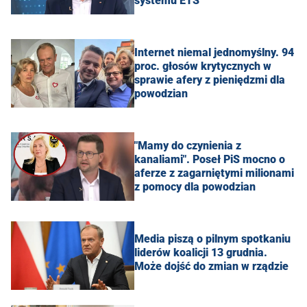
systemu ETS
Internet niemal jednomyślny. 94
proc. głosów krytycznych w
sprawie afery z pieniędzmi dla
powodzian
"Mamy do czynienia z
kanaliami". Poseł PiS mocno o
aferze z zagarniętymi milionami
z pomocy dla powodzian
Media piszą o pilnym spotkaniu
liderów koalicji 13 grudnia.
Może dojść do zmian w rządzie