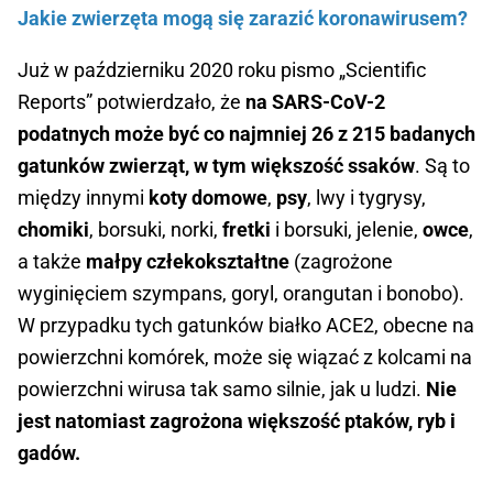
Jakie zwierzęta mogą się zarazić koronawirusem?
Już w październiku 2020 roku pismo „Scientific
Reports” potwierdzało, że
na SARS-CoV-2
podatnych może być co najmniej 26 z 215 badanych
gatunków zwierząt, w tym większość ssaków
. Są to
między innymi
koty domowe
,
psy
, lwy i tygrysy,
chomiki
, borsuki, norki,
fretki
i borsuki, jelenie,
owce
,
a także
małpy człekokształtne
(zagrożone
wyginięciem szympans, goryl, orangutan i bonobo).
W przypadku tych gatunków białko ACE2, obecne na
powierzchni komórek, może się wiązać z kolcami na
powierzchni wirusa tak samo silnie, jak u ludzi.
Nie
jest natomiast zagrożona większość ptaków, ryb i
gadów.