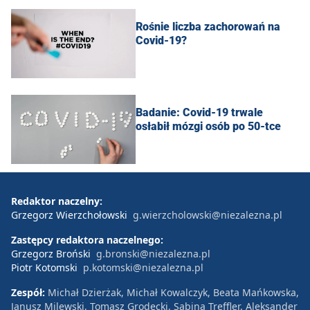
Rośnie liczba zachorowań na
Covid-19?
Badanie: Covid-19 trwale
osłabił mózgi osób po 50-tce
Redaktor naczelny:
Grzegorz Wierzchołowski
g.wierzcholowski@niezalezna.pl
Zastępcy redaktora naczelnego:
Grzegorz Broński
g.bronski@niezalezna.pl
Piotr Kotomski
p.kotomski@niezalezna.pl
Zespół:
Michał Dzierżak, Michał Kowalczyk, Beata Mańkowska,
Janusz Milewski, Tomasz Grodecki, Sabina Treffler, Aleksander