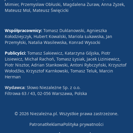
Mimier, Przemysław Obłuski, Magdalena Żuraw, Anna Zyzek,
Mateusz Mol, Mateusz Święcicki
Współpracownicy:
Tomasz Duklanowski, Agnieszka
Kołodziejczyk, Hubert Kowalski, Mariola Łukawska, Jan
Przemyłski, Natalia Wasilewska, Konrad Wysocki
Publicyści:
Tomasz Sakiewicz, Katarzyna Gójska, Piotr
Lisiewicz, Michał Rachoń, Tomasz Łysiak, Jacek Liziniewicz,
Piotr Nisztor, Adrian Stankowski, Antoni Rybczyński, Krzysztof
Wołodźko, Krzysztof Karnkowski, Tomasz Teluk, Marcin
Herman
Wydawca:
Słowo Niezależne Sp. z o.o.
Filtrowa 63 / 43, 02-056 Warszawa, Polska
© 2026 Niezależna.pl. Wszystkie prawa zastrzeżone.
Patronat
Reklama
Polityka prywatności