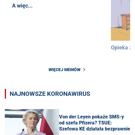
A więc...
Opieka z
WIĘCEJ MEMÓW
NAJNOWSZE KORONAWIRUS
Von der Leyen pokaże SMS-y
od szefa Pfizera? TSUE:
Szefowa KE działała bezprawnie