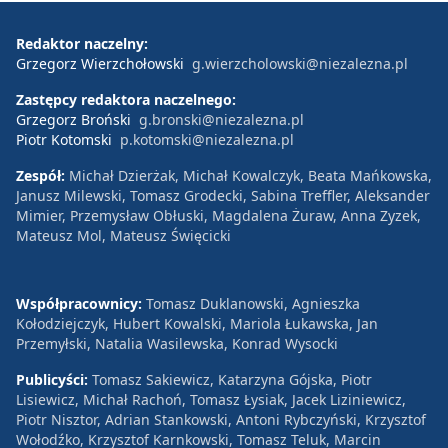
Redaktor naczelny:
Grzegorz Wierzchołowski
g.wierzcholowski@niezalezna.pl
Zastępcy redaktora naczelnego:
Grzegorz Broński
g.bronski@niezalezna.pl
Piotr Kotomski
p.kotomski@niezalezna.pl
Zespół:
Michał Dzierżak, Michał Kowalczyk, Beata Mańkowska,
Janusz Milewski, Tomasz Grodecki, Sabina Treffler, Aleksander
Mimier, Przemysław Obłuski, Magdalena Żuraw, Anna Zyzek,
Mateusz Mol, Mateusz Święcicki
Współpracownicy:
Tomasz Duklanowski, Agnieszka
Kołodziejczyk, Hubert Kowalski, Mariola Łukawska, Jan
Przemyłski, Natalia Wasilewska, Konrad Wysocki
Publicyści:
Tomasz Sakiewicz, Katarzyna Gójska, Piotr
Lisiewicz, Michał Rachoń, Tomasz Łysiak, Jacek Liziniewicz,
Piotr Nisztor, Adrian Stankowski, Antoni Rybczyński, Krzysztof
Wołodźko, Krzysztof Karnkowski, Tomasz Teluk, Marcin