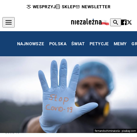
WESPRZYJ
SKLEP
NEWSLETTER
NAJNOWSZE
POLSKA
ŚWIAT
PETYCJE
MEMY
G
fernandozhiminaicela - pixabay.com
Covid-19