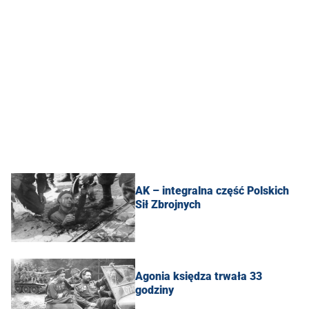
AK – integralna część Polskich
Sił Zbrojnych
Agonia księdza trwała 33
godziny