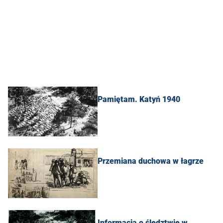
Pamiętam. Katyń 1940
Przemiana duchowa w łagrze
Informacja o śledztwie w