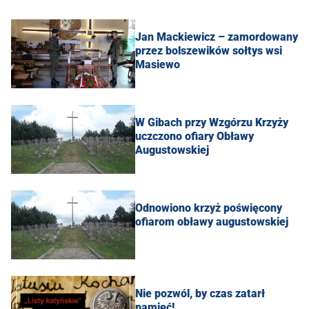
Jan Mackiewicz – zamordowany
przez bolszewików sołtys wsi
Masiewo
W Gibach przy Wzgórzu Krzyży
uczczono ofiary Obławy
Augustowskiej
Odnowiono krzyż poświęcony
ofiarom obławy augustowskiej
Nie pozwól, by czas zatarł
pamięć!