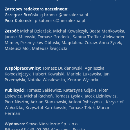
Zastępcy redaktora naczelnego:
Grzegorz Broński
g.bronski@niezalezna.pl
Piotr Kotomski
p.kotomski@niezalezna.pl
Zespół:
Michał Dzierżak, Michał Kowalczyk, Beata Mańkowska,
Janusz Milewski, Tomasz Grodecki, Sabina Treffler, Aleksander
Mimier, Przemysław Obłuski, Magdalena Żuraw, Anna Zyzek,
Mateusz Mol, Mateusz Święcicki
Współpracownicy:
Tomasz Duklanowski, Agnieszka
Kołodziejczyk, Hubert Kowalski, Mariola Łukawska, Jan
Przemyłski, Natalia Wasilewska, Konrad Wysocki
Publicyści:
Tomasz Sakiewicz, Katarzyna Gójska, Piotr
Lisiewicz, Michał Rachoń, Tomasz Łysiak, Jacek Liziniewicz,
Piotr Nisztor, Adrian Stankowski, Antoni Rybczyński, Krzysztof
Wołodźko, Krzysztof Karnkowski, Tomasz Teluk, Marcin
Herman
Wydawca:
Słowo Niezależne Sp. z o.o.
Filtrowa 63 / 43, 02-056 Warszawa, Polska