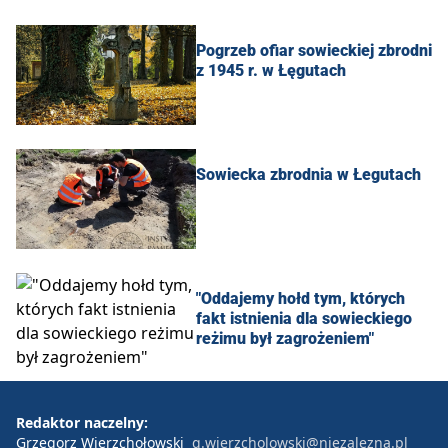
Pogrzeb ofiar sowieckiej zbrodni
z 1945 r. w Łęgutach
Sowiecka zbrodnia w Łegutach
"Oddajemy hołd tym, których
fakt istnienia dla sowieckiego
reżimu był zagrożeniem"
Redaktor naczelny:
Grzegorz Wierzchołowski
g.wierzcholowski@niezalezna.pl