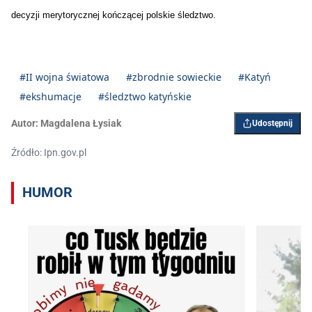
decyzji merytorycznej kończącej polskie śledztwo.
#II wojna światowa
#zbrodnie sowieckie
#Katyń
#ekshumacje
#śledztwo katyńskie
Autor:
Magdalena Łysiak
Udostępnij
Źródło: Ipn.gov.pl
HUMOR