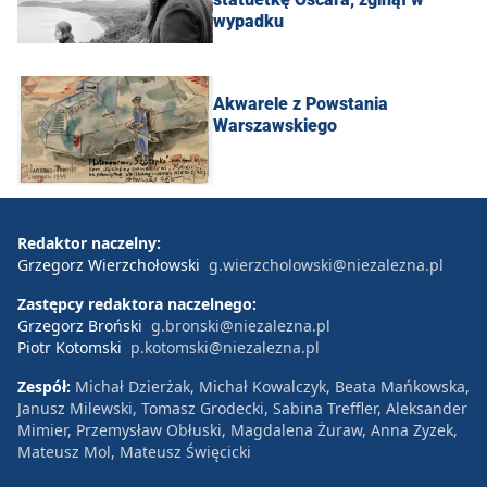
wypadku
Akwarele z Powstania
Warszawskiego
Redaktor naczelny:
Grzegorz Wierzchołowski
g.wierzcholowski@niezalezna.pl
Zastępcy redaktora naczelnego:
Grzegorz Broński
g.bronski@niezalezna.pl
Piotr Kotomski
p.kotomski@niezalezna.pl
Zespół:
Michał Dzierżak, Michał Kowalczyk, Beata Mańkowska,
Janusz Milewski, Tomasz Grodecki, Sabina Treffler, Aleksander
Mimier, Przemysław Obłuski, Magdalena Żuraw, Anna Zyzek,
Mateusz Mol, Mateusz Święcicki