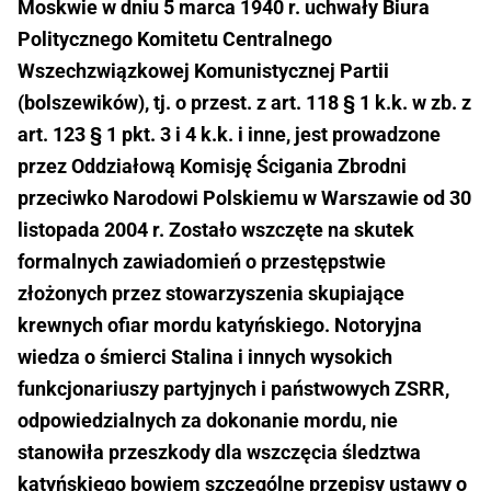
Moskwie w dniu 5 marca 1940 r. uchwały Biura
Politycznego Komitetu Centralnego
Wszechzwiązkowej Komunistycznej Partii
(bolszewików), tj. o przest. z art. 118 § 1 k.k. w zb. z
art. 123 § 1 pkt. 3 i 4 k.k. i inne, jest prowadzone
przez Oddziałową Komisję Ścigania Zbrodni
przeciwko Narodowi Polskiemu w Warszawie od 30
listopada 2004 r. Zostało wszczęte na skutek
formalnych zawiadomień o przestępstwie
złożonych przez stowarzyszenia skupiające
krewnych ofiar mordu katyńskiego. Notoryjna
wiedza o śmierci Stalina i innych wysokich
funkcjonariuszy partyjnych i państwowych ZSRR,
odpowiedzialnych za dokonanie mordu, nie
stanowiła przeszkody dla wszczęcia śledztwa
katyńskiego bowiem szczególne przepisy ustawy o