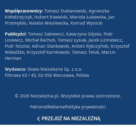
Współpracownicy:
Tomasz Duklanowski, Agnieszka
Kołodziejczyk, Hubert Kowalski, Mariola Łukawska, Jan
Przemyłski, Natalia Wasilewska, Konrad Wysocki
Publicyści:
Tomasz Sakiewicz, Katarzyna Gójska, Piotr
Lisiewicz, Michał Rachoń, Tomasz Łysiak, Jacek Liziniewicz,
Piotr Nisztor, Adrian Stankowski, Antoni Rybczyński, Krzysztof
Wołodźko, Krzysztof Karnkowski, Tomasz Teluk, Marcin
Herman
Wydawca:
Słowo Niezależne Sp. z o.o.
Filtrowa 63 / 43, 02-056 Warszawa, Polska
© 2026 Niezależna.pl. Wszystkie prawa zastrzeżone.
Patronat
Reklama
Polityka prywatności
PRZEJDŹ NA NIEZALEŻNĄ