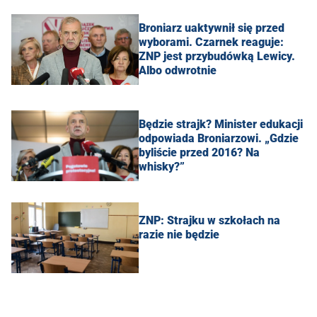
Broniarz uaktywnił się przed
wyborami. Czarnek reaguje:
ZNP jest przybudówką Lewicy.
Albo odwrotnie
Będzie strajk? Minister edukacji
odpowiada Broniarzowi. „Gdzie
byliście przed 2016? Na
whisky?”
ZNP: Strajku w szkołach na
razie nie będzie