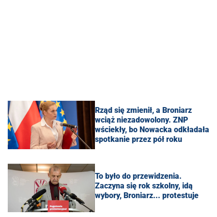
Rząd się zmienił, a Broniarz
wciąż niezadowolony. ZNP
wściekły, bo Nowacka odkładała
spotkanie przez pół roku
To było do przewidzenia.
Zaczyna się rok szkolny, idą
wybory, Broniarz... protestuje