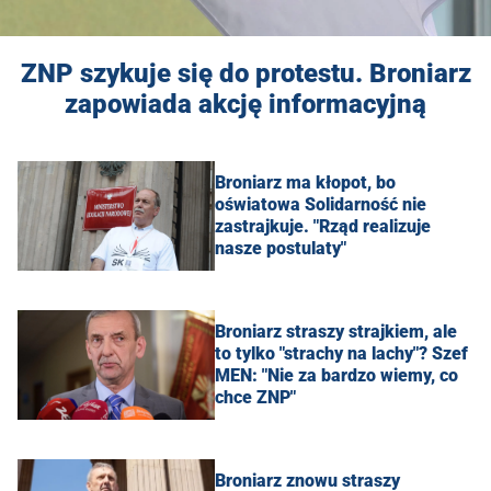
ZNP szykuje się do protestu. Broniarz
zapowiada akcję informacyjną
Broniarz ma kłopot, bo
oświatowa Solidarność nie
zastrajkuje. "Rząd realizuje
nasze postulaty"
Broniarz straszy strajkiem, ale
to tylko "strachy na lachy"? Szef
MEN: "Nie za bardzo wiemy, co
chce ZNP"
Broniarz znowu straszy