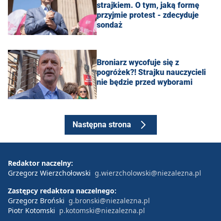
strajkiem. O tym, jaką formę
przyjmie protest - zdecyduje
sondaż
Broniarz wycofuje się z
pogróżek?! Strajku nauczycieli
nie będzie przed wyborami
Następna strona
Redaktor naczelny:
Grzegorz Wierzchołowski
g.wierzcholowski@niezalezna.pl
Zastępcy redaktora naczelnego:
Grzegorz Broński
g.bronski@niezalezna.pl
Piotr Kotomski
p.kotomski@niezalezna.pl