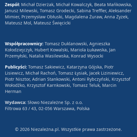
Zespół:
Michał Dzierżak, Michał Kowalczyk, Beata Mańkowska,
Janusz Milewski, Tomasz Grodecki, Sabina Treffler, Aleksander
Mimier, Przemysław Obłuski, Magdalena Żuraw, Anna Zyzek,
Mateusz Mol, Mateusz Święcicki
Współpracownicy:
Tomasz Duklanowski, Agnieszka
Kołodziejczyk, Hubert Kowalski, Mariola Łukawska, Jan
Przemyłski, Natalia Wasilewska, Konrad Wysocki
Publicyści:
Tomasz Sakiewicz, Katarzyna Gójska, Piotr
Lisiewicz, Michał Rachoń, Tomasz Łysiak, Jacek Liziniewicz,
Piotr Nisztor, Adrian Stankowski, Antoni Rybczyński, Krzysztof
Wołodźko, Krzysztof Karnkowski, Tomasz Teluk, Marcin
Herman
Wydawca:
Słowo Niezależne Sp. z o.o.
Filtrowa 63 / 43, 02-056 Warszawa, Polska
© 2026 Niezależna.pl. Wszystkie prawa zastrzeżone.