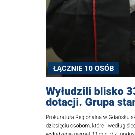
ŁĄCZNIE 10 OSÓB
Wyłudzili blisko 3
dotacji. Grupa st
Prokuratura Regionalna w Gdańsku sk
dziesięciu osobom, które - według śl
wyłudzenia niemal 33 mln zł z fundus