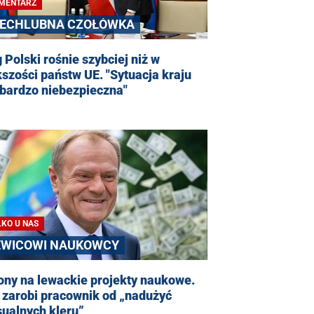
MENTARZ
IECHLUBNA CZOŁÓWKA
 Polski rośnie szybciej niż w
szości państw UE. "Sytuacja kraju
 bardzo niebezpieczna"
LKO U NAS
EWICOWI NAUKOWCY
ony na lewackie projekty naukowe.
 zarobi pracownik od „nadużyć
ualnych kleru”