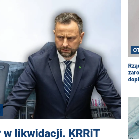
O
Rząd
zaro
dop
w likwidacji. KRRiT