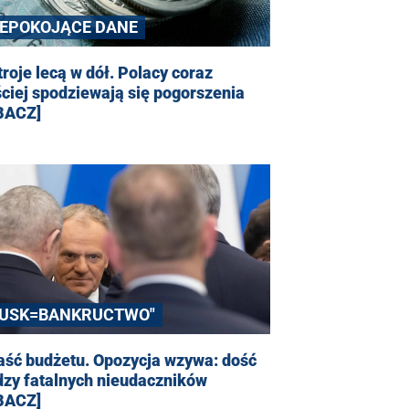
IEPOKOJĄCE DANE
roje lecą w dół. Polacy coraz
ciej spodziewają się pogorszenia
BACZ]
TUSK=BANKRUCTWO"
aść budżetu. Opozycja wzywa: dość
dzy fatalnych nieudaczników
BACZ]