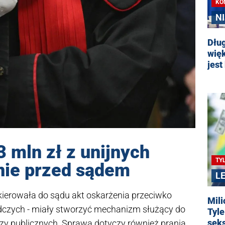
KO
N
Dług
więk
jest
3 mln zł z unijnych
TY
anie przed sądem
L
ierowała do sądu akt oskarżenia przeciwko
Mili
edczych - miały stworzyć mechanizm służący do
Tyle
seks
zy publicznych. Sprawa dotyczy również prania