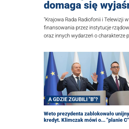
domaga się wyjaś
"Krajowa Rada Radiofonii i Telewizj
finansowania przez instytucje rządo
oraz innych wydarzeń o charakterze
bezpłatnie przez media publiczne, w
jako misja publiczna" - brzmi fragme
informacja o tym, iż Telewizja Polska 
ministerstwa obrony narodowej.
A GDZIE ZGUBILI "B"?
Weto prezydenta zablokowało unijn
kredyt. Klimczak mówi o... "planie C"