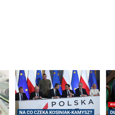
WA
NA CO CZEKA KOSINIAK-KAMYSZ?
D