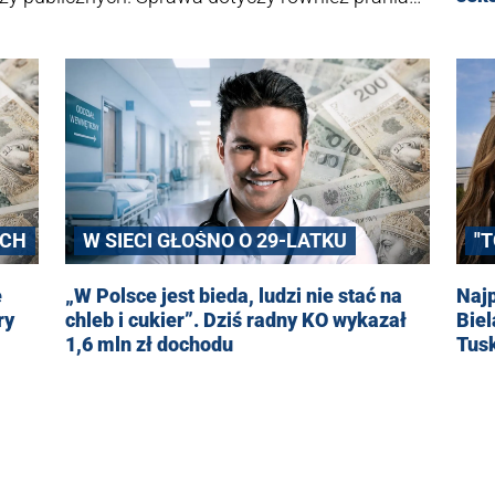
owych z wykorzystaniem setek nierzetelnych
dało Centralne Biuro Antykorupcyjne pod
YCH
W SIECI GŁOŚNO O 29-LATKU
"
e
„W Polsce jest bieda, ludzi nie stać na
Naj
ry
chleb i cukier”. Dziś radny KO wykazał
Biel
1,6 mln zł dochodu
Tus