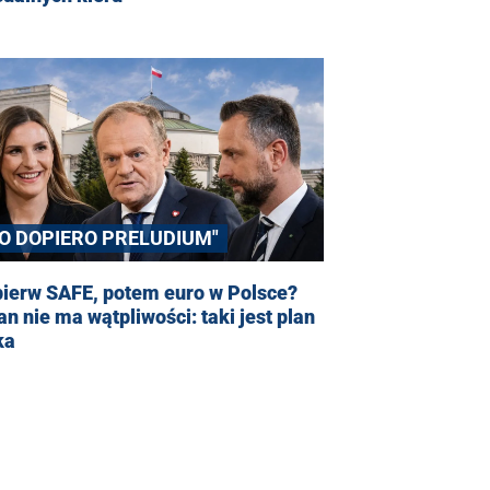
TO DOPIERO PRELUDIUM"
pierw SAFE, potem euro w Polsce?
an nie ma wątpliwości: taki jest plan
ka