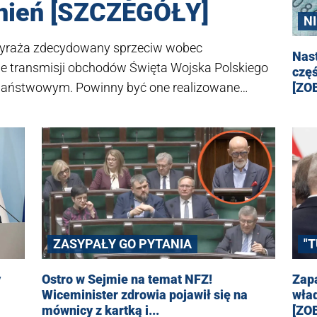
nień [SZCZEGÓŁY]
N
i wyraża zdecydowany sprzeciw wobec
Nast
we transmisji obchodów Święta Wojska Polskiego
częś
[ZO
 państwowym. Powinny być one realizowane
 ramach ich ustawowych obowiązków, określanych
nt stanowiska KRRiT po tym, jak media obiegła
w likwidacji otrzymała blisko 900 tys. złotych od
ZASYPAŁY GO PYTANIA
"
y
Ostro w Sejmie na temat NFZ!
Zap
Wiceminister zdrowia pojawił się na
wła
mównicy z kartką i...
[ZO