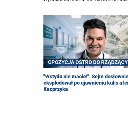
ponad 39 mln zł oraz oszustw podatk
faktur VAT. Za postępowanie odpowia
nadzorem gdańskiej prokuratury.
OPOZYCJA OSTRO DO RZĄDZĄC
"Wstydu nie macie!". Sejm dosłowni
eksplodował po ujawnieniu kulis afe
Kacprzyka