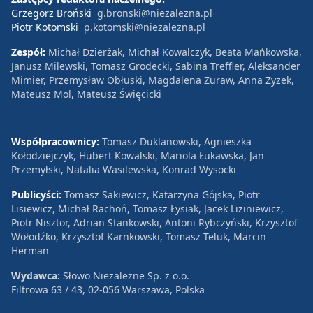
Grzegorz Broński
g.bronski@niezalezna.pl
Piotr Kotomski
p.kotomski@niezalezna.pl
Zespół:
Michał Dzierżak, Michał Kowalczyk, Beata Mańkowska,
Janusz Milewski, Tomasz Grodecki, Sabina Treffler, Aleksander
Mimier, Przemysław Obłuski, Magdalena Żuraw, Anna Zyzek,
Mateusz Mol, Mateusz Święcicki
Współpracownicy:
Tomasz Duklanowski, Agnieszka
Kołodziejczyk, Hubert Kowalski, Mariola Łukawska, Jan
Przemyłski, Natalia Wasilewska, Konrad Wysocki
Publicyści:
Tomasz Sakiewicz, Katarzyna Gójska, Piotr
Lisiewicz, Michał Rachoń, Tomasz Łysiak, Jacek Liziniewicz,
Piotr Nisztor, Adrian Stankowski, Antoni Rybczyński, Krzysztof
Wołodźko, Krzysztof Karnkowski, Tomasz Teluk, Marcin
Herman
Wydawca:
Słowo Niezależne Sp. z o.o.
Filtrowa 63 / 43, 02-056 Warszawa, Polska