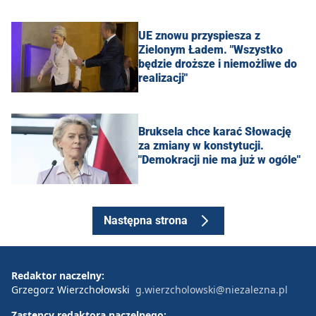
UE znowu przyspiesza z
Zielonym Ładem. "Wszystko
będzie droższe i niemożliwe do
realizacji"
Bruksela chce karać Słowację
za zmiany w konstytucji.
"Demokracji nie ma już w ogóle"
Następna strona
Redaktor naczelny:
Grzegorz Wierzchołowski
g.wierzcholowski@niezalezna.pl
Zastępcy redaktora naczelnego: