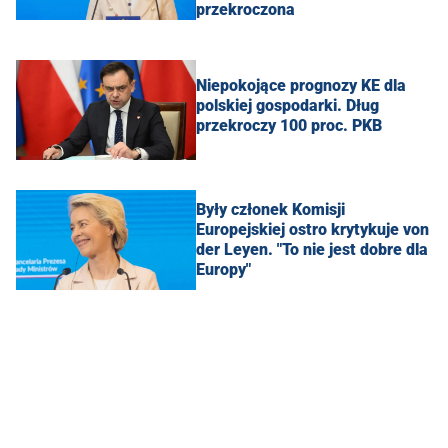
przekroczona
Niepokojące prognozy KE dla
polskiej gospodarki. Dług
przekroczy 100 proc. PKB
Były członek Komisji
Europejskiej ostro krytykuje von
der Leyen. "To nie jest dobre dla
Europy"