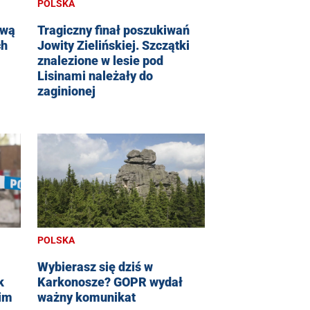
POLSKA
ową
Tragiczny finał poszukiwań
ch
Jowity Zielińskiej. Szczątki
m
znalezione w lesie pod
Lisinami należały do
zaginionej
POLSKA
Wybierasz się dziś w
k
Karkonosze? GOPR wydał
im
ważny komunikat