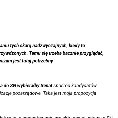
ianiu tych skarg nadzwyczajnych, kiedy to
krzywdzonych. Temu się trzeba bacznie przyglądać,
ważam jest tutaj potrzebny
wa do SN wybierałby Senat
spośród kandydatów
izacje pozarządowe. Taka jest moja propozycja
ek m.in. o przygotowaniu projektu nowej ustawy o SN,