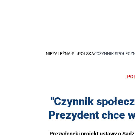
NIEZALEŻNA.PL
›
POLSKA
›
"CZYNNIK SPOŁECZ
PO
"Czynnik społec
Prezydent chce 
Prezydencki projekt ustawy o Sądz