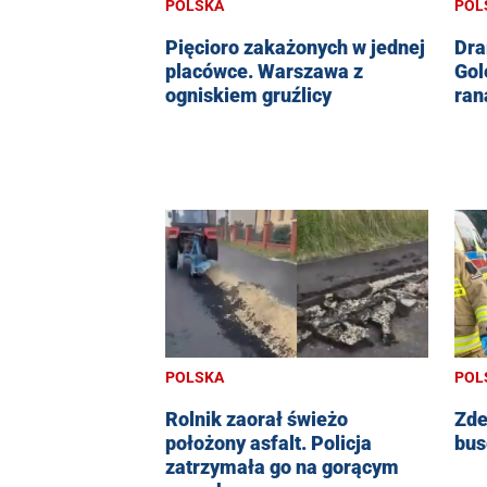
POLSKA
POL
Pięcioro zakażonych w jednej
Dra
placówce. Warszawa z
Gol
ogniskiem gruźlicy
ran
POLSKA
POL
Rolnik zaorał świeżo
Zde
położony asfalt. Policja
bus
zatrzymała go na gorącym