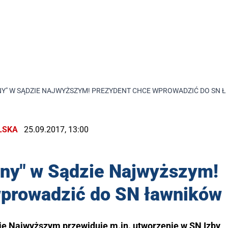
NY" W SĄDZIE NAJWYŻSZYM! PREZYDENT CHCE WPROWADZIĆ DO SN 
LSKA
25.09.2017, 13:00
zny" w Sądzie Najwyższym!
wprowadzić do SN ławników
ie Najwyższym przewiduje m.in. utworzenie w SN Izby