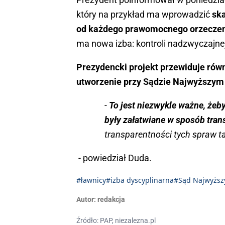
który na przykład ma wprowadzić
ska
od każdego prawomocnego orzeczen
ma nowa izba: kontroli nadzwyczajnej
Prezydencki projekt przewiduje rów
utworzenie przy Sądzie Najwyższym 
-
To jest niezwykle ważne, żeb
były załatwiane w sposób tran
transparentności tych spraw t
- powiedział Duda.
#ławnicy
#izba dyscyplinarna
#Sąd Najwyższ
Autor:
redakcja
Źródło: PAP, niezalezna.pl