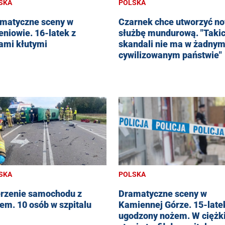
POLSKA
SKA
Czarnek chce utworzyć n
matyczne sceny w
służbę mundurową. "Taki
eniowie. 16-latek z
skandali nie ma w żadny
ami kłutymi
cywilizowanym państwie"
POLSKA
SKA
Dramatyczne sceny w
rzenie samochodu z
Kamiennej Górze. 15-late
em. 10 osób w szpitalu
ugodzony nożem. W ciężk