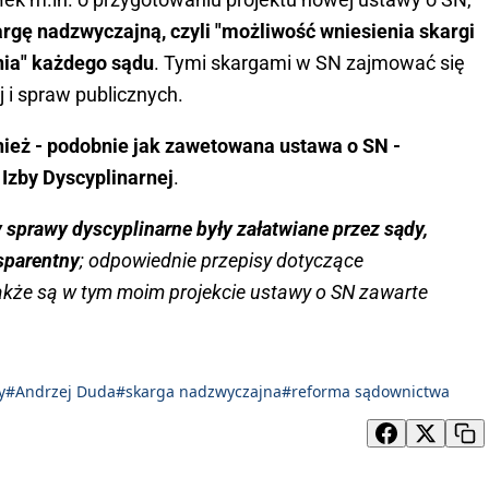
rgę nadzwyczajną, czyli "możliwość wniesienia skargi
ia" każdego sądu
. Tymi skargami w SN zajmować się
 i spraw publicznych.
nież - podobnie jak zawetowana ustawa o SN -
Izby Dyscyplinarnej
.
y sprawy dyscyplinarne były załatwiane przez sądy,
sparentny
; odpowiednie przepisy dotyczące
akże są w tym moim projekcie ustawy o SN zawarte
y
#Andrzej Duda
#skarga nadzwyczajna
#reforma sądownictwa