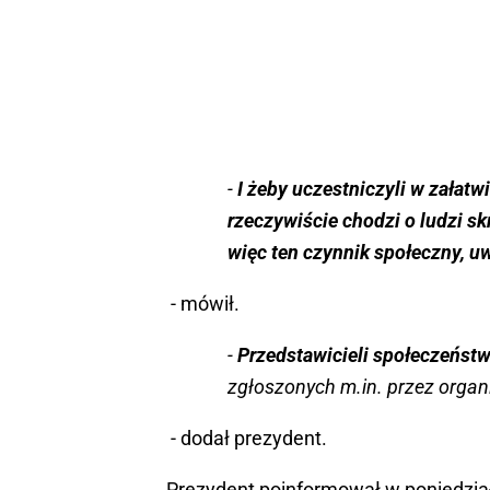
-
I żeby uczestniczyli w załatw
rzeczywiście chodzi o ludzi s
więc ten czynnik społeczny, u
- mówił.
-
Przedstawicieli społeczeńst
zgłoszonych m.in. przez organ
- dodał prezydent.
Prezydent poinformował w poniedział