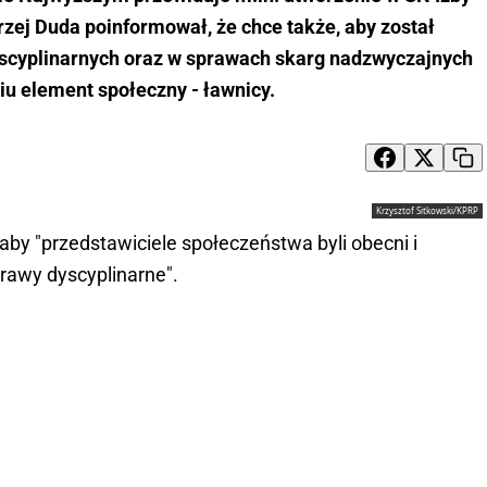
zej Duda poinformował, że chce także, aby został
cyplinarnych oraz w sprawach skarg nadzwyczajnych
iu element społeczny - ławnicy.
Krzysztof Sitkowski/KPRP
aby "przedstawiciele społeczeństwa byli obecni i
sprawy dyscyplinarne".