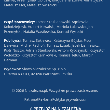
Mimier, Przemysław Obłuski, Magdalena Żuraw, Anna Zyzek,
Mateusz Mol, Mateusz Święcicki
Współpracownicy:
Tomasz Duklanowski, Agnieszka
Kołodziejczyk, Hubert Kowalski, Mariola Łukawska, Jan
Przemyłski, Natalia Wasilewska, Konrad Wysocki
Publicyści:
Tomasz Sakiewicz, Katarzyna Gójska, Piotr
Lisiewicz, Michał Rachoń, Tomasz Łysiak, Jacek Liziniewicz,
Piotr Nisztor, Adrian Stankowski, Antoni Rybczyński, Krzysztof
Wołodźko, Krzysztof Karnkowski, Tomasz Teluk, Marcin
Herman
Wydawca:
Słowo Niezależne Sp. z o.o.
Filtrowa 63 / 43, 02-056 Warszawa, Polska
© 2026 Niezależna.pl. Wszystkie prawa zastrzeżone.
Patronat
Reklama
Polityka prywatności
PRZEJDŹ NA NIEZALEŻNĄ