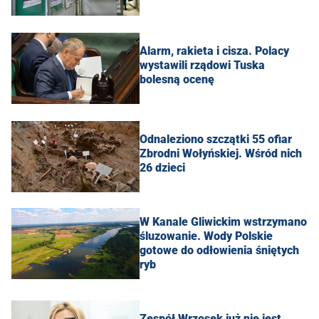
Alarm, rakieta i cisza. Polacy
wystawili rządowi Tuska
bolesną ocenę
Odnaleziono szczątki 55 ofiar
Zbrodni Wołyńskiej. Wśród nich
26 dzieci
W Kanale Gliwickim wstrzymano
śluzowanie. Wody Polskie
gotowe do odłowienia śniętych
ryb
Zespół Wrzosek już nie jest