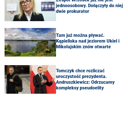
jednoosobowy. Dołączyły do niej
dwie prokurator
Tam już można pływać.
Kąpieliska nad jeziorem Ukiel i
Mikołajskim znów otwarte
Tomczyk chce rozliczać
uroczystość prezydenta.
Andruszkiewicz: Odrzucamy
kompleksy pseudoelity