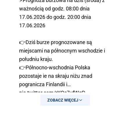
⚡Prognoza burzowa na dziś (środa) z
ważnością od godz. 08:00 dnia
17.06.2026 do godz. 20:00 dnia
17.06.2026
👉Dziś burze prognozowane są
miejscami na północnym wschodzie i
południu kraju.
👉Północno-wschodnia Polska
pozostaje ie na skraju niżu znad
pogranicza Finlandii i…
pic.twitter.com/rYQc7ufWqD
ZOBACZ WIĘCEJ
— IMGW-PIB METEO POLSKA
(@IMGWmeteo)
June 17, 2026