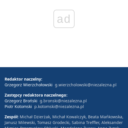
ad
Redaktor naczelny:
Grzegorz Wierzchołowski
g.wierzcholowski@niezalezna.pl
Zastępcy redaktora naczelnego:
Grzegorz Broński
g.bronski@niezalezna.pl
Piotr Kotomski
p.kotomski@niezalezna.pl
Zespół:
Michał Dzierżak, Michał Kowalczyk, Beata Mańkowska,
Janusz Milewski, Tomasz Grodecki, Sabina Treffler, Aleksander