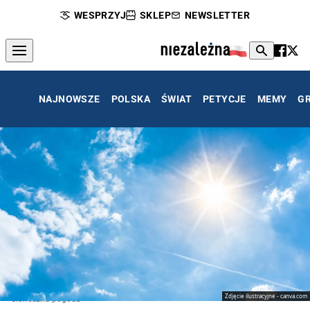
WESPRZYJ
SKLEP
NEWSLETTER
NAJNOWSZE
POLSKA
ŚWIAT
PETYCJE
MEMY
G
Zdjęcie ilustracyjne - canva.com
Słoneczna pogoda