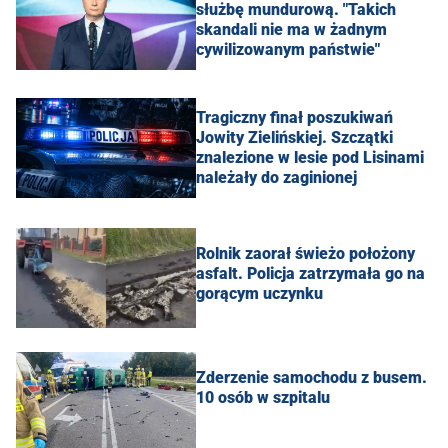
służbę mundurową. "Takich
skandali nie ma w żadnym
cywilizowanym państwie"
Tragiczny finał poszukiwań
Jowity Zielińskiej. Szczątki
znalezione w lesie pod Lisinami
należały do zaginionej
Rolnik zaorał świeżo położony
asfalt. Policja zatrzymała go na
gorącym uczynku
Zderzenie samochodu z busem.
10 osób w szpitalu