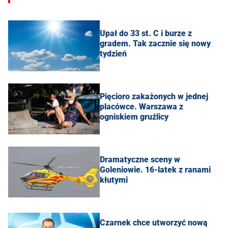
Upał do 33 st. C i burze z
gradem. Tak zacznie się nowy
tydzień
Pięcioro zakażonych w jednej
placówce. Warszawa z
ogniskiem gruźlicy
Dramatyczne sceny w
Goleniowie. 16-latek z ranami
kłutymi
Czarnek chce utworzyć nową