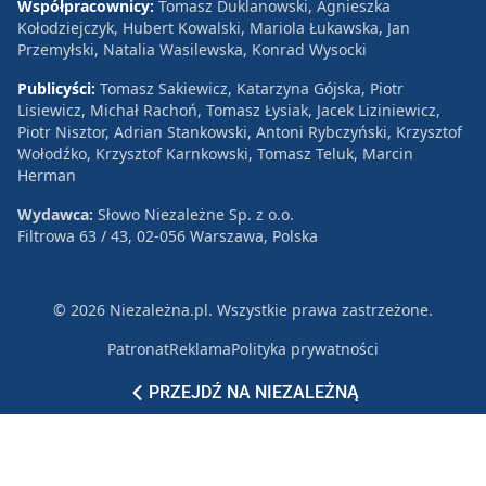
Współpracownicy:
Tomasz Duklanowski, Agnieszka
Kołodziejczyk, Hubert Kowalski, Mariola Łukawska, Jan
Przemyłski, Natalia Wasilewska, Konrad Wysocki
Publicyści:
Tomasz Sakiewicz, Katarzyna Gójska, Piotr
Lisiewicz, Michał Rachoń, Tomasz Łysiak, Jacek Liziniewicz,
Piotr Nisztor, Adrian Stankowski, Antoni Rybczyński, Krzysztof
Wołodźko, Krzysztof Karnkowski, Tomasz Teluk, Marcin
Herman
Wydawca:
Słowo Niezależne Sp. z o.o.
Filtrowa 63 / 43, 02-056 Warszawa, Polska
© 2026 Niezależna.pl. Wszystkie prawa zastrzeżone.
Patronat
Reklama
Polityka prywatności
PRZEJDŹ NA NIEZALEŻNĄ