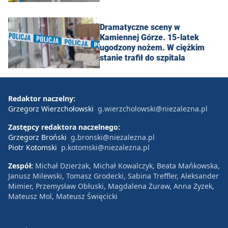
Dramatyczne sceny w
Kamiennej Górze. 15-latek
ugodzony nożem. W ciężkim
stanie trafił do szpitala
Redaktor naczelny:
Grzegorz Wierzchołowski
g.wierzcholowski@niezalezna.pl
Zastępcy redaktora naczelnego:
Grzegorz Broński
g.bronski@niezalezna.pl
Piotr Kotomski
p.kotomski@niezalezna.pl
Zespół:
Michał Dzierżak, Michał Kowalczyk, Beata Mańkowska,
Janusz Milewski, Tomasz Grodecki, Sabina Treffler, Aleksander
Mimier, Przemysław Obłuski, Magdalena Żuraw, Anna Zyzek,
Mateusz Mol, Mateusz Święcicki