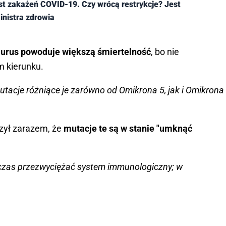
st zakażeń COVID-19. Czy wrócą restrykcje? Jest
nistra zdrowia
aurus powoduje większą śmiertelność
, bo nie
 kierunku.
mutacje różniące je zarówno od Omikrona 5, jak i Omikrona
zył zarazem, że
mutacje te są w stanie "umknąć
ły czas przezwyciężać system immunologiczny; w