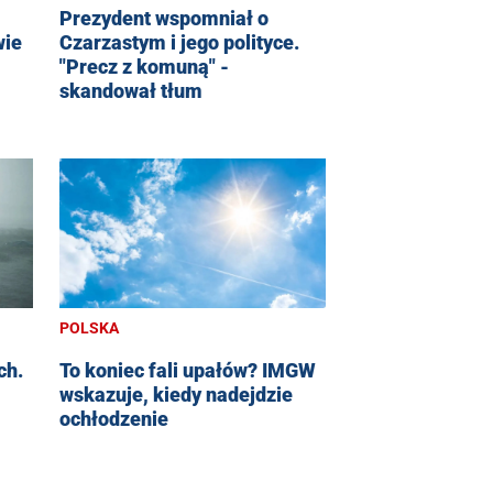
Prezydent wspomniał o
wie
Czarzastym i jego polityce.
"Precz z komuną" -
skandował tłum
POLSKA
ch.
To koniec fali upałów? IMGW
wskazuje, kiedy nadejdzie
ochłodzenie