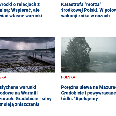
rocki o relacjach z
Katastrofa "morza"
ainą: Wspierać, ale
środkowej Polski. W poło
wiać własne warunki
wakacji znika w oczach
SKA
POLSKA
słychane warunki
Potężna ulewa na Mazura
odowe na Warmii i
Gradobicie i powywracane
urach. Gradobicie i silny
łódki. "Apelujemy"
tr sieją zniszczenia