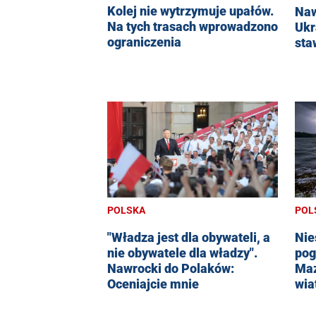
Kolej nie wytrzymuje upałów.
Naw
Na tych trasach wprowadzono
Ukr
ograniczenia
sta
POLSKA
POL
"Władza jest dla obywateli, a
Nie
nie obywatele dla władzy".
pog
Nawrocki do Polaków:
Maz
Oceniajcie mnie
wia