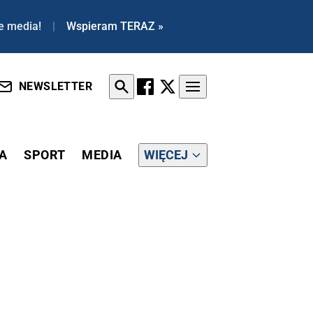
e media!
|
Wspieram TERAZ »
NEWSLETTER
A
SPORT
MEDIA
WIĘCEJ
NY JAK OMIKRON