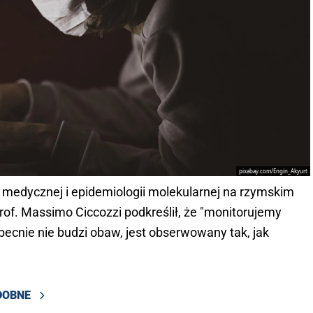
pixabay.com/Engin_Akyurt
 medycznej i epidemiologii molekularnej na rzymskim
of. Massimo Ciccozzi podkreślił, że "monitorujemy
obecnie nie budzi obaw, jest obserwowany tak, jak
DOBNE