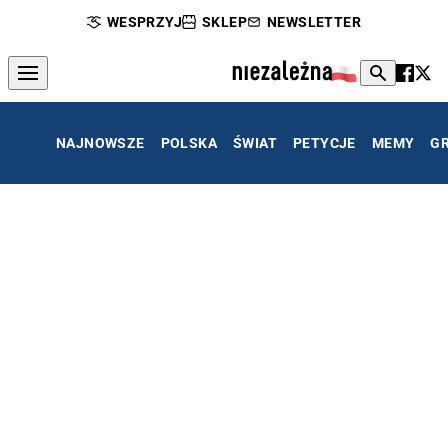
WESPRZYJ
SKLEP
NEWSLETTER
NAJNOWSZE
POLSKA
ŚWIAT
PETYCJE
MEMY
G