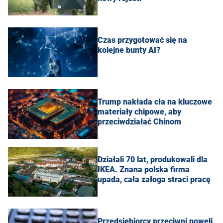
Czas przygotować się na
kolejne bunty AI?
Trump nakłada cła na kluczowe
materiały chipowe, aby
przeciwdziałać Chinom
Działali 70 lat, produkowali dla
IKEA. Znana polska firma
upada, cała załoga straci pracę
Przedsiębiorcy przeciwni noweli