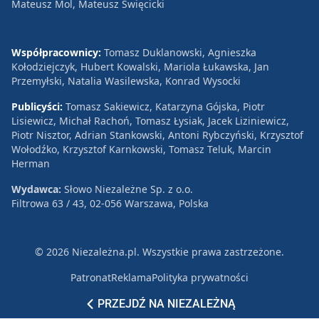
Mateusz Mol, Mateusz Święcicki
Współpracownicy:
Tomasz Duklanowski, Agnieszka
Kołodziejczyk, Hubert Kowalski, Mariola Łukawska, Jan
Przemyłski, Natalia Wasilewska, Konrad Wysocki
Publicyści:
Tomasz Sakiewicz, Katarzyna Gójska, Piotr
Lisiewicz, Michał Rachoń, Tomasz Łysiak, Jacek Liziniewicz,
Piotr Nisztor, Adrian Stankowski, Antoni Rybczyński, Krzysztof
Wołodźko, Krzysztof Karnkowski, Tomasz Teluk, Marcin
Herman
Wydawca:
Słowo Niezależne Sp. z o.o.
Filtrowa 63 / 43, 02-056 Warszawa, Polska
© 2026 Niezależna.pl. Wszystkie prawa zastrzeżone.
Patronat
Reklama
Polityka prywatności
PRZEJDŹ NA NIEZALEŻNĄ