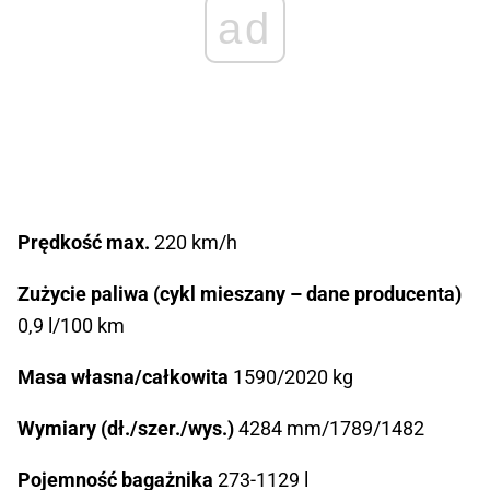
ad
Prędkość max.
220 km/h
Zużycie paliwa (cykl mieszany – dane producenta)
0,9 l/100 km
Masa własna/całkowita
1590/2020 kg
Wymiary (dł./szer./wys.)
4284 mm/1789/1482
Pojemność bagażnika
273-1129 l