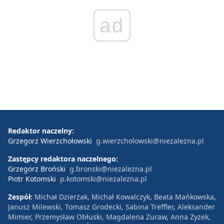
ad
Redaktor naczelny:
Grzegorz Wierzchołowski
g.wierzcholowski@niezalezna.pl
Zastępcy redaktora naczelnego:
Grzegorz Broński
g.bronski@niezalezna.pl
Piotr Kotomski
p.kotomski@niezalezna.pl
Zespół:
Michał Dzierżak, Michał Kowalczyk, Beata Mańkowska,
Janusz Milewski, Tomasz Grodecki, Sabina Treffler, Aleksander
Mimier, Przemysław Obłuski, Magdalena Żuraw, Anna Zyzek,