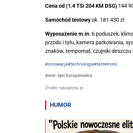
Cena od (1.4 TSi 204 KM DSG)
144 90
Samochód testowy
ok. 181 430 zł
Wyposażenie m.in.
6 poduszek, klima
przodu i tyłu, kamera parkowania, s
znaków, tempomat, czujniki deszczu i
#innowacje
#technologie
#test
#moto
Autor:
Igor ­Szczęsnowicz
Źródło: niezalezna.pl
HUMOR