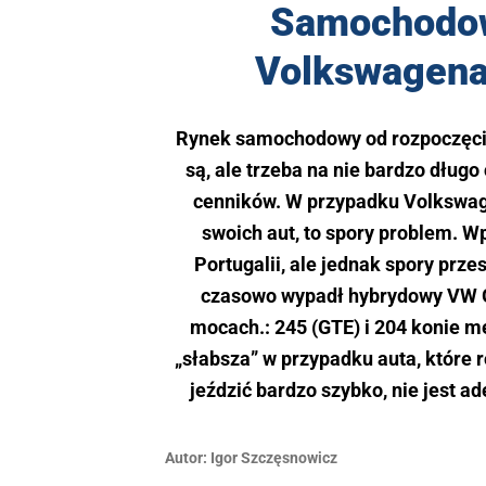
Samochodowa
Volkswagena 
Rynek samochodowy od rozpoczęci
są, ale trzeba na nie bardzo dług
cenników. W przypadku Volkswage
swoich aut, to spory problem. W
Portugalii, ale jednak spory przes
czasowo wypadł hybrydowy VW Go
mocach.: 245 (GTE) i 204 konie m
„słabsza” w przypadku auta, które ro
jeździć bardzo szybko, nie jest 
Autor:
Igor ­Szczęsnowicz