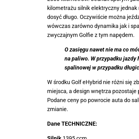
kilometrażu silnik elektryczny jedna
dosyć długo. Oczywiście można jeźdz
wówczas zarówno dynamika jak i spala
zwyczajnym Golfie z tym napędem.
O zasięgu nawet nie ma co mów
na paliwo. W przypadku jazdy 
spalinowej w przypadku długic
W środku Golf eHybrid nie różni się z
miejsca, a design wnętrza pozostaje
Podane ceny po powrocie auta do sa
zmianie.
Dane TECHNICZNE:
Silnik
1395 ccm