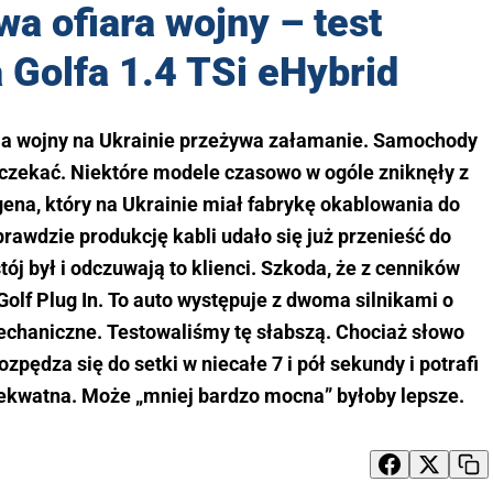
 ofiara wojny – test
Golfa 1.4 TSi eHybrid
a wojny na Ukrainie przeżywa załamanie. Samochody
o czekać. Niektóre modele czasowo w ogóle zniknęły z
na, który na Ukrainie miał fabrykę okablowania do
prawdzie produkcję kabli udało się już przenieść do
tój był i odczuwają to klienci. Szkoda, że z cenników
lf Plug In. To auto występuje z dwoma silnikami o
echaniczne. Testowaliśmy tę słabszą. Chociaż słowo
zpędza się do setki w niecałe 7 i pół sekundy i potrafi
adekwatna. Może „mniej bardzo mocna” byłoby lepsze.