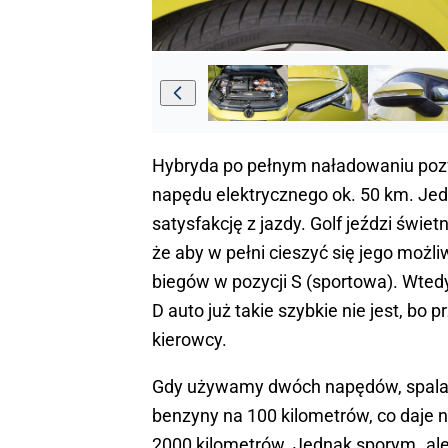
Hybryda po pełnym naładowaniu pozw
napędu elektrycznego ok. 50 km. Jed
satysfakcję z jazdy. Golf jeździ świet
że aby w pełni cieszyć się jego możl
biegów w pozycji S (sportowa). Wted
D auto już takie szybkie nie jest, bo
kierowcy.
Gdy używamy dwóch napędów, spalan
benzyny na 100 kilometrów, co daje 
2000 kilometrów. Jednak sporym „ale”