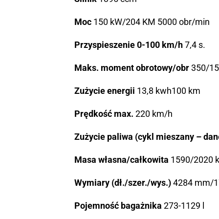
Moc
150 kW/204 KM 5000 obr/min
Przyspieszenie 0-100 km/h
7,4 s.
Maks. moment obrotowy/obr
350/15
Zużycie energii
13,8 kwh100 km
Prędkość max.
220 km/h
Zużycie paliwa (cykl mieszany – da
Masa własna/całkowita
1590/2020 
Wymiary (dł./szer./wys.)
4284 mm/1
Pojemność bagażnika
273-1129 l