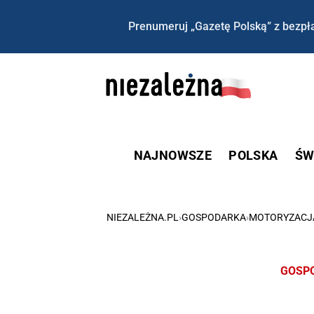
Prenumeruj „Gazetę Polską” z bezpła
NAJNOWSZE
POLSKA
ŚW
NIEZALEŻNA.PL
›
GOSPODARKA
›
MOTORYZACJ
GOSP