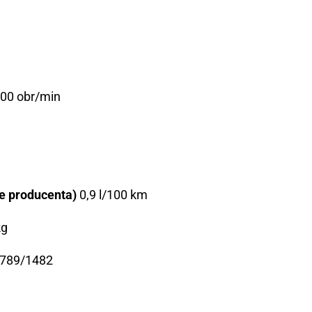
00 obr/min
ne producenta)
0,9 l/100 km
kg
789/1482