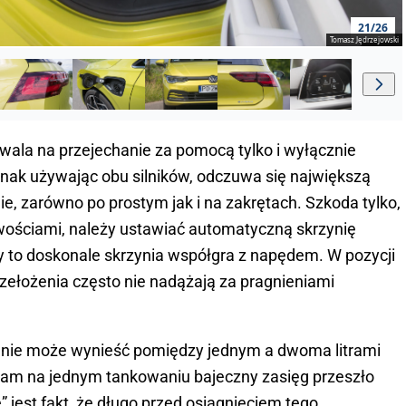
21/26
Tomasz Jędrzejowski
ala na przejechanie za pomocą tylko i wyłącznie
nak używając obu silników, odczuwa się największą
nie, zarówno po prostym jak i na zakrętach. Szkoda tylko,
iwościami, należy ustawiać automatyczną skrzynię
y to doskonale skrzynia współgra z napędem. W pozycji
 przełożenia często nie nadążają za pragnieniami
ie może wynieść pomiędzy jednym a dwoma litrami
nam na jednym tankowaniu bajeczny zasięg przeszło
 jest fakt, że długo przed osiągnięciem tego