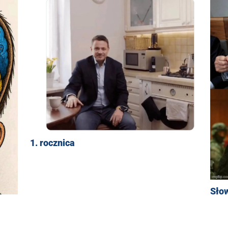
1. rocznica
Sło