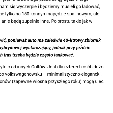
k nam się wyczerpie i będziemy musieli go ładować,
ić tylko na 150-konnym napędzie spalinowym, ale
nie będą zupełnie inne. Po prostu takie jak w
ić, ponieważ auto ma zaledwie 40-litrowy zbiornik
hybrydowej wystarczający, jednak przy jeździe
h tras trzeba będzie często tankować.
bytnio od innych Golfów. Jest dla czterech osób dużo
 po volkswagenowsku – minimalistyczno-elegancki.
lonów (zapewne wiosna przyszłego roku) mogą ulec