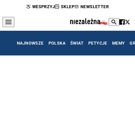
WESPRZYJ
SKLEP
NEWSLETTER
NAJNOWSZE
POLSKA
ŚWIAT
PETYCJE
MEMY
G