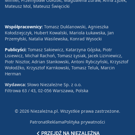
Mimier, Przemysław Obłuski, Magdalena Żuraw, Anna Zyzek,
Mateusz Mol, Mateusz Święcicki
Współpracownicy:
Tomasz Duklanowski, Agnieszka
Kołodziejczyk, Hubert Kowalski, Mariola Łukawska, Jan
Przemyłski, Natalia Wasilewska, Konrad Wysocki
Publicyści:
Tomasz Sakiewicz, Katarzyna Gójska, Piotr
Lisiewicz, Michał Rachoń, Tomasz Łysiak, Jacek Liziniewicz,
Piotr Nisztor, Adrian Stankowski, Antoni Rybczyński, Krzysztof
Wołodźko, Krzysztof Karnkowski, Tomasz Teluk, Marcin
Herman
Wydawca:
Słowo Niezależne Sp. z o.o.
Filtrowa 63 / 43, 02-056 Warszawa, Polska
© 2026 Niezależna.pl. Wszystkie prawa zastrzeżone.
Patronat
Reklama
Polityka prywatności
PRZEJDŹ NA NIEZALEŻNĄ