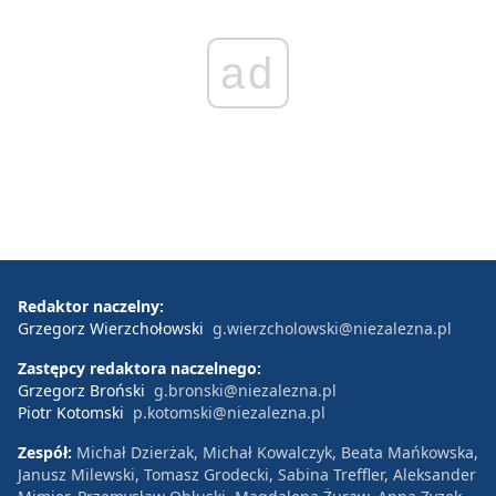
ad
Redaktor naczelny:
Grzegorz Wierzchołowski
g.wierzcholowski@niezalezna.pl
Zastępcy redaktora naczelnego:
Grzegorz Broński
g.bronski@niezalezna.pl
Piotr Kotomski
p.kotomski@niezalezna.pl
Zespół:
Michał Dzierżak, Michał Kowalczyk, Beata Mańkowska,
Janusz Milewski, Tomasz Grodecki, Sabina Treffler, Aleksander