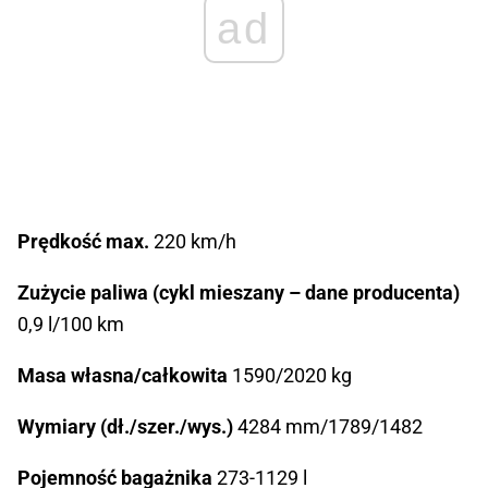
ad
Prędkość max.
220 km/h
Zużycie paliwa (cykl mieszany – dane producenta)
0,9 l/100 km
Masa własna/całkowita
1590/2020 kg
Wymiary (dł./szer./wys.)
4284 mm/1789/1482
Pojemność bagażnika
273-1129 l