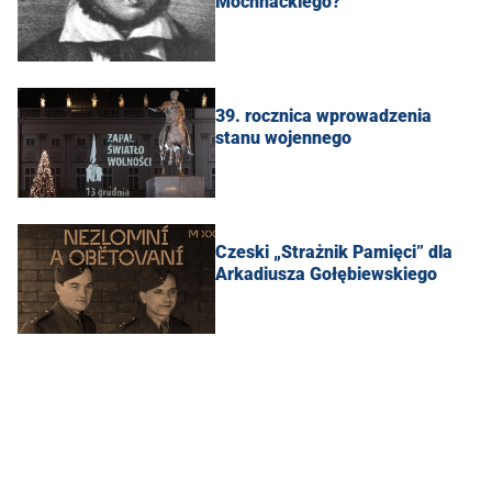
Mochnackiego?
39. rocznica wprowadzenia
stanu wojennego
Czeski „Strażnik Pamięci” dla
Arkadiusza Gołębiewskiego