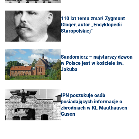
110 lat temu zmarł Zygmunt
Gloger, autor „Encyklopedii
Staropolskiej”
Sandomierz – najstarszy dzwon
w Polsce jest w kościele św.
Jakuba
IPN poszukuje osób
posiadających informacje o
zbrodniach w KL Mauthausen-
Gusen