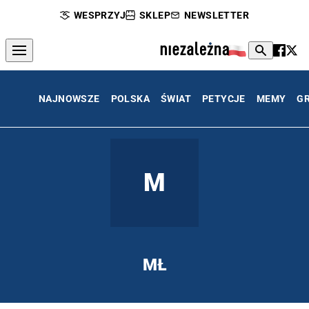
WESPRZYJ
SKLEP
NEWSLETTER
NAJNOWSZE
POLSKA
ŚWIAT
PETYCJE
MEMY
G
M
MŁ