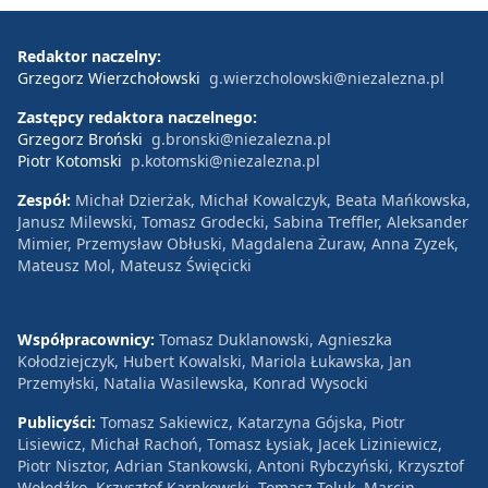
Redaktor naczelny:
Grzegorz Wierzchołowski
g.wierzcholowski@niezalezna.pl
Zastępcy redaktora naczelnego:
Grzegorz Broński
g.bronski@niezalezna.pl
Piotr Kotomski
p.kotomski@niezalezna.pl
Zespół:
Michał Dzierżak, Michał Kowalczyk, Beata Mańkowska,
Janusz Milewski, Tomasz Grodecki, Sabina Treffler, Aleksander
Mimier, Przemysław Obłuski, Magdalena Żuraw, Anna Zyzek,
Mateusz Mol, Mateusz Święcicki
Współpracownicy:
Tomasz Duklanowski, Agnieszka
Kołodziejczyk, Hubert Kowalski, Mariola Łukawska, Jan
Przemyłski, Natalia Wasilewska, Konrad Wysocki
Publicyści:
Tomasz Sakiewicz, Katarzyna Gójska, Piotr
Lisiewicz, Michał Rachoń, Tomasz Łysiak, Jacek Liziniewicz,
Piotr Nisztor, Adrian Stankowski, Antoni Rybczyński, Krzysztof
Wołodźko, Krzysztof Karnkowski, Tomasz Teluk, Marcin