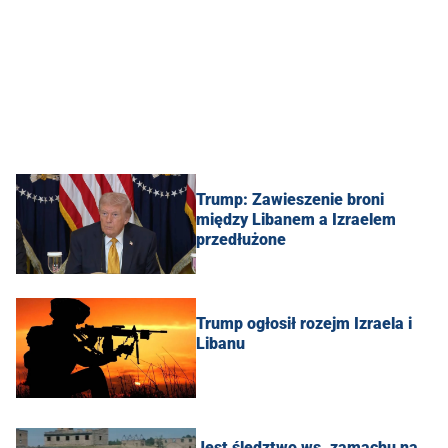
Trump: Zawieszenie broni
między Libanem a Izraelem
przedłużone
Trump ogłosił rozejm Izraela i
Libanu
Jest śledztwo ws. zamachu na