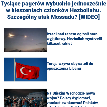
Tysiące pagerów wybuchło jednocześnie
w kieszeniach członków Hezbollahu.
Szczególny atak Mossadu? [WIDEO]
Izrael nad ranem ogłosił stan
wyjątkowy. Hezbollah wystrzelił
kilkaset rakiet
Turcja wzywa obywateli do
opuszczenia Libanu
Na Bliskim Wschodzie nowa
wojna? Polscy dyplomaci,
zamiast ewakuować Polaków,