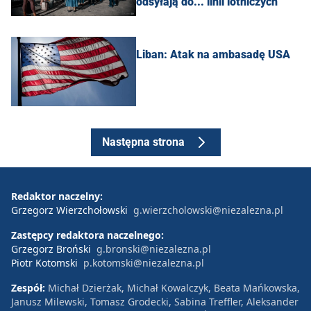
odsyłają do... linii lotniczych
Liban: Atak na ambasadę USA
Następna strona
Redaktor naczelny:
Grzegorz Wierzchołowski
g.wierzcholowski@niezalezna.pl
Zastępcy redaktora naczelnego:
Grzegorz Broński
g.bronski@niezalezna.pl
Piotr Kotomski
p.kotomski@niezalezna.pl
Zespół:
Michał Dzierżak, Michał Kowalczyk, Beata Mańkowska,
Janusz Milewski, Tomasz Grodecki, Sabina Treffler, Aleksander