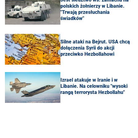
polskich żołnierzy w Libanie.
"Trwają przesłuchania
świadków"
Silne ataki na Bejrut. USA chcą
dołączenia Syrii do akcji
przeciwko Hezbollahowi
Izrael atakuje w Iranie i w
Libanie. Na celowniku "wysoki
rangą terrorysta Hezbollahu"