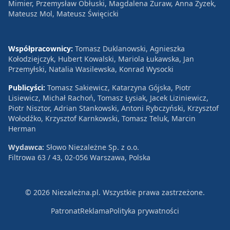
Mimier, Przemysław Obłuski, Magdalena Żuraw, Anna Zyzek,
Mateusz Mol, Mateusz Święcicki
Współpracownicy:
Tomasz Duklanowski, Agnieszka
Kołodziejczyk, Hubert Kowalski, Mariola Łukawska, Jan
Przemyłski, Natalia Wasilewska, Konrad Wysocki
Publicyści:
Tomasz Sakiewicz, Katarzyna Gójska, Piotr
Lisiewicz, Michał Rachoń, Tomasz Łysiak, Jacek Liziniewicz,
Piotr Nisztor, Adrian Stankowski, Antoni Rybczyński, Krzysztof
Wołodźko, Krzysztof Karnkowski, Tomasz Teluk, Marcin
Herman
Wydawca:
Słowo Niezależne Sp. z o.o.
Filtrowa 63 / 43, 02-056 Warszawa, Polska
© 2026 Niezależna.pl. Wszystkie prawa zastrzeżone.
Patronat
Reklama
Polityka prywatności