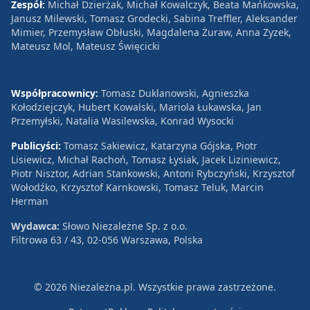
Zespół:
Michał Dzierżak, Michał Kowalczyk, Beata Mańkowska,
Janusz Milewski, Tomasz Grodecki, Sabina Treffler, Aleksander
Mimier, Przemysław Obłuski, Magdalena Żuraw, Anna Zyzek,
Mateusz Mol, Mateusz Święcicki
Współpracownicy:
Tomasz Duklanowski, Agnieszka
Kołodziejczyk, Hubert Kowalski, Mariola Łukawska, Jan
Przemyłski, Natalia Wasilewska, Konrad Wysocki
Publicyści:
Tomasz Sakiewicz, Katarzyna Gójska, Piotr
Lisiewicz, Michał Rachoń, Tomasz Łysiak, Jacek Liziniewicz,
Piotr Nisztor, Adrian Stankowski, Antoni Rybczyński, Krzysztof
Wołodźko, Krzysztof Karnkowski, Tomasz Teluk, Marcin
Herman
Wydawca:
Słowo Niezależne Sp. z o.o.
Filtrowa 63 / 43, 02-056 Warszawa, Polska
© 2026 Niezależna.pl. Wszystkie prawa zastrzeżone.