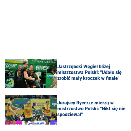
Jastrzębski Węgiel bliżej
mistrzostwa Polski: "Udało się
zrobić mały kroczek w finale"
Jurajscy Rycerze mierzą w
mistrzostwo Polski: "Nikt się nie
spodziewał"