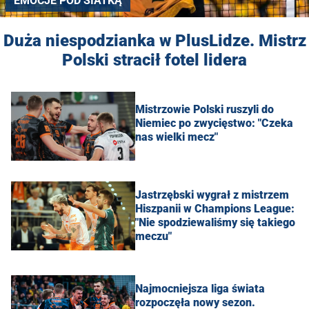
EMOCJE POD SIATKĄ
Duża niespodzianka w PlusLidze. Mistrz
Polski stracił fotel lidera
Mistrzowie Polski ruszyli do
Niemiec po zwycięstwo: "Czeka
nas wielki mecz"
Jastrzębski wygrał z mistrzem
Hiszpanii w Champions League:
"Nie spodziewaliśmy się takiego
meczu"
Najmocniejsza liga świata
rozpoczęła nowy sezon.