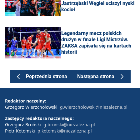
Jastrzębski Węgiel uciszył nyski
kocioł
Legendarny mecz polskich
drużyn w finale Ligi Mistrzów.
ZAKSA zapisała się na kartach
historii
Poprzednia strona
Następna strona
Redaktor naczelny:
Grzegorz Wierzchołowski
g.wierzcholowski@niezalezna.pl
Zastępcy redaktora naczelnego:
Grzegorz Broński
g.bronski@niezalezna.pl
Piotr Kotomski
p.kotomski@niezalezna.pl