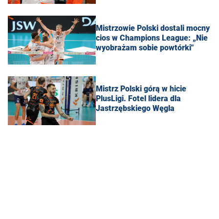
Mistrzowie Polski dostali mocny
cios w Champions League: „Nie
wyobrażam sobie powtórki"
Mistrz Polski górą w hicie
PlusLigi. Fotel lidera dla
Jastrzębskiego Węgla