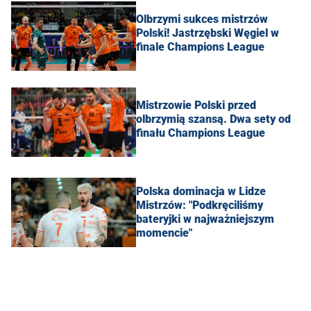
Olbrzymi sukces mistrzów
Polski! Jastrzębski Węgiel w
finale Champions League
Mistrzowie Polski przed
olbrzymią szansą. Dwa sety od
finału Champions League
Polska dominacja w Lidze
Mistrzów: "Podkręciliśmy
bateryjki w najważniejszym
momencie"