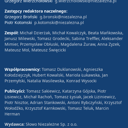
Grzegorz Wierzchołowski
g.wierzcholowski@niezalezna.pl
Zastępcy redaktora naczelnego:
Grzegorz Broński
g.bronski@niezalezna.pl
Piotr Kotomski
p.kotomski@niezalezna.pl
Zespół:
Michał Dzierżak, Michał Kowalczyk, Beata Mańkowska,
Janusz Milewski, Tomasz Grodecki, Sabina Treffler, Aleksander
Mimier, Przemysław Obłuski, Magdalena Żuraw, Anna Zyzek,
Mateusz Mol, Mateusz Święcicki
Współpracownicy:
Tomasz Duklanowski, Agnieszka
Kołodziejczyk, Hubert Kowalski, Mariola Łukawska, Jan
Przemyłski, Natalia Wasilewska, Konrad Wysocki
Publicyści:
Tomasz Sakiewicz, Katarzyna Gójska, Piotr
Lisiewicz, Michał Rachoń, Tomasz Łysiak, Jacek Liziniewicz,
Piotr Nisztor, Adrian Stankowski, Antoni Rybczyński, Krzysztof
Wołodźko, Krzysztof Karnkowski, Tomasz Teluk, Marcin
Herman
Wydawca:
Słowo Niezależne Sp. z o.o.