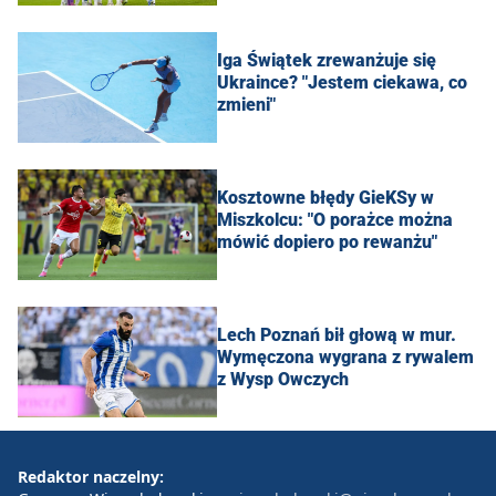
Iga Świątek zrewanżuje się
Ukraince? "Jestem ciekawa, co
zmieni"
Kosztowne błędy GieKSy w
Miszkolcu: "O porażce można
mówić dopiero po rewanżu"
Lech Poznań bił głową w mur.
Wymęczona wygrana z rywalem
z Wysp Owczych
Redaktor naczelny: