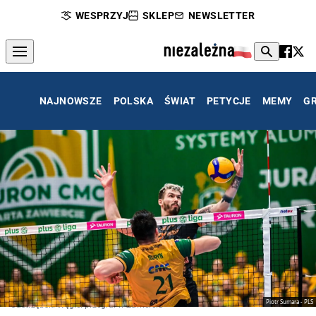
WESPRZYJ
SKLEP
NEWSLETTER
NAJNOWSZE
POLSKA
ŚWIAT
PETYCJE
MEMY
G
Piotr Sumara - PLS
Jastrzębski Węgiel przegrał w Zawierciu