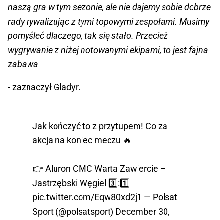
naszą gra w tym sezonie, ale nie dajemy sobie dobrze
rady rywalizując z tymi topowymi zespołami. Musimy
pomyśleć dlaczego, tak się stało. Przecież
wygrywanie z niżej notowanymi ekipami, to jest fajna
zabawa
- zaznaczył Gladyr.
Jak kończyć to z przytupem! Co za
akcja na koniec meczu 🔥
👉 Aluron CMC Warta Zawiercie –
Jastrzębski Węgiel 3️⃣:1️⃣
pic.twitter.com/Eqw80xd2j1
— Polsat
Sport (@polsatsport)
December 30,