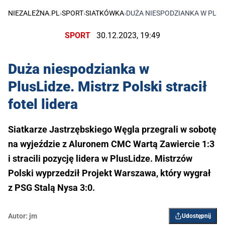
NIEZALEŻNA.PL
›
SPORT
›
SIATKÓWKA
›
DUŻA NIESPODZIANKA W PLUSL
SPORT
30.12.2023, 19:49
Duża niespodzianka w
PlusLidze. Mistrz Polski stracił
fotel lidera
Siatkarze Jastrzębskiego Węgla przegrali w sobotę
na wyjeździe z Aluronem CMC Wartą Zawiercie 1:3
i stracili pozycję lidera w PlusLidze. Mistrzów
Polski wyprzedził Projekt Warszawa, który wygrał
z PSG Stalą Nysa 3:0.
Autor:
jm
Udostępnij