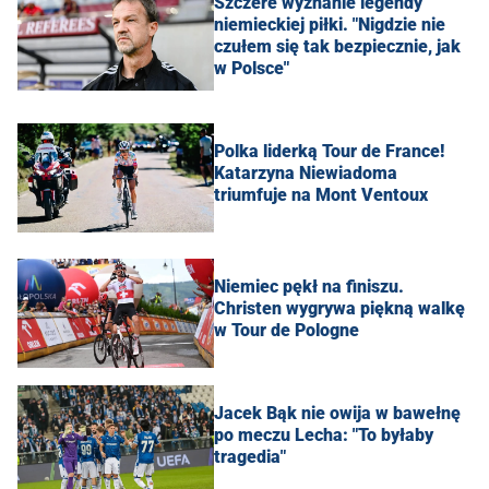
Szczere wyznanie legendy
niemieckiej piłki. "Nigdzie nie
czułem się tak bezpiecznie, jak
w Polsce"
Polka liderką Tour de France!
Katarzyna Niewiadoma
triumfuje na Mont Ventoux
Niemiec pękł na finiszu.
Christen wygrywa piękną walkę
w Tour de Pologne
Jacek Bąk nie owija w bawełnę
po meczu Lecha: "To byłaby
tragedia"