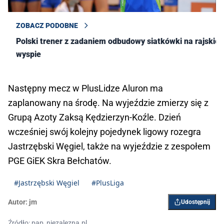
ZOBACZ PODOBNE
Polski trener z zadaniem odbudowy siatkówki na rajskiej
wyspie
Następny mecz w PlusLidze Aluron ma
zaplanowany na środę. Na wyjeździe zmierzy się z
Grupą Azoty Zaksą Kędzierzyn-Koźle. Dzień
wcześniej swój kolejny pojedynek ligowy rozegra
Jastrzębski Węgiel, także na wyjeździe z zespołem
PGE GiEK Skra Bełchatów.
#Jastrzębski Węgiel
#PlusLiga
Autor:
jm
Udostępnij
Źródło: pap, niezalezna.pl