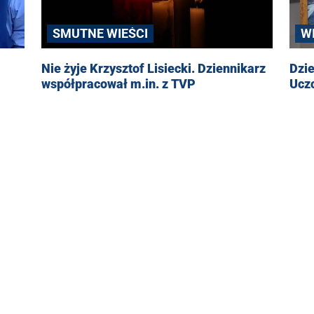
W
SMUTNE WIEŚCI
Dzie
Nie żyje Krzysztof Lisiecki. Dziennikarz
Ucz
współpracował m.in. z TVP