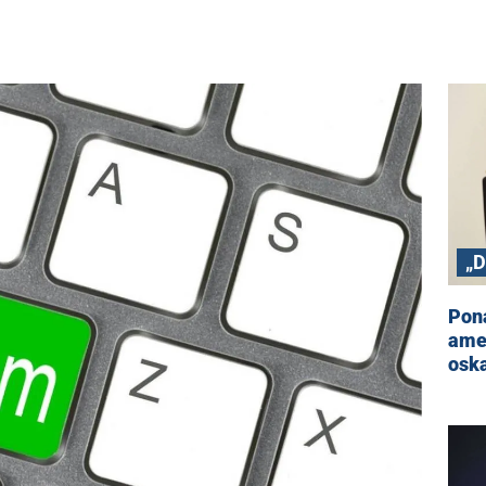
„
P
Pona
ame
oska