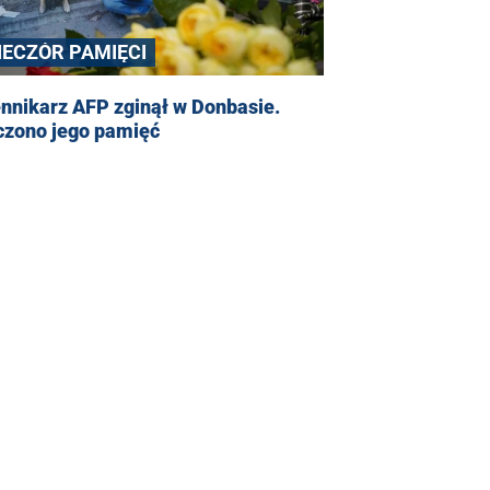
IECZÓR PAMIĘCI
nnikarz AFP zginął w Donbasie.
czono jego pamięć