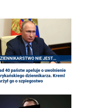
DZIENNIKARSTWO NIE JEST
RZESTĘPSTWEM”
d 40 państw apeluje o uwolnienie
rykańskiego dziennikarza. Kreml
rżył go o szpiegostwo