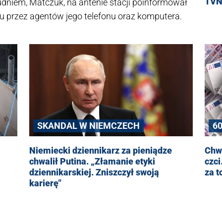
TVN.
udniem, Matczuk, na antenie stacji poinformował
u przez agentów jego telefonu oraz komputera.
SKANDAL W NIEMCZECH
60
Niemiecki dziennikarz za pieniądze
Chwa
chwalił Putina. „Złamanie etyki
czci
dziennikarskiej. Zniszczył swoją
za t
karierę"