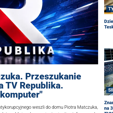
T
Dzie
Tesk
czuka. Przeszukanie
a TV Republika.
SI
i komputer"
Zna
ntykorupcyjnego weszli do domu Piotra Matczuka,
na 