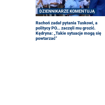
DZIENNIKARZE KOMENTUJĄ
Rachoń zadał pytania Tuskowi, a
politycy PO... zaczęli mu grozić.
Kędryna: „Takie sytuacje mogą się
powtarzać”