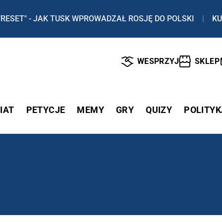
"RESET" - JAK TUSK WPROWADZAŁ ROSJĘ DO POLSKI
|
KU
WESPRZYJ
SKLEP
IAT
PETYCJE
MEMY
GRY
QUIZY
POLITYK