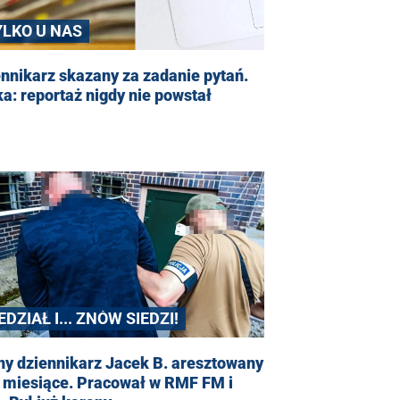
YLKO U NAS
nnikarz skazany za zadanie pytań.
a: reportaż nigdy nie powstał
EDZIAŁ I... ZNÓW SIEDZI!
ny dziennikarz Jacek B. aresztowany
3 miesiące. Pracował w RMF FM i