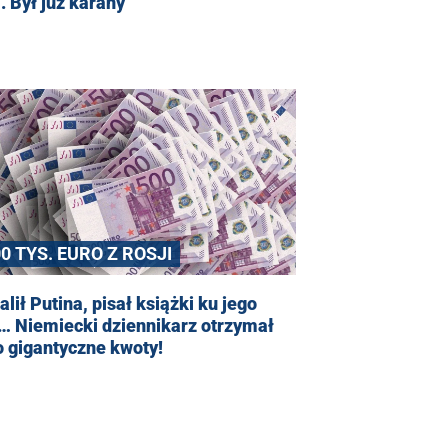
 Był już karany
0 TYS. EURO Z ROSJI
lił Putina, pisał książki ku jego
… Niemiecki dziennikarz otrzymał
o gigantyczne kwoty!