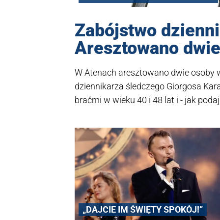
Zabójstwo dzienni
Aresztowano dwie
W Atenach aresztowano dwie osoby w
dziennikarza śledczego Giorgosa Kar
braćmi w wieku 40 i 48 lat i - jak pod
sprawę dotyczącą morderstwa.
„DAJCIE IM ŚWIĘTY SPOKÓJ!”