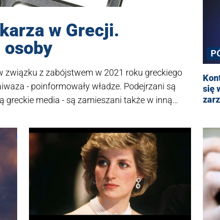
karza w Grecji.
 osoby
P
 związku z zabójstwem w 2021 roku greckiego
Kont
aiwaza - poinformowały władze. Podejrzani są
się 
zar
ają greckie media - są zamieszani także w inną