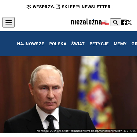
WESPRZYJ
SKLEP
NEWSLETTER
NAJNOWSZE
POLSKA
ŚWIAT
PETYCJE
MEMY
G
Kremlin.ru, CC BY 4.0, https://commons.wikimedia.org/w/index.php?curid=133517736
Władimir Putin,