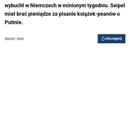
wybuchł w Niemczech w minionym tygodniu. Seipel
miał brać pieniądze za pisanie książek-peanów o
Putinie.
Autor:
mm
Udostępnij