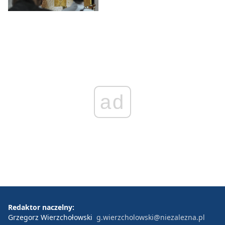
ad
Redaktor naczelny:
Grzegorz Wierzchołowski
g.wierzcholowski@niezalezna.pl