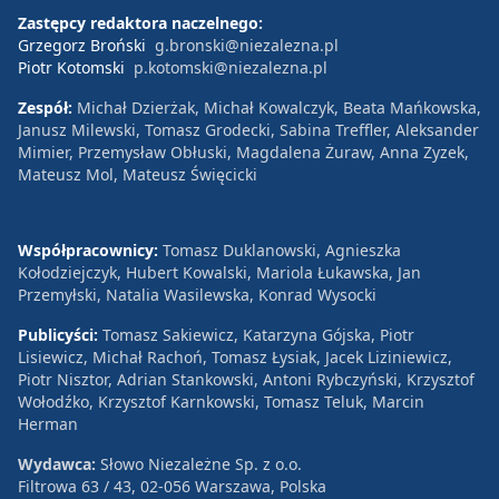
Zastępcy redaktora naczelnego:
Grzegorz Broński
g.bronski@niezalezna.pl
Piotr Kotomski
p.kotomski@niezalezna.pl
Zespół:
Michał Dzierżak, Michał Kowalczyk, Beata Mańkowska,
Janusz Milewski, Tomasz Grodecki, Sabina Treffler, Aleksander
Mimier, Przemysław Obłuski, Magdalena Żuraw, Anna Zyzek,
Mateusz Mol, Mateusz Święcicki
Współpracownicy:
Tomasz Duklanowski, Agnieszka
Kołodziejczyk, Hubert Kowalski, Mariola Łukawska, Jan
Przemyłski, Natalia Wasilewska, Konrad Wysocki
Publicyści:
Tomasz Sakiewicz, Katarzyna Gójska, Piotr
Lisiewicz, Michał Rachoń, Tomasz Łysiak, Jacek Liziniewicz,
Piotr Nisztor, Adrian Stankowski, Antoni Rybczyński, Krzysztof
Wołodźko, Krzysztof Karnkowski, Tomasz Teluk, Marcin
Herman
Wydawca:
Słowo Niezależne Sp. z o.o.
Filtrowa 63 / 43, 02-056 Warszawa, Polska