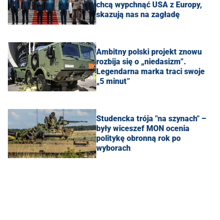
chcą wypchnąć USA z Europy,
skazują nas na zagładę
Ambitny polski projekt znowu
rozbija się o „niedasizm”.
Legendarna marka traci swoje
„5 minut”
Studencka trója "na szynach" –
były wiceszef MON ocenia
politykę obronną rok po
wyborach