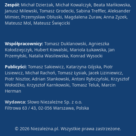
Zespół:
Michał Dzierżak, Michał Kowalczyk, Beata Mańkowska,
Janusz Milewski, Tomasz Grodecki, Sabina Treffler, Aleksander
Mimier, Przemysław Obłuski, Magdalena Żuraw, Anna Zyzek,
Mateusz Mol, Mateusz Święcicki
Współpracownicy:
Tomasz Duklanowski, Agnieszka
Kołodziejczyk, Hubert Kowalski, Mariola Łukawska, Jan
Przemyłski, Natalia Wasilewska, Konrad Wysocki
Publicyści:
Tomasz Sakiewicz, Katarzyna Gójska, Piotr
Lisiewicz, Michał Rachoń, Tomasz Łysiak, Jacek Liziniewicz,
Piotr Nisztor, Adrian Stankowski, Antoni Rybczyński, Krzysztof
Wołodźko, Krzysztof Karnkowski, Tomasz Teluk, Marcin
Herman
Wydawca:
Słowo Niezależne Sp. z o.o.
Filtrowa 63 / 43, 02-056 Warszawa, Polska
© 2026 Niezależna.pl. Wszystkie prawa zastrzeżone.