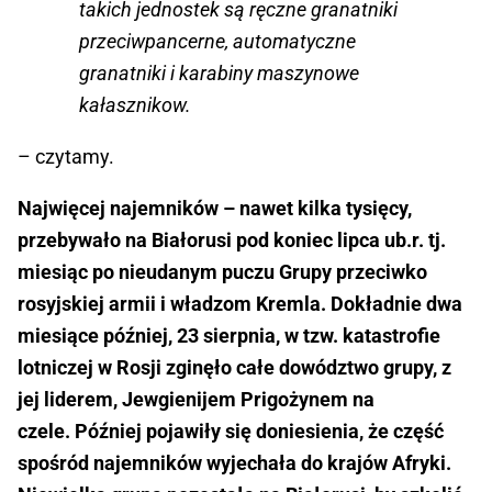
takich jednostek są ręczne granatniki
przeciwpancerne, automatyczne
granatniki i karabiny maszynowe
kałasznikow.
– czytamy.
Najwięcej najemników – nawet kilka tysięcy,
przebywało na Białorusi pod koniec lipca ub.r. tj.
miesiąc po nieudanym puczu Grupy przeciwko
rosyjskiej armii i władzom Kremla. Dokładnie dwa
miesiące później, 23 sierpnia, w tzw. katastrofie
lotniczej w Rosji zginęło całe dowództwo grupy, z
jej liderem, Jewgienijem Prigożynem na
czele. Później pojawiły się doniesienia, że część
spośród najemników wyjechała do krajów Afryki.