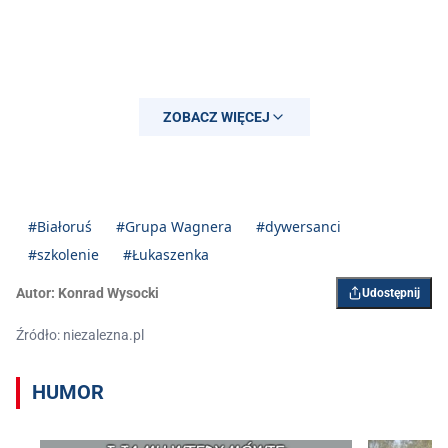
ZOBACZ WIĘCEJ
#Białoruś
#Grupa Wagnera
#dywersanci
#szkolenie
#Łukaszenka
Autor:
Konrad Wysocki
Udostępnij
Źródło: niezalezna.pl
HUMOR