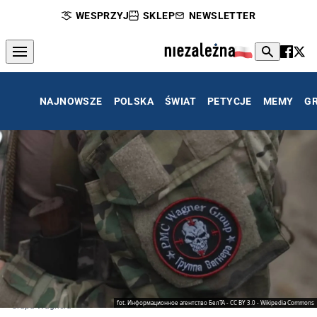
WESPRZYJ
SKLEP
NEWSLETTER
NAJNOWSZE
POLSKA
ŚWIAT
PETYCJE
MEMY
G
fot. Информационное агентство БелТА - CC BY 3.0 - Wikipedia Commons
Grupa Wagnera