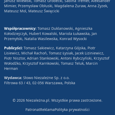
Janusz Milewski, Tomasz Grodecki, Sabina Treffler, Aleksander
Mimier, Przemysław Obłuski, Magdalena Żuraw, Anna Zyzek,
Mateusz Mol, Mateusz Święcicki
Współpracownicy:
Tomasz Duklanowski, Agnieszka
Kołodziejczyk, Hubert Kowalski, Mariola Łukawska, Jan
Przemyłski, Natalia Wasilewska, Konrad Wysocki
Publicyści:
Tomasz Sakiewicz, Katarzyna Gójska, Piotr
Lisiewicz, Michał Rachoń, Tomasz Łysiak, Jacek Liziniewicz,
Piotr Nisztor, Adrian Stankowski, Antoni Rybczyński, Krzysztof
Wołodźko, Krzysztof Karnkowski, Tomasz Teluk, Marcin
Herman
Wydawca:
Słowo Niezależne Sp. z o.o.
Filtrowa 63 / 43, 02-056 Warszawa, Polska
© 2026 Niezależna.pl. Wszystkie prawa zastrzeżone.
Patronat
Reklama
Polityka prywatności