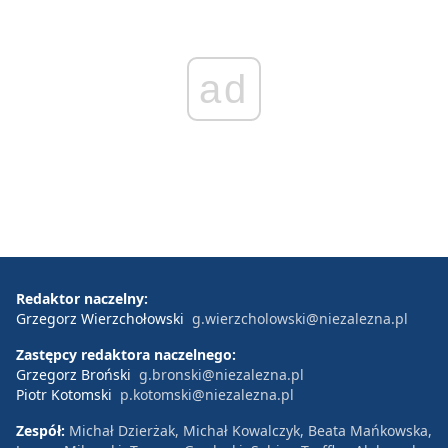
ad
Redaktor naczelny:
Grzegorz Wierzchołowski
g.wierzcholowski@niezalezna.pl
Zastępcy redaktora naczelnego:
Grzegorz Broński
g.bronski@niezalezna.pl
Piotr Kotomski
p.kotomski@niezalezna.pl
Zespół:
Michał Dzierżak, Michał Kowalczyk, Beata Mańkowska,