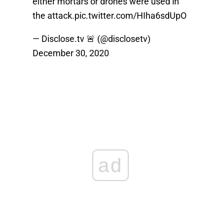
either mortars or drones were used in
the attack.
pic.twitter.com/HIha6sdUpO
— Disclose.tv 🚨 (@disclosetv)
December 30, 2020
ad