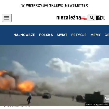
WESPRZYJ
SKLEP
NEWSLETTER
NAJNOWSZE
POLSKA
ŚWIAT
PETYCJE
MEMY
G
twitter.com @disclosetv
Wybuch na lotnisku