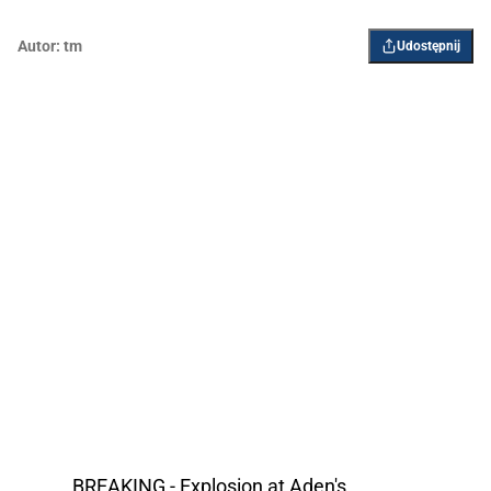
Autor:
tm
Udostępnij
BREAKING - Explosion at Aden's