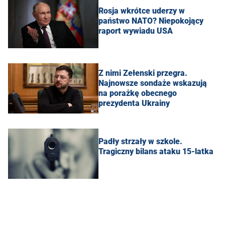
Rosja wkrótce uderzy w
państwo NATO? Niepokojący
raport wywiadu USA
Z nimi Zełenski przegra.
Najnowsze sondaże wskazują
na porażkę obecnego
prezydenta Ukrainy
Padły strzały w szkole.
Tragiczny bilans ataku 15-latka