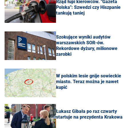
Rząd łupi kierowców. "Gazeta
Polska": Szwedzi czy Hiszpanie
tankują taniej
Szokujące wyniki audytów
warszawskich SOR-ów.
Rekordowe dyżury, milionowe
zarobki
W polskim lesie gnije sowieckie
miasto. Teraz można je nawet
kupić
Łukasz Gibała po raz czwarty
startuje na prezydenta Krakowa