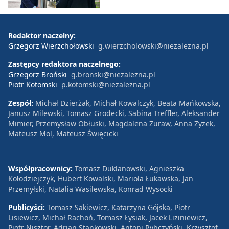
Redaktor naczelny:
Grzegorz Wierzchołowski
g.wierzcholowski@niezalezna.pl
Zastępcy redaktora naczelnego:
Grzegorz Broński
g.bronski@niezalezna.pl
Piotr Kotomski
p.kotomski@niezalezna.pl
Zespół:
Michał Dzierżak, Michał Kowalczyk, Beata Mańkowska,
Janusz Milewski, Tomasz Grodecki, Sabina Treffler, Aleksander
Mimier, Przemysław Obłuski, Magdalena Żuraw, Anna Zyzek,
Mateusz Mol, Mateusz Święcicki
Współpracownicy:
Tomasz Duklanowski, Agnieszka
Kołodziejczyk, Hubert Kowalski, Mariola Łukawska, Jan
Przemyłski, Natalia Wasilewska, Konrad Wysocki
Publicyści:
Tomasz Sakiewicz, Katarzyna Gójska, Piotr
Lisiewicz, Michał Rachoń, Tomasz Łysiak, Jacek Liziniewicz,
Piotr Nisztor, Adrian Stankowski, Antoni Rybczyński, Krzysztof