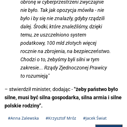
obronę w cyberprzestrzeni zwyczajnie
nie było. Tak jak opozycja mówiła - nie
było i by się nie znalazły, gdyby rządzili
dalej. Środki, które znaleźliśmy, dzięki
temu, ze uszczelniono system
podatkowy, 100 mld złotych więcej
rocznie na zbrojenia, na bezpieczeństwo.
Chodzi o to, żebyśmy byli silni w tym
zakresie... Rządy Zjednoczonej Prawicy
to rozumieją"
– stwierdził minister, dodając -
"żeby państwo było
silne, musi być silna gospodarka, silna armia i silne
polskie rodziny".
#Anna Zalewska
#Krzysztof Mróz
#Jacek Świat