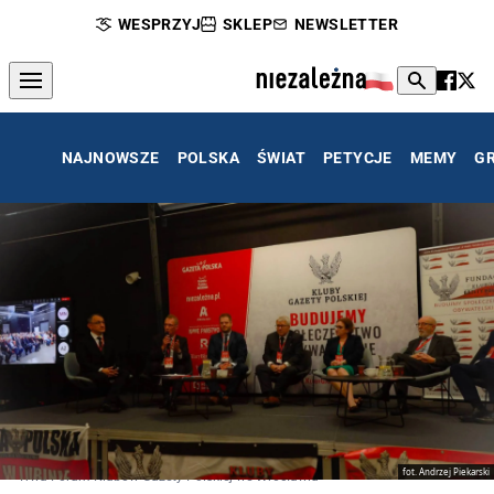
WESPRZYJ
SKLEP
NEWSLETTER
NAJNOWSZE
POLSKA
ŚWIAT
PETYCJE
MEMY
G
fot. Andrzej Piekarski
Trwa Forum Klubów Gazety Polskiej we Wrocławiu