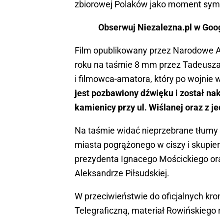
zbiorowej Polaków jako moment symb
Obserwuj Niezalezna.pl w Googl
Film opublikowany przez Narodowe A
roku na taśmie 8 mm przez Tadeusz
i filmowca-amatora, który po wojni
jest pozbawiony dźwięku i został n
kamienicy przy ul. Wiślanej oraz z 
Na taśmie widać nieprzebrane tłumy
miasta pogrążonego w ciszy i skupien
prezydenta Ignacego Mościckiego o
Aleksandrze Piłsudskiej.
W przeciwieństwie do oficjalnych kr
Telegraficzną, materiał Rowińskiego m