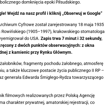
olicznego domknięcia epoki Piłsudskiego.
e! Wejdź na nasz profil i kliknij „Obserwuj w Google”
rchiwum Cyfrowe został zarejestrowany 18 maja 1935
a Rowińskiego (1905–1997), krakowskiego stomatologa
e wyemigrował do USA.
Zapis trwa 7 minut i 32 sekundy,
akręcony z dwóch punktów obserwacyjnych: z okna
jednej z kamienic przy Rynku Głównym.
 żałobników, fragmenty pochodu żałobnego, atmosferę
iu, a także kluczowe postacie życia publicznego II RP –
raz generała Edwarda Śmigłego-Rydza towarzyszącego
onik filmowych realizowanych przez Polską Agencję
a charakter prywatnej, amatorskiej rejestracji, co