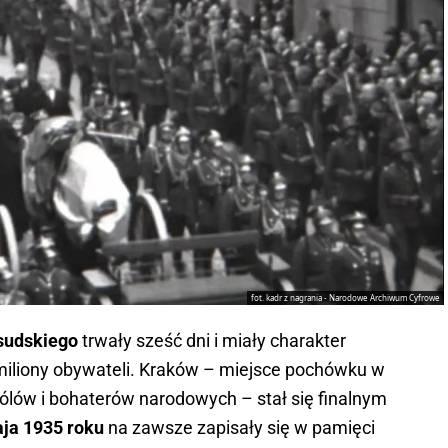
fot. kadr z nagrania - Narodowe Archiwum Cyfrowe
sudskiego
trwały sześć dni i miały charakter
miliony obywateli. Kraków – miejsce pochówku w
rólów i bohaterów narodowych – stał się finalnym
ja 1935 roku
na zawsze zapisały się w pamięci