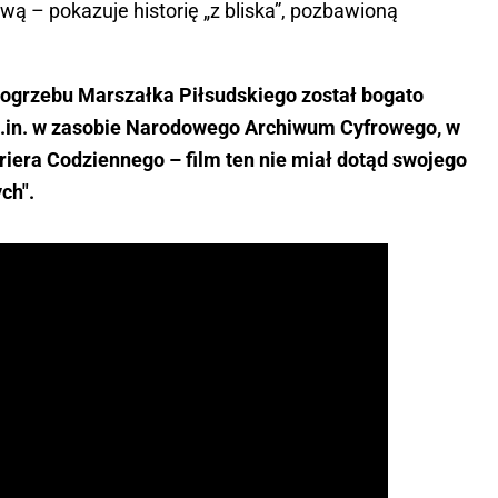
ą – pokazuje historię „z bliska”, pozbawioną
 pogrzebu Marszałka Piłsudskiego został bogato
.in. w zasobie Narodowego Archiwum Cyfrowego, w
iera Codziennego – film ten nie miał dotąd swojego
ch".