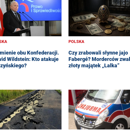
SKA
POLSKA
mienie obu Konfederacji.
Czy zrabowali słynne jajo
id Wildstein: Kto atakuje
Fabergé? Morderców zwab
zyńskiego?
złoty majątek „Lalka”