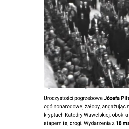
Pogrzeb Józefa Piłsudskiego
Uroczystości pogrzebowe
Józefa Pił
ogólnonarodowej żałoby, angażując 
kryptach Katedry Wawelskiej, obok k
etapem tej drogi. Wydarzenia z
18 ma