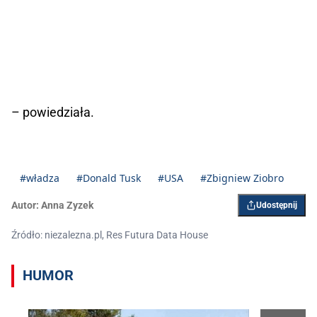
– powiedziała.
#władza
#Donald Tusk
#USA
#Zbigniew Ziobro
Autor:
Anna Zyzek
Udostępnij
Źródło: niezalezna.pl, Res Futura Data House
HUMOR