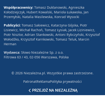
Współpracownicy:
Tomasz Duklanowski, Agnieszka
Kołodziejczyk, Hubert Kowalski, Mariola Łukawska, Jan
Przemyłski, Natalia Wasilewska, Konrad Wysocki
Publicyści:
Tomasz Sakiewicz, Katarzyna Gójska, Piotr
Lisiewicz, Michał Rachoń, Tomasz Łysiak, Jacek Liziniewicz,
Piotr Nisztor, Adrian Stankowski, Antoni Rybczyński, Krzysztof
Wołodźko, Krzysztof Karnkowski, Tomasz Teluk, Marcin
Herman
Wydawca:
Słowo Niezależne Sp. z o.o.
Filtrowa 63 / 43, 02-056 Warszawa, Polska
© 2026 Niezależna.pl. Wszystkie prawa zastrzeżone.
Patronat
Reklama
Polityka prywatności
PRZEJDŹ NA NIEZALEŻNĄ