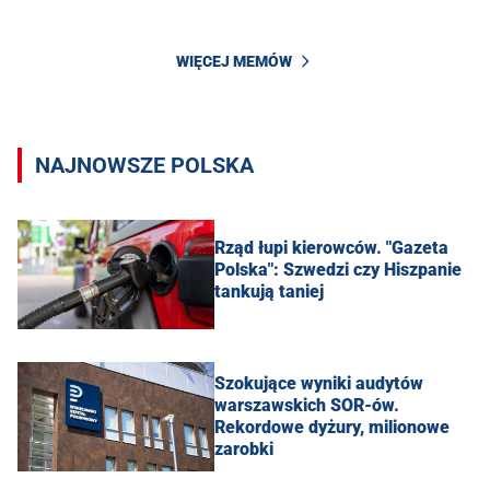
WIĘCEJ MEMÓW
NAJNOWSZE POLSKA
Rząd łupi kierowców. "Gazeta
Polska": Szwedzi czy Hiszpanie
tankują taniej
Szokujące wyniki audytów
warszawskich SOR-ów.
Rekordowe dyżury, milionowe
zarobki