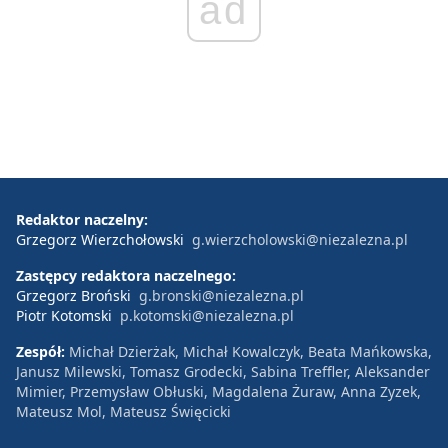
ad
Redaktor naczelny:
Grzegorz Wierzchołowski
g.wierzcholowski@niezalezna.pl
Zastępcy redaktora naczelnego:
Grzegorz Broński
g.bronski@niezalezna.pl
Piotr Kotomski
p.kotomski@niezalezna.pl
Zespół:
Michał Dzierżak, Michał Kowalczyk, Beata Mańkowska,
Janusz Milewski, Tomasz Grodecki, Sabina Treffler, Aleksander
Mimier, Przemysław Obłuski, Magdalena Żuraw, Anna Zyzek,
Mateusz Mol, Mateusz Święcicki