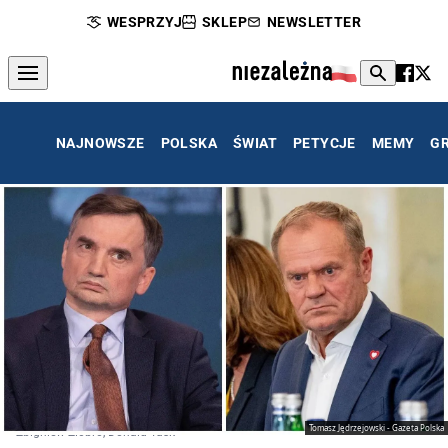
WESPRZYJ
SKLEP
NEWSLETTER
NAJNOWSZE
POLSKA
ŚWIAT
PETYCJE
MEMY
G
Tomasz Jędrzejowski - Gazeta Polska
Zbigniew Ziobro, Donald Tusk