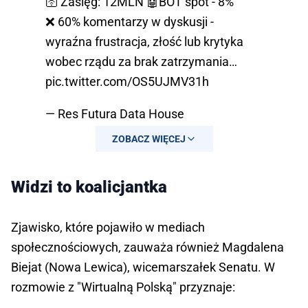
🛜 Zasięg: 12MLN 🤖BOT spot - 8%
❌ 60% komentarzy w dyskusji -
wyraźna frustracja, złość lub krytyka
wobec rządu za brak zatrzymania…
pic.twitter.com/OS5UJMV31h
— Res Futura Data House
(@Polityka_wSieci)
May 10, 2026
ZOBACZ WIĘCEJ
Widzi to koalicjantka
Zjawisko, które pojawiło w mediach
społecznościowych, zauważa również Magdalena
Biejat (Nowa Lewica), wicemarszałek Senatu. W
rozmowie z "Wirtualną Polską" przyznaje: