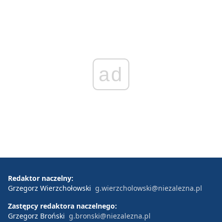
ad
Redaktor naczelny:
Grzegorz Wierzchołowski
g.wierzcholowski@niezalezna.pl
Zastępcy redaktora naczelnego:
Grzegorz Broński
g.bronski@niezalezna.pl