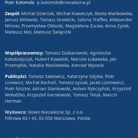
Piotr Kotomski
p.kotomski@niezalezna.pl
Zespół:
Michał Dzierżak, Michał Kowalczyk, Beata Mańkowska,
Janusz Milewski, Tomasz Grodecki, Sabina Treffler, Aleksander
Mimier, Przemysław Obłuski, Magdalena Żuraw, Anna Zyzek,
Mateusz Mol, Mateusz Święcicki
Współpracownicy:
Tomasz Duklanowski, Agnieszka
Kołodziejczyk, Hubert Kowalski, Mariola Łukawska, Jan
Przemyłski, Natalia Wasilewska, Konrad Wysocki
Publicyści:
Tomasz Sakiewicz, Katarzyna Gójska, Piotr
Lisiewicz, Michał Rachoń, Tomasz Łysiak, Jacek Liziniewicz,
Piotr Nisztor, Adrian Stankowski, Antoni Rybczyński, Krzysztof
Wołodźko, Krzysztof Karnkowski, Tomasz Teluk, Marcin
Herman
Wydawca:
Słowo Niezależne Sp. z o.o.
Filtrowa 63 / 43, 02-056 Warszawa, Polska