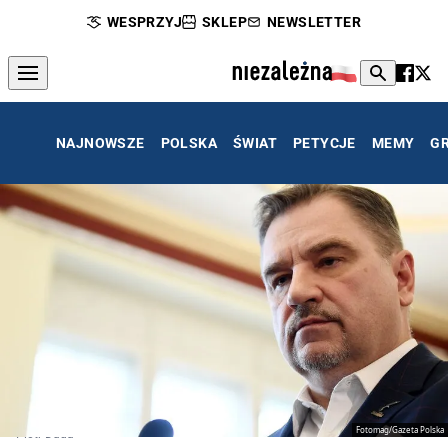
WESPRZYJ
SKLEP
NEWSLETTER
NAJNOWSZE
POLSKA
ŚWIAT
PETYCJE
MEMY
G
Fotomag/Gazeta Polska
Piotr Duda