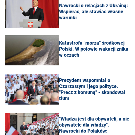
Nawrocki o relacjach z Ukrainą:
Wspierać, ale stawiać własne
warunki
Katastrofa "morza" środkowej
Polski. W połowie wakacji znika
w oczach
Prezydent wspomniał o
Czarzastym i jego polityce.
"Precz z komuną" - skandował
tłum
"Władza jest dla obywateli, a nie
obywatele dla władzy".
Nawrocki do Polaków: