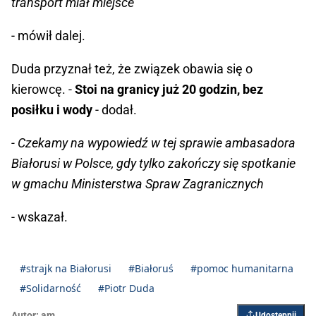
transport miał miejsce
- mówił dalej.
Duda przyznał też, że związek obawia się o
kierowcę. -
Stoi na granicy już 20 godzin, bez
posiłku i wody
- dodał.
- Czekamy na wypowiedź w tej sprawie ambasadora
Białorusi w Polsce, gdy tylko zakończy się spotkanie
w gmachu Ministerstwa Spraw Zagranicznych
- wskazał.
#strajk na Białorusi
#Białoruś
#pomoc humanitarna
#Solidarność
#Piotr Duda
Autor:
am
Udostępnij