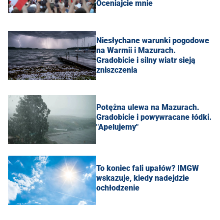
Oceniajcie mnie
Niesłychane warunki pogodowe
na Warmii i Mazurach.
Gradobicie i silny wiatr sieją
zniszczenia
Potężna ulewa na Mazurach.
Gradobicie i powywracane łódki.
"Apelujemy"
To koniec fali upałów? IMGW
wskazuje, kiedy nadejdzie
ochłodzenie