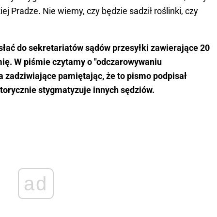
j Pradze. Nie wiemy, czy będzie sadził roślinki, czy
łać do sekretariatów sądów przesyłki zawierające 20
emię. W piśmie czytamy o "odczarowywaniu
 zadziwiające pamiętając, że to pismo podpisał
torycznie stygmatyzuje innych sędziów.
ad