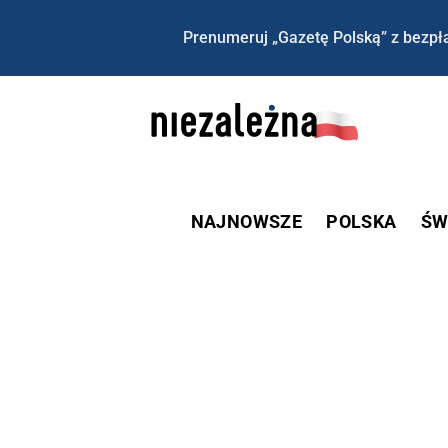
Prenumeruj „Gazetę Polską” z bezpła
NAJNOWSZE
POLSKA
ŚW