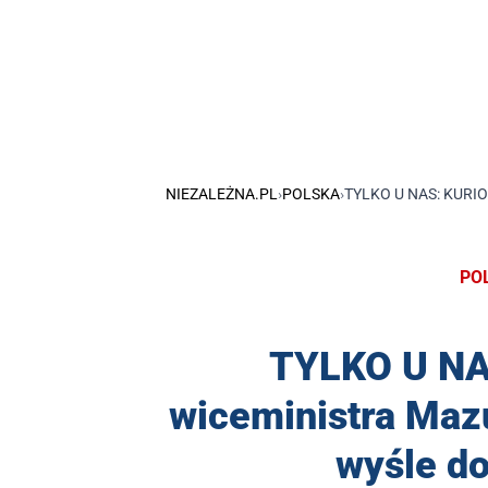
NIEZALEŻNA.PL
›
POLSKA
›
TYLKO U NAS: KURI
PO
TYLKO U NA
wiceministra Mazu
wyśle do