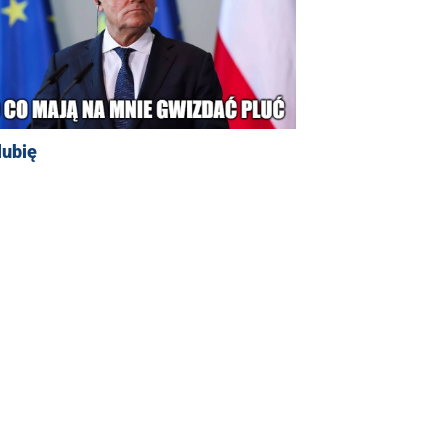
lubię