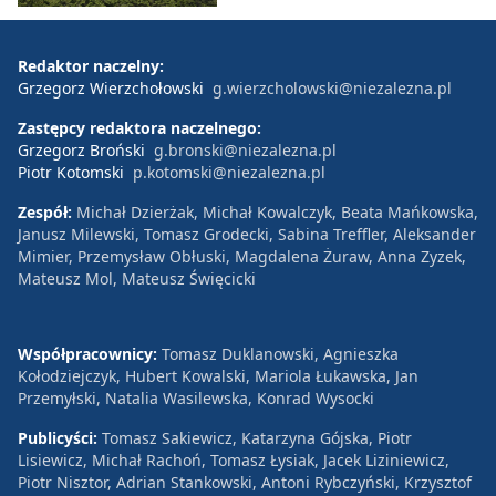
Redaktor naczelny:
Grzegorz Wierzchołowski
g.wierzcholowski@niezalezna.pl
Zastępcy redaktora naczelnego:
Grzegorz Broński
g.bronski@niezalezna.pl
Piotr Kotomski
p.kotomski@niezalezna.pl
Zespół:
Michał Dzierżak, Michał Kowalczyk, Beata Mańkowska,
Janusz Milewski, Tomasz Grodecki, Sabina Treffler, Aleksander
Mimier, Przemysław Obłuski, Magdalena Żuraw, Anna Zyzek,
Mateusz Mol, Mateusz Święcicki
Współpracownicy:
Tomasz Duklanowski, Agnieszka
Kołodziejczyk, Hubert Kowalski, Mariola Łukawska, Jan
Przemyłski, Natalia Wasilewska, Konrad Wysocki
Publicyści:
Tomasz Sakiewicz, Katarzyna Gójska, Piotr
Lisiewicz, Michał Rachoń, Tomasz Łysiak, Jacek Liziniewicz,
Piotr Nisztor, Adrian Stankowski, Antoni Rybczyński, Krzysztof