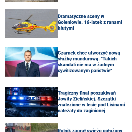
Dramatyczne sceny w
Goleniowie. 16-latek z ranami
kłutymi
Czarnek chce utworzyć nową
służbę mundurową. "Takich
skandali nie ma w żadnym
cywilizowanym państwie"
Tragiczny finał poszukiwań
Jowity Zielińskiej. Szczątki
znalezione w lesie pod Lisinami
należały do zaginionej
Rolnik zaorał świeżo położony