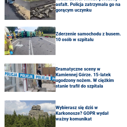
asfalt. Policja zatrzymała go na
gorącym uczynku
Zderzenie samochodu z busem.
10 osób w szpitalu
Dramatyczne sceny w
Kamiennej Górze. 15-latek
ugodzony nożem. W ciężkim
stanie trafił do szpitala
Wybierasz się dziś w
Karkonosze? GOPR wydał
ważny komunikat