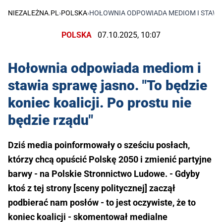
NIEZALEŻNA.PL
›
POLSKA
›
HOŁOWNIA ODPOWIADA MEDIOM I STAWIA 
POLSKA
07.10.2025, 10:07
Hołownia odpowiada mediom i
stawia sprawę jasno. "To będzie
koniec koalicji. Po prostu nie
będzie rządu"
Dziś media poinformowały o sześciu posłach,
którzy chcą opuścić Polskę 2050 i zmienić partyjne
barwy - na Polskie Stronnictwo Ludowe. - Gdyby
ktoś z tej strony [sceny politycznej] zaczął
podbierać nam posłów - to jest oczywiste, że to
koniec koalicji - skomentował medialne