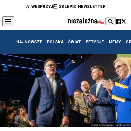
WESPRZYJ
SKLEP
NEWSLETTER
NAJNOWSZE
POLSKA
ŚWIAT
PETYCJE
MEMY
G
Tomasz Jedrzejowski - Gazeta Polska
Polska 2050