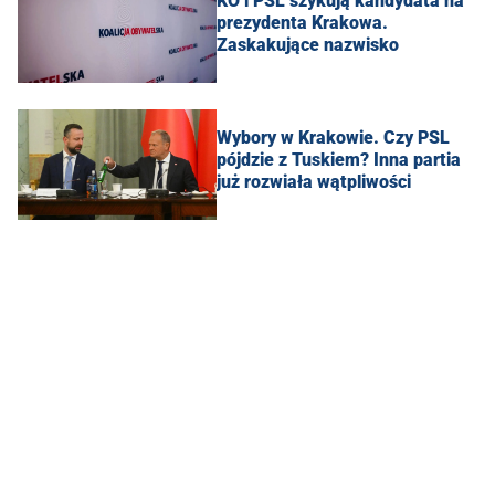
KO i PSL szykują kandydata na
prezydenta Krakowa.
Zaskakujące nazwisko
Wybory w Krakowie. Czy PSL
pójdzie z Tuskiem? Inna partia
już rozwiała wątpliwości