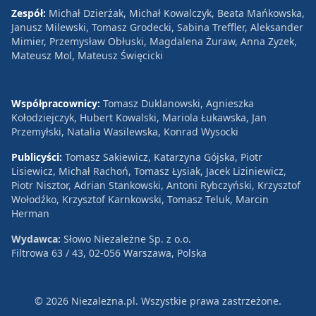
Zespół:
Michał Dzierżak, Michał Kowalczyk, Beata Mańkowska,
Janusz Milewski, Tomasz Grodecki, Sabina Treffler, Aleksander
Mimier, Przemysław Obłuski, Magdalena Żuraw, Anna Zyzek,
Mateusz Mol, Mateusz Święcicki
Współpracownicy:
Tomasz Duklanowski, Agnieszka
Kołodziejczyk, Hubert Kowalski, Mariola Łukawska, Jan
Przemyłski, Natalia Wasilewska, Konrad Wysocki
Publicyści:
Tomasz Sakiewicz, Katarzyna Gójska, Piotr
Lisiewicz, Michał Rachoń, Tomasz Łysiak, Jacek Liziniewicz,
Piotr Nisztor, Adrian Stankowski, Antoni Rybczyński, Krzysztof
Wołodźko, Krzysztof Karnkowski, Tomasz Teluk, Marcin
Herman
Wydawca:
Słowo Niezależne Sp. z o.o.
Filtrowa 63 / 43, 02-056 Warszawa, Polska
© 2026 Niezależna.pl. Wszystkie prawa zastrzeżone.