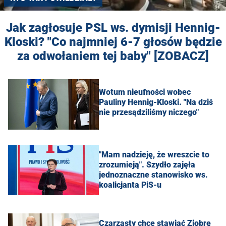
Jak zagłosuje PSL ws. dymisji Hennig-
Kloski? "Co najmniej 6-7 głosów będzie
za odwołaniem tej baby" [ZOBACZ]
Wotum nieufności wobec
Pauliny Hennig-Kloski. "Na dziś
nie przesądziliśmy niczego"
"Mam nadzieję, że wreszcie to
zrozumieją". Szydło zajęła
jednoznaczne stanowisko ws.
koalicjanta PiS-u
Czarzasty chce stawiać Ziobrę