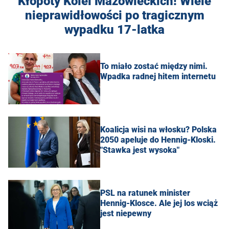
Kłopoty Kolei Mazowieckich! Wiele
nieprawidłowości po tragicznym
wypadku 17-latka
To miało zostać między nimi.
Wpadka radnej hitem internetu
Koalicja wisi na włosku? Polska
2050 apeluje do Hennig-Kloski.
"Stawka jest wysoka"
PSL na ratunek minister
Hennig-Klosce. Ale jej los wciąż
jest niepewny