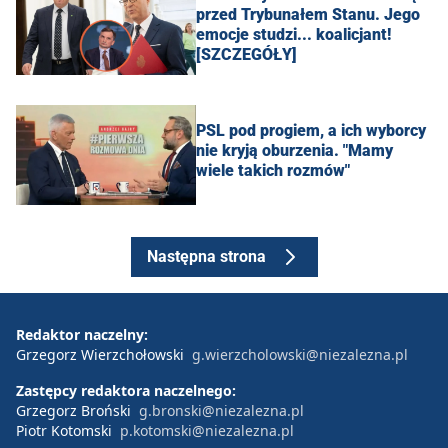
przed Trybunałem Stanu. Jego
emocje studzi... koalicjant!
[SZCZEGÓŁY]
PSL pod progiem, a ich wyborcy
nie kryją oburzenia. "Mamy
wiele takich rozmów"
Następna strona
Redaktor naczelny:
Grzegorz Wierzchołowski
g.wierzcholowski@niezalezna.pl
Zastępcy redaktora naczelnego:
Grzegorz Broński
g.bronski@niezalezna.pl
Piotr Kotomski
p.kotomski@niezalezna.pl