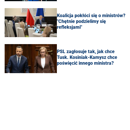
Koalicja pokłóci się o ministrów?
"Chętnie podzielimy się
refleksjami"
PSL zagłosuje tak, jak chce
Tusk. Kosiniak-Kamysz chce
poświęcić innego ministra?