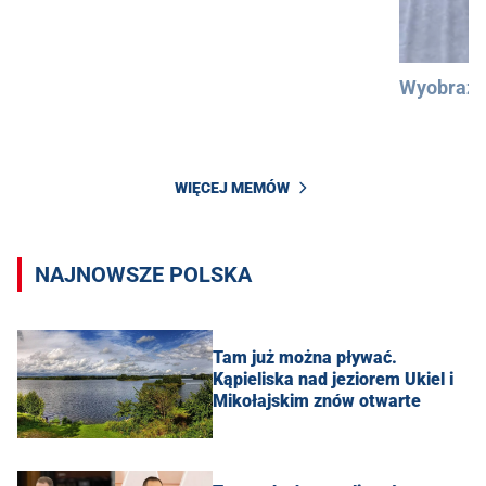
Wyobraźc
WIĘCEJ MEMÓW
NAJNOWSZE POLSKA
Tam już można pływać.
Kąpieliska nad jeziorem Ukiel i
Mikołajskim znów otwarte