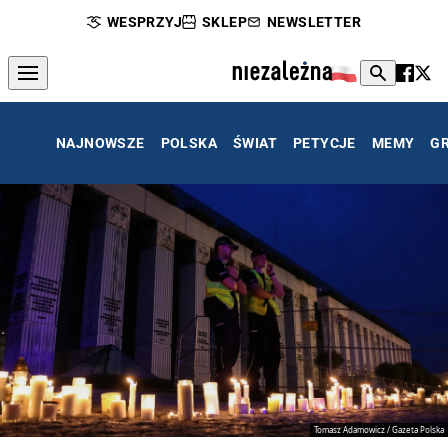
WESPRZYJ
SKLEP
NEWSLETTER
NAJNOWSZE
POLSKA
ŚWIAT
PETYCJE
MEMY
G
Tomasz Adamowicz / Gazeta Polska