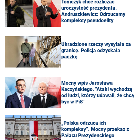
Tomczyk chce rozliczać
uroczystość prezydenta.
Andruszkiewicz: Odrzucamy
kompleksy pseudoelity
Ukradzione rzeczy wysyłała za
granicę. Policja odzyskała
paczkę
Mocny wpis Jarosława
Kaczyńskiego. "Ataki wychodzą
od ludzi, którzy udawali, że chcą
być w PiS"
„Polska odrzuca ich
kompleksy”. Mocny przekaz z
Pałacu Prezydenckiego