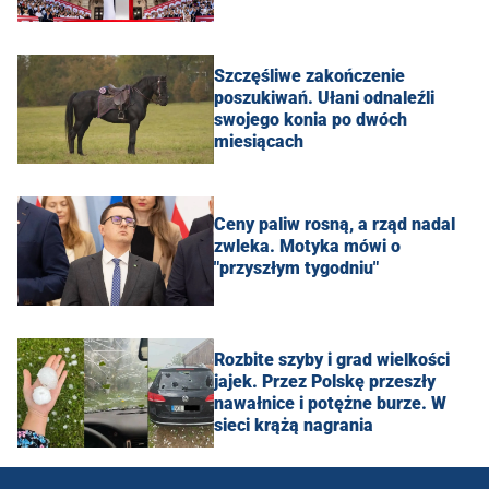
Szczęśliwe zakończenie
poszukiwań. Ułani odnaleźli
swojego konia po dwóch
miesiącach
Ceny paliw rosną, a rząd nadal
zwleka. Motyka mówi o
"przyszłym tygodniu"
Rozbite szyby i grad wielkości
jajek. Przez Polskę przeszły
nawałnice i potężne burze. W
sieci krążą nagrania