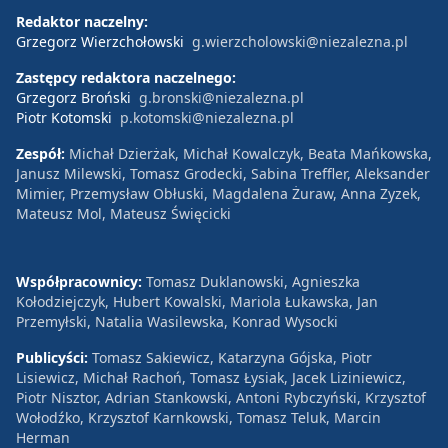
Redaktor naczelny:
Grzegorz Wierzchołowski
g.wierzcholowski@niezalezna.pl
Zastępcy redaktora naczelnego:
Grzegorz Broński
g.bronski@niezalezna.pl
Piotr Kotomski
p.kotomski@niezalezna.pl
Zespół:
Michał Dzierżak, Michał Kowalczyk, Beata Mańkowska,
Janusz Milewski, Tomasz Grodecki, Sabina Treffler, Aleksander
Mimier, Przemysław Obłuski, Magdalena Żuraw, Anna Zyzek,
Mateusz Mol, Mateusz Święcicki
Współpracownicy:
Tomasz Duklanowski, Agnieszka
Kołodziejczyk, Hubert Kowalski, Mariola Łukawska, Jan
Przemyłski, Natalia Wasilewska, Konrad Wysocki
Publicyści:
Tomasz Sakiewicz, Katarzyna Gójska, Piotr
Lisiewicz, Michał Rachoń, Tomasz Łysiak, Jacek Liziniewicz,
Piotr Nisztor, Adrian Stankowski, Antoni Rybczyński, Krzysztof
Wołodźko, Krzysztof Karnkowski, Tomasz Teluk, Marcin
Herman