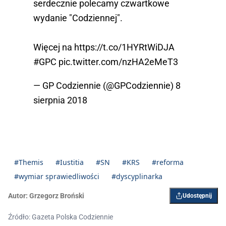
serdecznie polecamy czwartkowe
wydanie "Codziennej".
Więcej na
https://t.co/1HYRtWiDJA
#GPC
pic.twitter.com/nzHA2eMeT3
— GP Codziennie (@GPCodziennie)
8
sierpnia 2018
#Themis
#Iustitia
#SN
#KRS
#reforma
#wymiar sprawiedliwości
#dyscyplinarka
Autor:
Grzegorz Broński
Udostępnij
Źródło: Gazeta Polska Codziennie