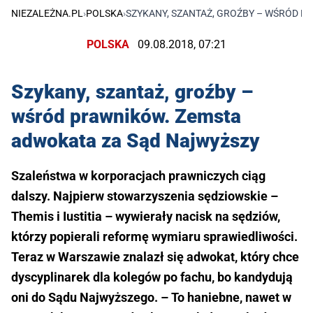
NIEZALEŻNA.PL
›
POLSKA
›
SZYKANY, SZANTAŻ, GROŹBY – WŚRÓD P
POLSKA
09.08.2018, 07:21
Szykany, szantaż, groźby –
wśród prawników. Zemsta
adwokata za Sąd Najwyższy
Szaleństwa w korporacjach prawniczych ciąg
dalszy. Najpierw stowarzyszenia sędziowskie –
Themis i Iustitia – wywierały nacisk na sędziów,
którzy popierali reformę wymiaru sprawiedliwości.
Teraz w Warszawie znalazł się adwokat, który chce
dyscyplinarek dla kolegów po fachu, bo kandydują
oni do Sądu Najwyższego. – To haniebne, nawet w