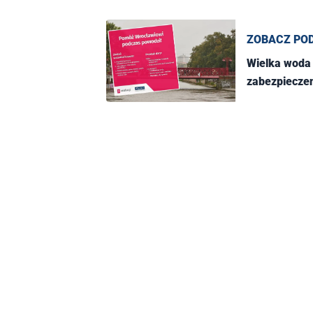
ZOBACZ PO
Wielka woda 
zabezpiecze