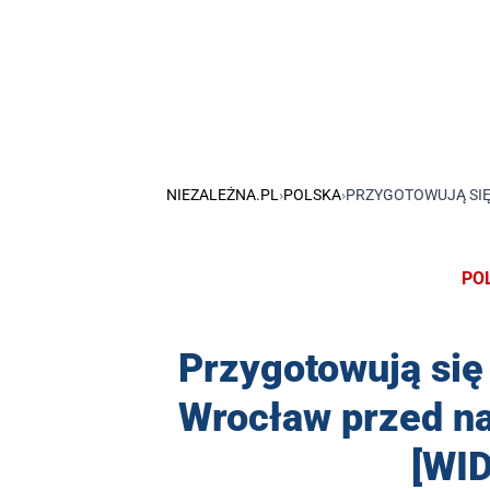
NIEZALEŻNA.PL
›
POLSKA
›
PRZYGOTOWUJĄ SIĘ
PO
Przygotowują się
Wrocław przed na
[WI