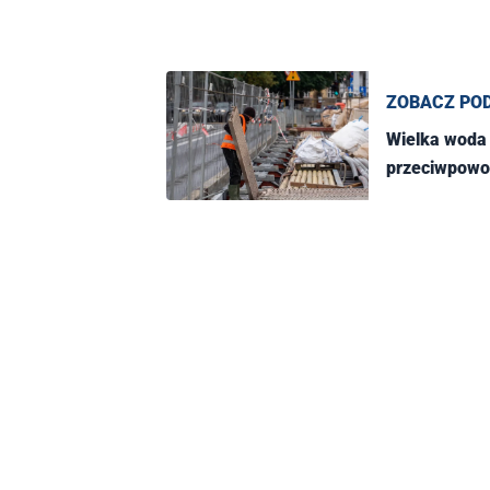
ZOBACZ PO
Wielka woda
przeciwpowod