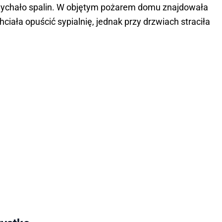
wdychało spalin. W objętym pożarem domu znajdowała
chciała opuścić sypialnię, jednak przy drzwiach straciła