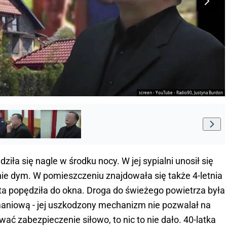
screen - YouTube - Radio90, Justyna Burdon
ziła się nagle w środku nocy. W jej sypialni unosił się
e dym. W pomieszczeniu znajdowała się także 4-letnia
ieta popędziła do okna. Droga do świeżego powietrza była
maniową - jej uszkodzony mechanizm nie pozwalał na
ać zabezpieczenie siłowo, to nic to nie dało. 40-latka