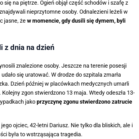
 się na piętrze. Ogień objął część schodów i szafę z
znajdywali nieprzytomne osoby. Odnalezieni leżeli w
ęc jasne, że
w momencie, gdy dusili się dymem, byli
 z dnia na dzień
osili znalezione osoby. Jeszcze na terenie posesji
e udało się uratować. W drodze do szpitala zmarła
eszka. Dzień później w placówkach medycznych umarli
a. Kolejny zgon stwierdzono 13 maja. Wtedy odeszła 13-
zypadkach jako
przyczynę zgonu stwierdzono zatrucie
jego ojciec, 42-letni Dariusz. Nie tylko dla bliskich, ale i
i była to wstrząsająca tragedia.