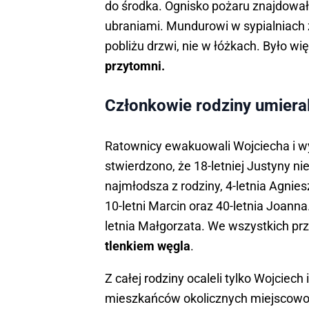
do środka. Ognisko pożaru znajdowało
ubraniami. Mundurowi w sypialniach 
pobliżu drzwi, nie w łóżkach. Było wi
przytomni.
Członkowie rodziny umierali
Ratownicy ewakuowali Wojciecha i wyn
stwierdzono, że 18-letniej Justyny ni
najmłodsza z rodziny, 4-letnia Agni
10-letni Marcin oraz 40-letnia Joann
letnia Małgorzata. We wszystkich pr
tlenkiem węgla
.
Z całej rodziny ocaleli tylko Wojciech i 
mieszkańców okolicznych miejscowośc