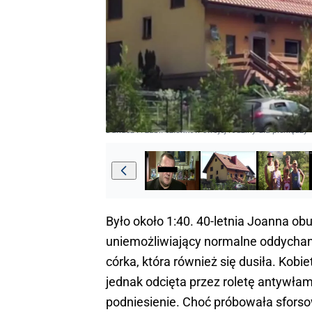
Dariusz P. zabił członków swojej rodziny dla pieniędzy
Było około 1:40. 40-letnia Joanna obud
uniemożliwiający normalne oddychani
córka, która również się dusiła. Kob
jednak odcięta przez roletę antywła
podniesienie. Choć próbowała sforsow