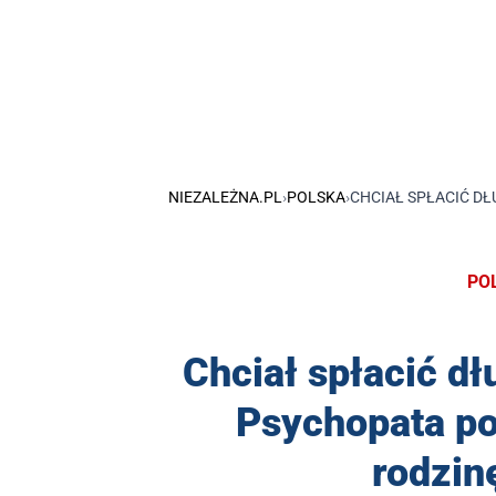
NIEZALEŻNA.PL
›
POLSKA
›
CHCIAŁ SPŁACIĆ DŁ
PO
Chciał spłacić dł
Psychopata pod
rodzin