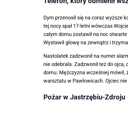
Telefon, który odmienił ws
Dym przenosił się na coraz wyższe 
tej nocy spał 17-letni wówczas Wojci
całym domu zostawił na noc otwarte o
Wystawił głowę na zewnątrz i trzymał
Nastolatek zadzwonił na numer alarm
nie odebrała. Zadzwonił też do ojca,
domu. Mężczyzna wcześniej mówił, że
warsztatu w Pawłowicach. Ojciec nie
Pożar w Jastrzębiu-Zdroju