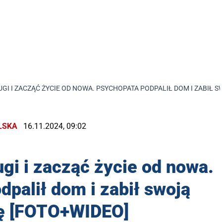
UGI I ZACZĄĆ ŻYCIE OD NOWA. PSYCHOPATA PODPALIŁ DOM I ZABIŁ 
LSKA
16.11.2024, 09:02
ugi i zacząć życie od nowa.
palił dom i zabił swoją
ę [FOTO+WIDEO]