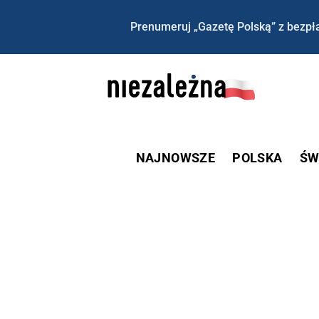
Prenumeruj „Gazetę Polską” z bezpła
NAJNOWSZE
POLSKA
ŚW