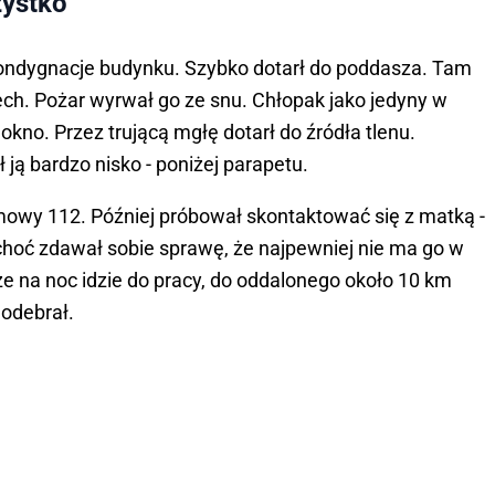
zystko
kondygnacje budynku. Szybko dotarł do poddasza. Tam
ech. Pożar wyrwał go ze snu. Chłopak jako jedyny w
kno. Przez trującą mgłę dotarł do źródła tlenu.
 ją bardzo nisko - poniżej parapetu.
owy 112. Później próbował skontaktować się z matką -
 choć zdawał sobie sprawę, że najpewniej nie ma go w
 na noc idzie do pracy, do oddalonego około 10 km
 odebrał.